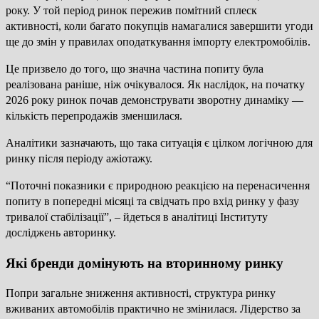
року. У той період ринок пережив помітний сплеск
активності, коли багато покупців намагалися завершити угоди
ще до змін у правилах оподаткування імпорту електромобілів.
Це призвело до того, що значна частина попиту була
реалізована раніше, ніж очікувалося. Як наслідок, на початку
2026 року ринок почав демонструвати зворотну динаміку —
кількість перепродажів зменшилася.
Аналітики зазначають, що така ситуація є цілком логічною для
ринку після періоду ажіотажу.
“Поточні показники є природною реакцією на перенасичення
попиту в попередні місяці та свідчать про вхід ринку у фазу
тривалої стабілізації”, – йдеться в аналітиці Інституту
досліджень авторинку.
Які бренди домінують на вторинному ринку
Попри загальне зниження активності, структура ринку
вживаних автомобілів практично не змінилася. Лідерство за