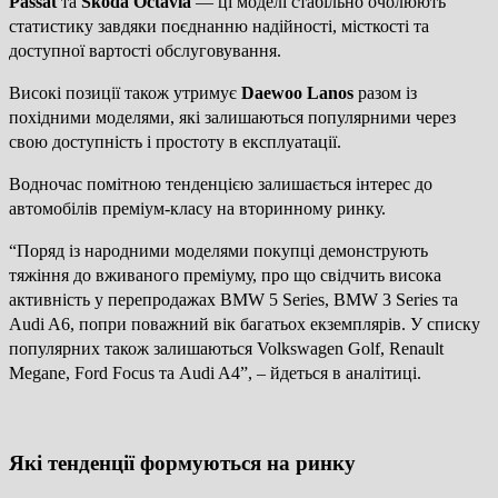
Passat
та
Skoda Octavia
— ці моделі стабільно очолюють
статистику завдяки поєднанню надійності, місткості та
доступної вартості обслуговування.
Високі позиції також утримує
Daewoo Lanos
разом із
похідними моделями, які залишаються популярними через
свою доступність і простоту в експлуатації.
Водночас помітною тенденцією залишається інтерес до
автомобілів преміум-класу на вторинному ринку.
“Поряд із народними моделями покупці демонструють
тяжіння до вживаного преміуму, про що свідчить висока
активність у перепродажах BMW 5 Series, BMW 3 Series та
Audi A6, попри поважний вік багатьох екземплярів. У списку
популярних також залишаються Volkswagen Golf, Renault
Megane, Ford Focus та Audi A4”, – йдеться в аналітиці.
Які тенденції формуються на ринку