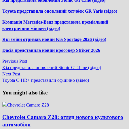
Kia представила оновлений Stonic GT-Line (відео)
Toyota представила оновлений хетчбек GR Yaris (відео)
Компанія Mercedes-Benz представила преміальний
електричний мінівен (відео)
Які зміни отримав новий Kia Sportage 2026 (відео)
Dacia представила новий кросовер Striker 2026
Previous
Previous Post
Навігація
post:
Kia представила оновлений Stonic GT-Line (відео)
записів
Next
Next Post
post:
Toyota C-HR+ представили офіційно (відео)
You might also like
Chevrolet Camaro Z28: огляд нового культового
автомобіля