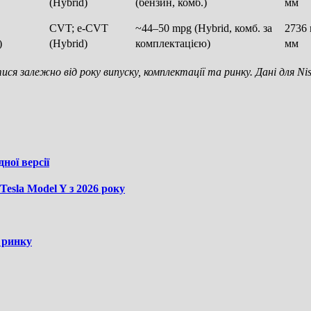
(Hybrid)
(бензин, комб.)
мм
CVT; e-CVT
~44–50 mpg (Hybrid, комб. за
2736 
)
(Hybrid)
комплектацією)
мм
ся залежно від року випуску, комплектації та ринку. Дані для Ni
ної версії
esla Model Y з 2026 року
 ринку