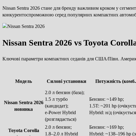
Nissan Sentra 2026 стане для бренду важливим кроком у сегме
конкурентоспроможною серед популярних компактних автомобі
Nissan Sentra 2026 vs Toyota Coroll
Ключові параметри компактних седанів для США/Півн. Америки.
Модель
Силові установки
Потужність (комб.
2.0 л бензин (база);
1.5 л турбо
Бензин: ~149 hp;
Nissan Sentra 2026
(кандидат);
1.5T: ~201 hp
(очікуєт
новинка
e-Power Hybrid
Hybrid: н/д
(очікується
(розглядається)
2.0 л бензин;
Бензин: ~169 hp;
Toyota Corolla
1.8–2.0 л Hybrid
Hybrid: ~138–196 hp
(