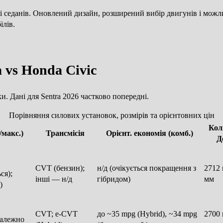
нті седанів. Оновлений дизайн, розширений вибір двигунів і мо
лів.
a vs Honda Civic
 Дані для Sentra 2026 частково попередні.
Порівняння силових установок, розмірів та орієнтовних цін
Колі
/макс.)
Трансмісія
Орієнт. економія (комб.)
Д
CVT (бензин);
н/д
(очікується покращення з
2712 
ься)
;
інші — н/д
гібридом)
мм
)
CVT; e-CVT
до ~35 mpg (Hybrid), ~34 mpg
2700 
залежно