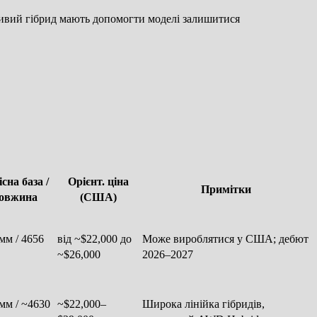
жливий гібрид мають допомогти моделі залишитися
сна база /
Орієнт. ціна
Примітки
овжина
(США)
мм / 4656
від ~$22,000 до
Може вироблятися у США; дебют
~$26,000
2026–2027
мм / ~4630
~$22,000–
Широка лінійка гібридів,