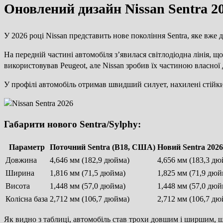
Оновлений дизайн Nissan Sentra 2
У 2026 році Nissan представить нове покоління Sentra, яке вже
На передній частині автомобіля з’явилася світлодіодна лінія, щ
використовував Peugeot, але Nissan зробив їх частиною власної
У профілі автомобіль отримав швидший силует, нахилені стійки
Габарити нового Sentra/Sylphy:
Параметр
Поточний Sentra (B18, США)
Новий Sentra 2026
Довжина
4,646 мм (182,9 дюйма)
4,656 мм (183,3 дю
Ширина
1,816 мм (71,5 дюйма)
1,825 мм (71,9 дюй
Висота
1,448 мм (57,0 дюйма)
1,448 мм (57,0 дюй
Колісна база
2,712 мм (106,7 дюйма)
2,712 мм (106,7 дю
Як видно з таблиці, автомобіль став трохи довшим і ширшим, що