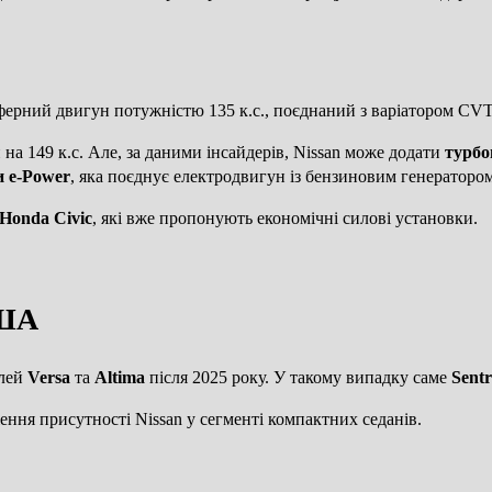
ферний двигун потужністю 135 к.с., поєднаний з варіатором CVT
а 149 к.с. Але, за даними інсайдерів, Nissan може додати
турбо
и e-Power
, яка поєднує електродвигун із бензиновим генератором
Honda Civic
, які вже пропонують економічні силові установки.
США
елей
Versa
та
Altima
після 2025 року. У такому випадку саме
Sent
ення присутності Nissan у сегменті компактних седанів.