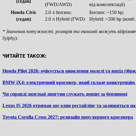
(седан)
(FWD/AWD)
від комплектації)
Honda Civic
2.0 л бензин;
Бензин: ~150 hp;
(седан)
2.0 л Hybrid (FWD)
Hybrid: ~200 hp (комб.
* Значення потужності, розмірів та економії можуть відрізняти
Sylphy).
ЧИТАЙТЕ ТАКОЖ:
Honda Pilot 2026: очікується оновлення моделі та вихід гібрид
BMW iX4: електричний кросовер, який складе конкуренцію T
Чи справді дизельні двигуни служать довше за бензинові
Lexus IS 2026 отримав ще один рестайлінг та залишиться на
Toyota Corolla Cross 2027: редизайн популярного кросовера