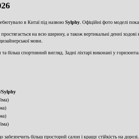
026
 дебютувало в Китаї під назвою
Sylphy
. Офіційні фото моделі пока
о простягається на всю ширину, а також вертикальні денні ходові в
 дизайнерської мови.
 та більш спортивний вигляд. Задні ліхтарі виконані у горизонт
/Sylphy
йма)
ма)
ма)
йма)
 забезпечить більш просторий салон і кращу стійкість на дорозі.