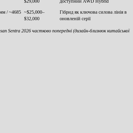
$29,000
доступний AWD Hybrid
мм / ~4685
~$25,000–
Гібрид як ключова силова лінія в
$32,000
оновленій серії
ssan Sentra 2026 частково попередні (дизайн-близнюк китайської