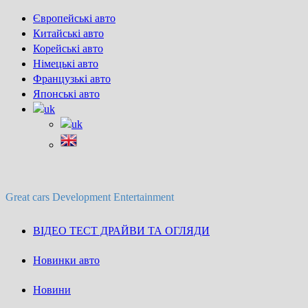
Skip
Європейські авто
to
Китайські авто
content
Корейські авто
Німецькі авто
Французькі авто
Японські авто
Great cars Development Entertainment
ВІДЕО ТЕСТ ДРАЙВИ ТА ОГЛЯДИ
Новинки авто
Новини