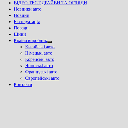
ВІДЕО ТЕСТ ДРАЙВИ ТА ОГЛЯДИ
Новинки авто
Новини
Експлуатація
Поради
Шини
Країна виробник
Show
Китайські авто
sub
Німецькі авто
menu
Корейські авто
Японські авто
Французькі авто
Європейські авто
Контакти