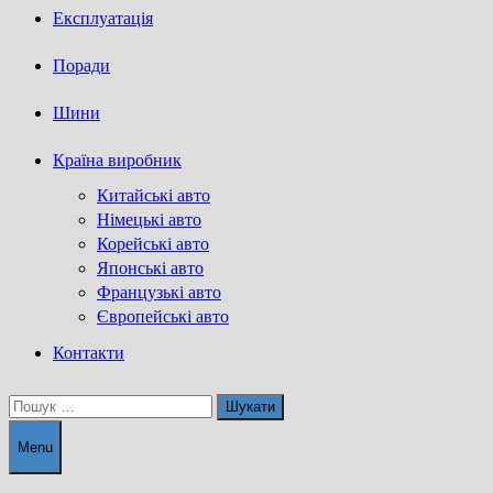
Експлуатація
Поради
Шини
Країна виробник
Китайські авто
Німецькі авто
Корейські авто
Японські авто
Французькі авто
Європейські авто
Контакти
Пошук:
Menu