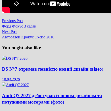
Previous
Previous Post
Навігація
post:
Форд Фокус 3 седан
записів
Next
Next Post
post:
Автосалон Крокус Экспо 2016
You might also like
DS N°7 отримав повністю новий дизайн (відео)
18.03.2026
Audi Q7 2027 дебютував із новим дизайном та
потужними моторами (фото)