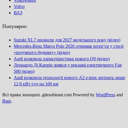
Volkswagen
Volvo
ВАЗ
Популярне:
Suzuki XL7 оновили для 2027 модельного року (відео)
Mercedes-Benz Marco Polo 2026 отримав інтер’єр у стилі
«розумного будинку» (відео)
Audi розкрила характеристики нового Q9 (відео)
Леонардо Ді Капріо знявся у рекламі електричного Fiat
500 (відео)
Audi розкрила технології нового A2 e-tron: витрата лише
12,8 кВт·год на 100 км
Всі права захищені. gdesobiraut.com Powered by
WordPress
and
Bam
.