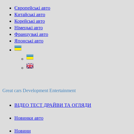
Skip
Європейські авто
to
Китайські авто
content
Корейські авто
Німецькі авто
Французькі авто
Японські авто
Great cars Development Entertainment
ВІДЕО ТЕСТ ДРАЙВИ ТА ОГЛЯДИ
Новинки авто
Новини