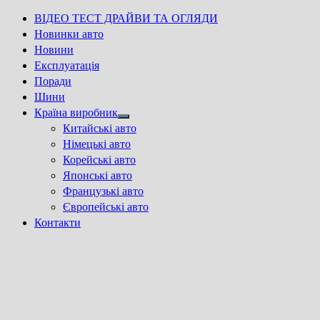
ВІДЕО ТЕСТ ДРАЙВИ ТА ОГЛЯДИ
Новинки авто
Новини
Експлуатація
Поради
Шини
Країна виробник
Show
Китайські авто
sub
Німецькі авто
menu
Корейські авто
Японські авто
Французькі авто
Європейські авто
Контакти