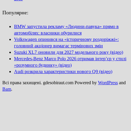
Популярне:
BMW запустила рекламу «Людини-павука» прямо в
автомобілях: власники обурилися
Volkswagen опинився на «історичному роздоріжжі»:
головний акціонер вимагає термінових змін
Suzuki XL7 оновили для 2027 модельного року (відео)
Mercedes-Benz Marco Polo 2026 отримав інтер’єр у стилі
«розумного будинку» (відео)
Audi розкрила характеристики нового Q9 (відео)
Всі права захищені. gdesobiraut.com Powered by
WordPress
and
Bam
.