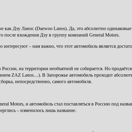
е как Дэу Ланос (Daewoo Lanos). Да, это абсолютно одинаковые 
о после вхождения Дэу в группу компаний General Motors.
собо интересуют – нам важно, что этот автомобиль является до
 России, на территории необъятной не собирается. Но продаётс
званием ZAZ Lanos…). В Запорожье автомобиль проходит абсолют
 сборка, непосредственно, самого автомобиля.
neral Motors, и автомобиль стал поставляться в Россию под наз
верглись – изменилось лишь название.