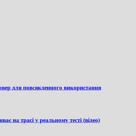
совер для повсякденного використання
иває на трасі у реальному тесті (відео)