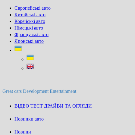
Skip
Європейські авто
to
Китайські авто
content
Корейські авто
Німецькі авто
Французькі авто
Японські авто
Great cars Development Entertainment
ВІДЕО ТЕСТ ДРАЙВИ ТА ОГЛЯДИ
Новинки авто
Новини