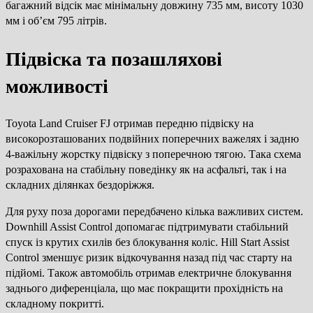
багажний відсік має мінімальну довжину 735 мм, висоту 1030
мм і об’єм 795 літрів.
Підвіска та позашляхові
можливості
Toyota Land Cruiser FJ отримав передню підвіску на
високорозташованих подвійних поперечних важелях і задню
4-важільну жорстку підвіску з поперечною тягою. Така схема
розрахована на стабільну поведінку як на асфальті, так і на
складних ділянках бездоріжжя.
Для руху поза дорогами передбачено кілька важливих систем.
Downhill Assist Control допомагає підтримувати стабільний
спуск із крутих схилів без блокування коліс. Hill Start Assist
Control зменшує ризик відкочування назад під час старту на
підйомі. Також автомобіль отримав електричне блокування
заднього диференціала, що має покращити прохідність на
складному покритті.