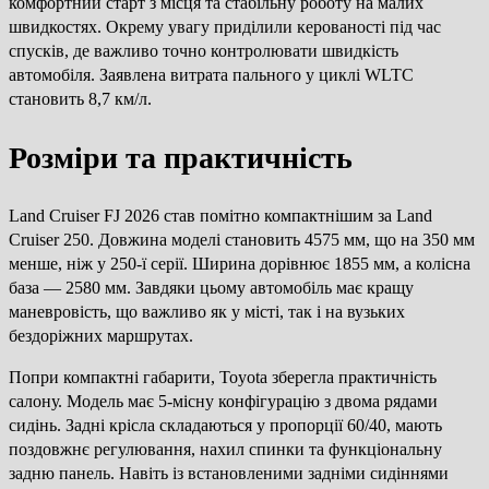
комфортний старт з місця та стабільну роботу на малих
швидкостях. Окрему увагу приділили керованості під час
спусків, де важливо точно контролювати швидкість
автомобіля. Заявлена витрата пального у циклі WLTC
становить 8,7 км/л.
Розміри та практичність
Land Cruiser FJ 2026 став помітно компактнішим за Land
Cruiser 250. Довжина моделі становить 4575 мм, що на 350 мм
менше, ніж у 250-ї серії. Ширина дорівнює 1855 мм, а колісна
база — 2580 мм. Завдяки цьому автомобіль має кращу
маневровість, що важливо як у місті, так і на вузьких
бездоріжних маршрутах.
Попри компактні габарити, Toyota зберегла практичність
салону. Модель має 5-місну конфігурацію з двома рядами
сидінь. Задні крісла складаються у пропорції 60/40, мають
поздовжнє регулювання, нахил спинки та функціональну
задню панель. Навіть із встановленими задніми сидіннями