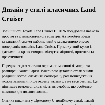
Дизайн у стилі класичних Land
Cruiser
Зовнішність Toyota Land Cruiser FJ 2026 побудована навколо
простої та функціональної геометрії. Автомобіль зберіг
квадратний силует кабіни, який є характерною рисою
попередніх поколінь Land Cruiser. Прямокутний кузов із
фасками на краях створює відчуття міцності, простоти та
практичності.
Передня і задня частини отримали масивні бампери та
розширені колісні арки. Важливою деталлю стали знімні
роздільні кутові елементи бамперів: у разі пошкодження
можна замінити лише окрему частину, а не весь бампер. Це
підвищує ремонтопридатність автомобіля, що особливо
важливо для позашляховика.
Оптика виконана у фірмовому U-подібному стилі. Такий