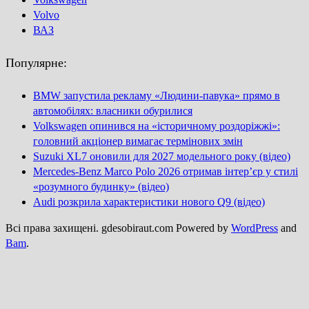
Volvo
ВАЗ
Популярне:
BMW запустила рекламу «Людини-павука» прямо в
автомобілях: власники обурилися
Volkswagen опинився на «історичному роздоріжжі»:
головний акціонер вимагає термінових змін
Suzuki XL7 оновили для 2027 модельного року (відео)
Mercedes-Benz Marco Polo 2026 отримав інтер’єр у стилі
«розумного будинку» (відео)
Audi розкрила характеристики нового Q9 (відео)
Всі права захищені. gdesobiraut.com Powered by
WordPress
and
Bam
.