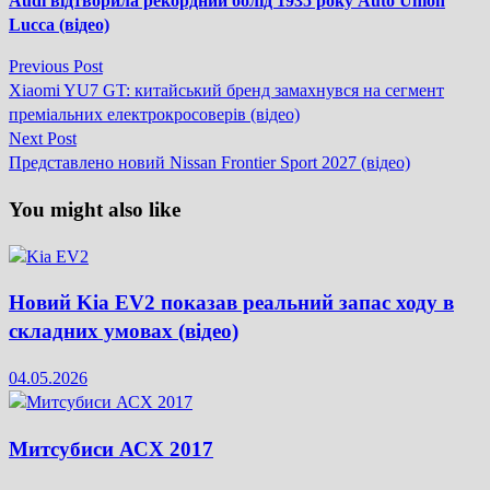
Audi відтворила рекордний болід 1935 року Auto Union
Lucca (відео)
Previous
Previous Post
Навігація
post:
Xiaomi YU7 GT: китайський бренд замахнувся на сегмент
записів
преміальних електрокросоверів (відео)
Next
Next Post
post:
Представлено новий Nissan Frontier Sport 2027 (відео)
You might also like
Новий Kia EV2 показав реальний запас ходу в
складних умовах (відео)
04.05.2026
Митсубиси АСХ 2017