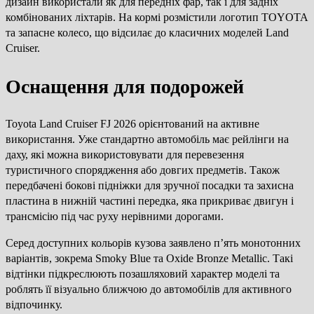
дизайн використали як для передніх фар, так і для задніх
комбінованих ліхтарів. На кормі розмістили логотип TOYOTA
та запасне колесо, що відсилає до класичних моделей Land
Cruiser.
Оснащення для подорожей
Toyota Land Cruiser FJ 2026 орієнтований на активне
використання. Уже стандартно автомобіль має рейлінги на
даху, які можна використовувати для перевезення
туристичного спорядження або довгих предметів. Також
передбачені бокові підніжки для зручної посадки та захисна
пластина в нижній частині передка, яка прикриває двигун і
трансмісію під час руху нерівними дорогами.
Серед доступних кольорів кузова заявлено п’ять монотонних
варіантів, зокрема Smoky Blue та Oxide Bronze Metallic. Такі
відтінки підкреслюють позашляховий характер моделі та
роблять її візуально ближчою до автомобілів для активного
відпочинку.