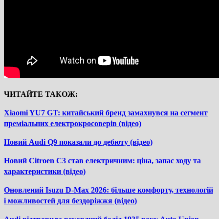
ЧИТАЙТЕ ТАКОЖ:
Xiaomi YU7 GT: китайський бренд замахнувся на сегмент
преміальних електрокросоверів (відео)
Новий Audi Q9 показали до дебюту (відео)
Новий Citroen C3 став електричним: ціна, запас ходу та
характеристики (відео)
Оновлений Isuzu D-Max 2026: більше комфорту, технологій
і можливостей для бездоріжжя (відео)