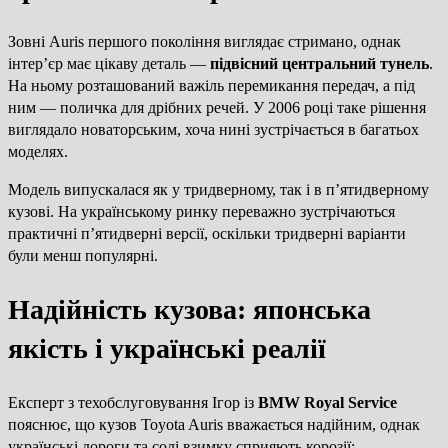
Зовні Auris першого покоління виглядає стримано, однак
інтер’єр має цікаву деталь —
підвісний центральний тунель
.
На ньому розташований важіль перемикання передач, а під
ним — поличка для дрібних речей. У 2006 році таке рішення
виглядало новаторським, хоча нині зустрічається в багатьох
моделях.
Модель випускалася як у тридверному, так і в п’ятидверному
кузові. На українському ринку переважно зустрічаються
практичні п’ятидверні версії, оскільки тридверні варіанти
були менш популярні.
Надійність кузова: японська
якість і українські реалії
Експерт з техобслуговування Ігор із
BMW Royal Service
пояснює, що кузов Toyota Auris вважається надійним, однак
українські дороги та солі взимку сприяють корозії: