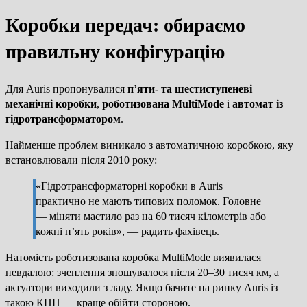
Коробки передач: обираємо
правильну конфігурацію
Для Auris пропонувалися
п’яти- та шестиступеневі
механічні коробки
,
роботизована MultiMode
і
автомат із
гідротрансформатором
.
Найменше проблем виникало з автоматичною коробкою, яку
встановлювали після 2010 року:
«Гідротрансформаторні коробки в Auris
практично не мають типових поломок. Головне
— міняти мастило раз на 60 тисяч кілометрів або
кожні п’ять років», — радить фахівець.
Натомість роботизована коробка MultiMode виявилася
невдалою: зчеплення зношувалося після 20–30 тисяч км, а
актуатори виходили з ладу. Якщо бачите на ринку Auris із
такою КПП — краще обійти стороною.