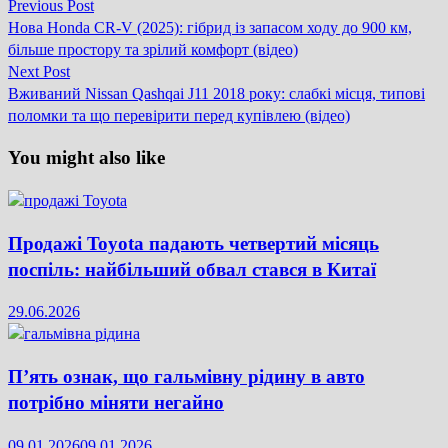
Previous
Previous Post
Навігація
post:
Нова Honda CR-V (2025): гібрид із запасом ходу до 900 км,
записів
більше простору та зрілий комфорт (відео)
Next
Next Post
post:
Вживаний Nissan Qashqai J11 2018 року: слабкі місця, типові
поломки та що перевірити перед купівлею (відео)
You might also like
Продажі Toyota падають четвертий місяць
поспіль: найбільший обвал стався в Китаї
29.06.2026
П’ять ознак, що гальмівну рідину в авто
потрібно міняти негайно
09.01.2026
09.01.2026