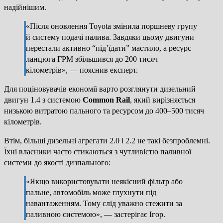
надійнішим.
«Після оновлення Toyota змінила поршневу групу
й систему подачі палива. Завдяки цьому двигуни
перестали активно “під’їдати” мастило, а ресурс
ланцюга ГРМ збільшився до 200 тисяч
кілометрів», — пояснив експерт.
Для поціновувачів економії варто розглянути дизельний
двигун 1.4 з системою
Common Rail
, який вирізняється
низькою витратою пального та ресурсом до 400–500 тисяч
кілометрів.
Втім, більші дизельні агрегати 2.0 і 2.2 не такі безпроблемні.
Їхні власники часто стикаються з чутливістю паливної
системи до якості дизпального:
«Якщо використовувати неякісний фільтр або
пальне, автомобіль може глухнути під
навантаженням. Тому слід уважно стежити за
паливною системою», — застерігає Ігор.