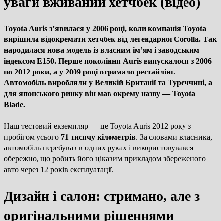
уваги вживаний хетчбек (відео)
Toyota Auris з’явилася у 2006 році, коли компанія Toyota
вирішила відокремити хетчбек від легендарної Corolla. Так
народилася нова модель із власним ім’ям і заводським
індексом E150. Перше покоління Auris випускалося з 2006
по 2012 роки, а у 2009 році отримало рестайлінг.
Автомобіль виробляли у Великій Британії та Туреччині, а
для японського ринку він мав окрему назву —
Toyota
Blade
.
Наш тестовий екземпляр — це Toyota Auris 2012 року з
пробігом усього
71 тисячу кілометрів
. За словами власника,
автомобіль перебував в одних руках і використовувався
обережно, що робить його цікавим прикладом збереженого
авто через 12 років експлуатації.
Дизайн і салон: стримано, але з
оригінальними рішеннями