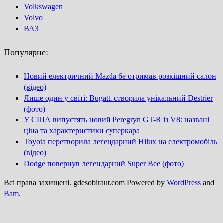
Volkswagen
Volvo
ВАЗ
Популярне:
Новий електричний Mazda 6e отримав розкішний салон
(відео)
Лише один у світі: Bugatti створила унікальний Destrier
(фото)
У США випустять новий Peregryn GT-R із V8: названі
ціна та характеристики суперкара
Toyota перетворила легендарний Hilux на електромобіль
(відео)
Dodge повернув легендарний Super Bee (фото)
Всі права захищені. gdesobiraut.com Powered by
WordPress
and
Bam
.