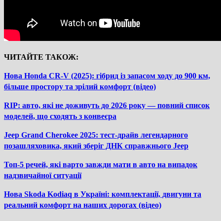
ЧИТАЙТЕ ТАКОЖ:
Нова Honda CR-V (2025): гібрид із запасом ходу до 900 км,
більше простору та зрілий комфорт (відео)
RIP: авто, які не доживуть до 2026 року — повний список
моделей, що сходять з конвеєра
Jeep Grand Cherokee 2025: тест-драйв легендарного
позашляховика, який зберіг ДНК справжнього Jeep
Топ-5 речей, які варто завжди мати в авто на випадок
надзвичайної ситуації
Нова Skoda Kodiaq в Україні: комплектації, двигуни та
реальний комфорт на наших дорогах (відео)