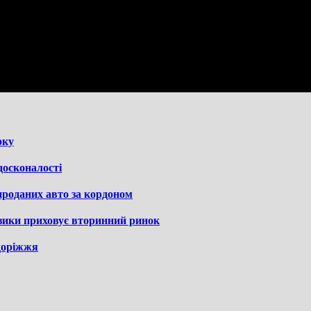
оку
досконалості
роданих авто за кордоном
изики приховує вторинний ринок
здоріжжя