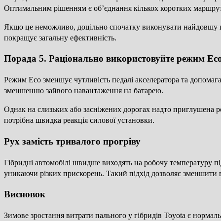
Оптимальним рішенням є об’єднання кількох коротких маршруті
Якщо це неможливо, доцільно спочатку виконувати найдовшу пої
покращує загальну ефективність.
Порада 5. Раціонально використовуйте режим Ec
Режим Eco зменшує чутливість педалі акселератора та допомага
зменшенню зайвого навантаження на батарею.
Однак на слизьких або засніжених дорогах надто приглушена р
потрібна швидка реакція силової установки.
Рух замість тривалого прогріву
Гібридні автомобілі швидше виходять на робочу температуру під
уникаючи різких прискорень. Такий підхід дозволяє зменшити в
Висновок
Зимове зростання витрати пального у гібридів Toyota є нормал