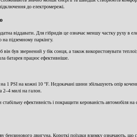
підключення до електромережі.
ю
здатна віддавати. Для гібридів це означає меншу частку руху в 
 на підземному паркінгу.
б він був звернений у бік сонця, а також використовувати тепло
пла батарея працює ефективніше.
на 1 PSI на кожні 10 °F. Недокачані шини збільшують опір кочен
 2–4 милі на галон.
и стабільну ефективність і покращити керованість автомобіля на
ву бензинового двигуна. Короткі поїздки взимку означають, що