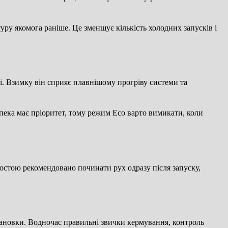
ру якомога раніше. Це зменшує кількість холодних запусків і
і. Взимку він сприяє плавнішому прогріву системи та
пека має пріоритет, тому режим Eco варто вимикати, коли
ростою рекомендовано починати рух одразу після запуску,
становки. Водночас правильні звички кермування, контроль