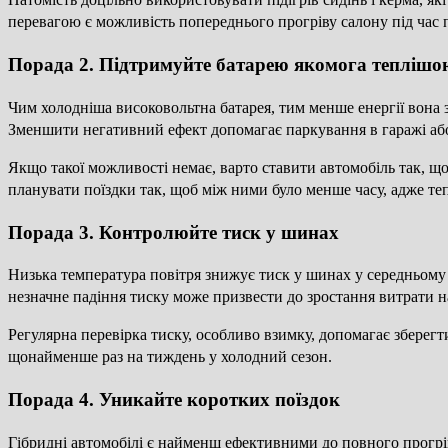
перевагою є можливість попереднього прогріву салону під час 
Порада 2. Підтримуйте батарею якомога теплішо
Чим холодніша високовольтна батарея, тим менше енергії вона 
Зменшити негативний ефект допомагає паркування в гаражі або
Якщо такої можливості немає, варто ставити автомобіль так, що
планувати поїздки так, щоб між ними було менше часу, адже те
Порада 3. Контролюйте тиск у шинах
Низька температура повітря знижує тиск у шинах у середньому 
незначне падіння тиску може призвести до зростання витрати на
Регулярна перевірка тиску, особливо взимку, допомагає зберегт
щонайменше раз на тиждень у холодний сезон.
Порада 4. Уникайте коротких поїздок
Гібридні автомобілі є найменш ефективними до повного прогрі