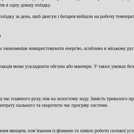
в в одну довшу поїздку.
здку за день, щоб двигун і батарея вийшли на робочу температу
o
є економніше використовувати енергію, особливо в міському рус
еакція може ускладнити обгони або маневри. У таких умовах без
 час плавного руху, ніж на холостому ходу. Замість тривалого п
итрату пального та скоротити час прогріву системи.
ьним явищем, пов’язаним із фізикою та хімією роботи силової у