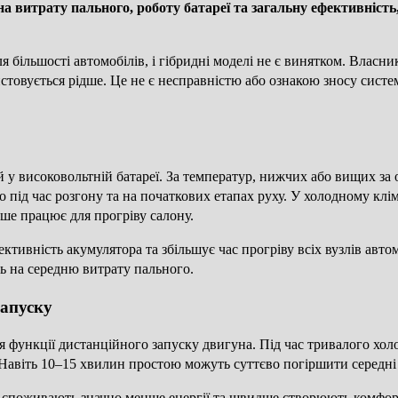
на витрату пального, роботу батареї та загальну ефективніс
ільшості автомобілів, і гібридні моделі не є винятком. Власни
товується рідше. Це не є несправністю або ознакою зносу системи
 у високовольтній батареї. За температур, нижчих або вищих за 
о під час розгону та на початкових етапах руху. У холодному клім
вше працює для прогріву салону.
ктивність акумулятора та збільшує час прогріву всіх вузлів авт
ь на середню витрату пального.
запуску
функції дистанційного запуску двигуна. Під час тривалого хол
 Навіть 10–15 хвилин простою можуть суттєво погіршити середні
кі споживають значно менше енергії та швидше створюють комфорт