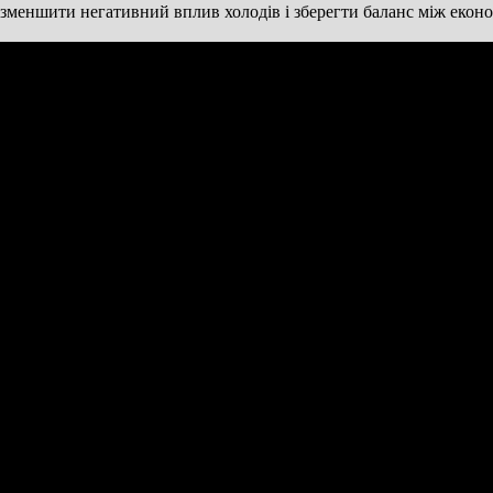
зменшити негативний вплив холодів і зберегти баланс між економ