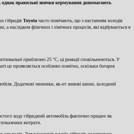
ть, однак правильні звички кермування допомагають
ки гібридів
Toyota
часто помічають, що з настанням холодів
, а наслідком фізичних і хімічних процесів, які відбуваються в
оптимальні приблизно 25 °C, ці реакції сповільнюються. У
аті це проявляється особливо помітно, оскільки батарея
омобіля. Додаткові чинники, як-от зимові шини, холодний
остого ходу гібридний автомобіль фактично працює як
 показники витрати.
 для водія. Для власників плагін-гібридів додатковою