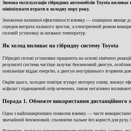
Зимова експлуатація гібридних автомобілів Toyota впливає 
мінімізувати втрати в холодну пору року.
Зниження паливної ефективності взимку — поширене явище для б
середня витрата пального зростає, а електричний режим викорис
силовій установці за низьких температур.
Як холод впливає на гібридну систему Toyota
Гібридні силові установки працюють на основі хімічних реакцій
результаті система частіше залучає бензиновий двигун, особлив
повільніше віддає енергію, а двигун внутрішнього згоряння до
Окрім цього, холодне повітря згущує моторну оливу, знижує ефе
асфальт і підвищений опір коченню, також негативно впливают
Порада 1. Обмежте використання дистанційного 
Одна з найпоширеніших помилок взимку — часте використання 
звичайний бензиновий, спалюючи пальне без користі для руху.
Натомість доцільно використовувати підігрів сидінь і керма, я