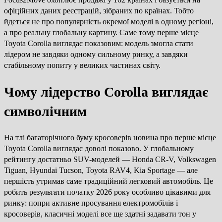
офіційних даних реєстрацій, зібраних по країнах. Тобто
йдеться не про популярність окремої моделі в одному регіоні,
а про реальну глобальну картину. Саме тому перше місце
Toyota Corolla виглядає показовим: модель змогла стати
лідером не завдяки одному сильному ринку, а завдяки
стабільному попиту у великих частинах світу.
Чому лідерство Corolla виглядає
символічним
На тлі багаторічного буму кросоверів новина про перше місце
Toyota Corolla виглядає доволі показово. У глобальному
рейтингу достатньо SUV-моделей — Honda CR-V, Volkswagen
Tiguan, Hyundai Tucson, Toyota RAV4, Kia Sportage — але
першість утримав саме традиційний легковий автомобіль. Це
робить результати початку 2026 року особливо цікавими для
ринку: попри активне просування електромобілів і
кросоверів, класичні моделі все ще здатні задавати тон у