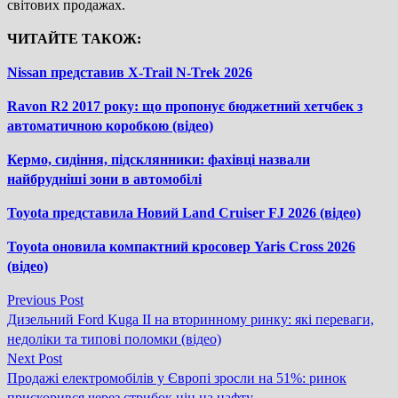
світових продажах.
ЧИТАЙТЕ ТАКОЖ:
Nissan представив X-Trail N-Trek 2026
Ravon R2 2017 року: що пропонує бюджетний хетчбек з
автоматичною коробкою (відео)
Кермо, сидіння, підсклянники: фахівці назвали
найбрудніші зони в автомобілі
Toyota представила Новий Land Cruiser FJ 2026 (відео)
Toyota оновила компактний кросовер Yaris Cross 2026
(відео)
Previous
Previous Post
Навігація
post:
Дизельний Ford Kuga II на вторинному ринку: які переваги,
записів
недоліки та типові поломки (відео)
Next
Next Post
post:
Продажі електромобілів у Європі зросли на 51%: ринок
прискорився через стрибок цін на нафту