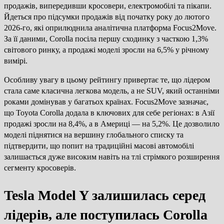
продажів, випередивши кросовери, електромобілі та пікапи.
Йдеться про підсумки продажів від початку року до лютого
2026-го, які оприлюднила аналітична платформа Focus2Move.
За її даними, Corolla посіла першу сходинку з часткою 1,3%
світового ринку, а продажі моделі зросли на 6,5% у річному
вимірі.
Особливу увагу в цьому рейтингу привертає те, що лідером
стала саме класична легкова модель, а не SUV, який останніми
роками домінував у багатьох країнах. Focus2Move зазначає,
що Toyota Corolla додала в ключових для себе регіонах: в Азії
продажі зросли на 8,4%, а в Америці — на 5,2%. Це дозволило
моделі піднятися на вершину глобального списку та
підтвердити, що попит на традиційні масові автомобілі
залишається дуже високим навіть на тлі стрімкого розширення
сегменту кросоверів.
Tesla Model Y залишилась серед
лідерів, але поступилась Corolla