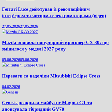
Ferrari Luce дебютував із революційним
інтер’єром та чотирма електромоторами (відео)
27.05.2026
27.05.2026
Mazda оновила популярний кросовер CX-30: що
змінилося у моделі 2027 року
05.06.2026
05.06.2026
Переваги та недоліки Mitsubishi Eclipse Cross
04.02.2026
Genesis розкрила майбутнє Magma GT та
анонсувала гібридний GV70