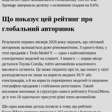
Sportage завершила десятку з незначним спадом на 0,6%.
Що показує цей рейтинг про
глобальний авторинок
Результати перших місяців 2026 року свідчать, що світовий
авторинок залишається дуже різноманітним. З одного боку, у
топі продажів є Tesla Model Y — одна з найпомітніших
електричних моделей на планеті. З іншого — перше місце
дісталося Toyota Corolla, тобто автомобілю класичного
масового сегмента. Це може свідчити про те, що попит у світі
розподіляється не лише на користь модних SUV або
електрокарів, а й на користь перевірених моделей із широкою
географією продажів і стабільною репутацією. Такий
висновок випливає зі структури самого рейтингу Focus2Move,
де в топ-10 одночасно присутні різні типи автомобілів.
Ще одна важлива деталь полягає в тому, що рейтинг
Focus2Move охоплює продажі у 162 країнах і базується на