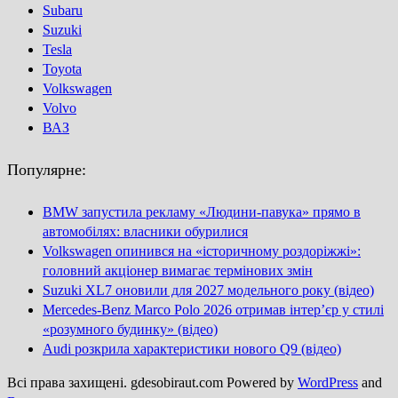
Subaru
Suzuki
Tesla
Toyota
Volkswagen
Volvo
ВАЗ
Популярне:
BMW запустила рекламу «Людини-павука» прямо в
автомобілях: власники обурилися
Volkswagen опинився на «історичному роздоріжжі»:
головний акціонер вимагає термінових змін
Suzuki XL7 оновили для 2027 модельного року (відео)
Mercedes-Benz Marco Polo 2026 отримав інтер’єр у стилі
«розумного будинку» (відео)
Audi розкрила характеристики нового Q9 (відео)
Всі права захищені. gdesobiraut.com Powered by
WordPress
and