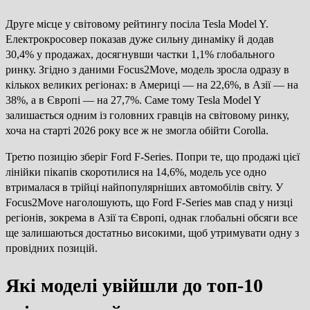
Друге місце у світовому рейтингу посіла Tesla Model Y.
Електрокросовер показав дуже сильну динаміку й додав
30,4% у продажах, досягнувши частки 1,1% глобального
ринку. Згідно з даними Focus2Move, модель зросла одразу в
кількох великих регіонах: в Америці — на 22,6%, в Азії — на
38%, а в Європі — на 27,7%. Саме тому Tesla Model Y
залишається одним із головних гравців на світовому ринку,
хоча на старті 2026 року все ж не змогла обійти Corolla.
Третю позицію зберіг Ford F-Series. Попри те, що продажі цієї
лінійки пікапів скоротилися на 14,6%, модель усе одно
втрималася в трійці найпопулярніших автомобілів світу. У
Focus2Move наголошують, що Ford F-Series мав спад у низці
регіонів, зокрема в Азії та Європі, однак глобальні обсяги все
ще залишаються достатньо високими, щоб утримувати одну з
провідних позицій.
Які моделі увійшли до топ-10