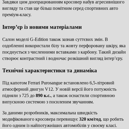
Завдяки цим доопрацюванням кросовер набув агресивнішого
вигляду та став ще більш помітним серед спортивних авто
преміум-класу.
Інтер’єр із новими матеріалами
Салон моделі G-Edition також зазнав суттєвих змін. В
оздобленні використали білу та жовту перфоровану шкіру, яка
поєднується з численними вставками з карбону. Такий дизайн
створює контрастний і водночас розкішний вигляд інтер’єру.
Технічні характеристики та динаміка
Під капотом Ferrari Purosangue встановлено 6,5-літровий
атмосферний двигун V12. У новій версії його потужність
підняли з 725 до
890 к.с.
, а також оснастили спортивною
випускною системою з посиленим звучанням.
За даними розробників, максимальна швидкість
модифікованого кросовера перевищує
320 км/год
, що робить
його одним із найпотужніших автомобілів у своєму класі.