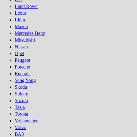
Land Rover
Lexus
Lifan
Mazda
Mercedes-Benz
Mitsubishi
Nissan
Opel
Peugeot
Porsсhe
Renault
Sang Yong
Skoda
Subaru
Suzuki
Tesla
Toyota
Volkswagen
Volvo
ВАЗ