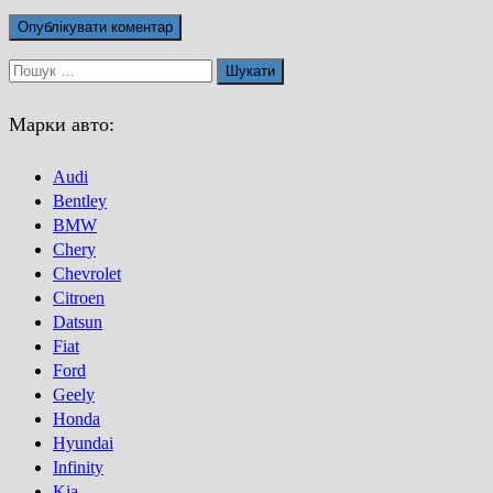
Пошук:
Марки авто:
Audi
Bentley
BMW
Chery
Chevrolet
Citroen
Datsun
Fiat
Ford
Geely
Honda
Hyundai
Infinity
Kia