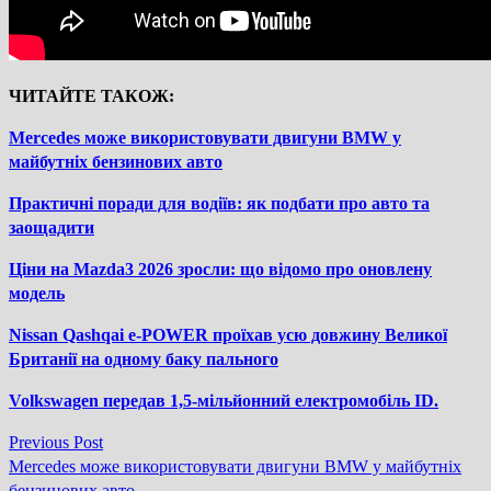
ЧИТАЙТЕ ТАКОЖ:
Mercedes може використовувати двигуни BMW у
майбутніх бензинових авто
Практичні поради для водіїв: як подбати про авто та
заощадити
Ціни на Mazda3 2026 зросли: що відомо про оновлену
модель
Nissan Qashqai e-POWER проїхав усю довжину Великої
Британії на одному баку пального
Volkswagen передав 1,5-мільйонний електромобіль ID.
Previous
Previous Post
Навігація
post:
Mercedes може використовувати двигуни BMW у майбутніх
бензинових авто