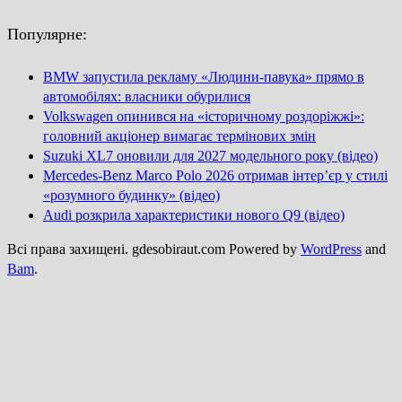
Популярне:
BMW запустила рекламу «Людини-павука» прямо в
автомобілях: власники обурилися
Volkswagen опинився на «історичному роздоріжжі»:
головний акціонер вимагає термінових змін
Suzuki XL7 оновили для 2027 модельного року (відео)
Mercedes-Benz Marco Polo 2026 отримав інтер’єр у стилі
«розумного будинку» (відео)
Audi розкрила характеристики нового Q9 (відео)
Всі права захищені. gdesobiraut.com Powered by
WordPress
and
Bam
.