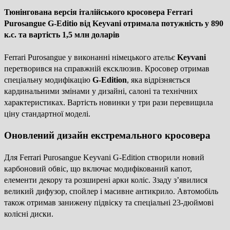
Тюнінгована версія італійського кросовера Ferrari
Purosangue G-Editio від Keyvani отримала потужність у 890
к.с. та вартість 1,5 млн доларів
Ferrari Purosangue у виконанні німецького ательє
Keyvani
перетворився на справжній ексклюзив. Кросовер отримав
спеціальну модифікацію
G-Edition
, яка відрізняється
кардинальними змінами у дизайні, салоні та технічних
характеристиках. Вартість новинки у три рази перевищила
ціну стандартної моделі.
Оновлений дизайн екстремального кросовера
Для Ferrari Purosangue Keyvani G-Edition створили новий
карбоновий обвіс, що включає модифікований капот,
елементи декору та розширені арки коліс. Ззаду з’явилися
великий дифузор, спойлер і масивне антикрило. Автомобіль
також отримав занижену підвіску та спеціальні 23-дюймові
колісні диски.