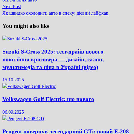
записів
Next
Next Post
post:
Як швидко охолодити авто в спеку: дієвий лайфхак
You might also like
Suzuki S-Cross 2025: тест-драйв нового
покоління кросовера — дизайн, салон,
мультимедіа та ціна в Україні (відео)
15.10.2025
Volkswagen Golf Electric: що нового
06.09.2025
Peugeot повернув легендарний GTi: новий E-208