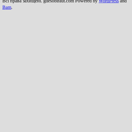
Всі права захищені. gdesobiraut.com Powered by
WordPress
and
Bam
.