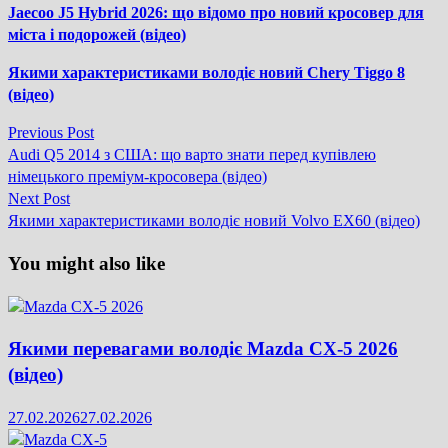
Jaecoo J5 Hybrid 2026: що відомо про новий кросовер для
міста і подорожей (відео)
Якими характеристиками володіє новий Chery Tiggo 8
(відео)
Previous
Previous Post
Навігація
post:
Audi Q5 2014 з США: що варто знати перед купівлею
записів
німецького преміум-кросовера (відео)
Next
Next Post
post:
Якими характеристиками володіє новий Volvo EX60 (відео)
You might also like
Якими перевагами володіє Mazda CX-5 2026
(відео)
27.02.2026
27.02.2026