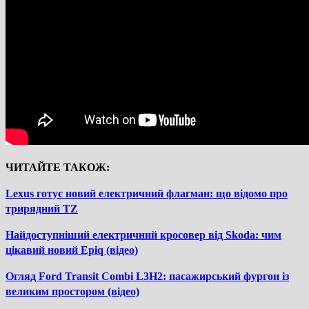
ЧИТАЙТЕ ТАКОЖ:
Lexus готує новий електричний флагман: що відомо про
трирядний TZ
Найдоступніший електричний кросовер від Skoda: чим
цікавий новий Epiq (відео)
Огляд Ford Transit Combi L3H2: пасажирський фургон із
великим простором (відео)