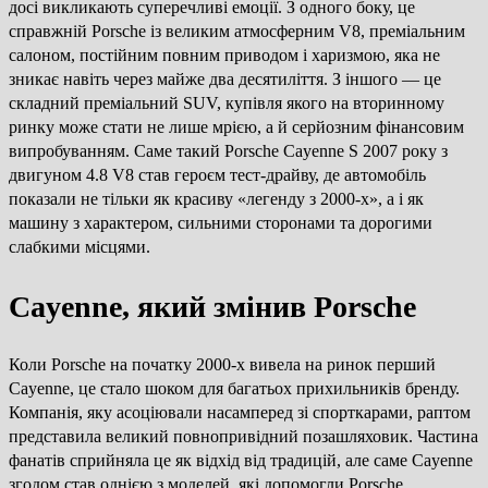
досі викликають суперечливі емоції. З одного боку, це
справжній Porsche із великим атмосферним V8, преміальним
салоном, постійним повним приводом і харизмою, яка не
зникає навіть через майже два десятиліття. З іншого — це
складний преміальний SUV, купівля якого на вторинному
ринку може стати не лише мрією, а й серйозним фінансовим
випробуванням. Саме такий Porsche Cayenne S 2007 року з
двигуном 4.8 V8 став героєм тест-драйву, де автомобіль
показали не тільки як красиву «легенду з 2000-х», а і як
машину з характером, сильними сторонами та дорогими
слабкими місцями.
Cayenne, який змінив Porsche
Коли Porsche на початку 2000-х вивела на ринок перший
Cayenne, це стало шоком для багатьох прихильників бренду.
Компанія, яку асоціювали насамперед зі спорткарами, раптом
представила великий повнопривідний позашляховик. Частина
фанатів сприйняла це як відхід від традицій, але саме Cayenne
згодом став однією з моделей, які допомогли Porsche