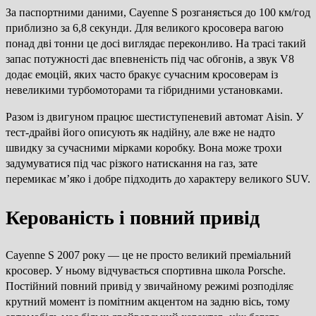
За паспортними даними, Cayenne S розганяється до 100 км/год
приблизно за 6,8 секунди. Для великого кросовера вагою
понад дві тонни це досі виглядає переконливо. На трасі такий
запас потужності дає впевненість під час обгонів, а звук V8
додає емоцій, яких часто бракує сучасним кросоверам із
невеликими турбомоторами та гібридними установками.
Разом із двигуном працює шестиступеневий автомат Aisin. У
тест-драйві його описують як надійну, але вже не надто
швидку за сучасними мірками коробку. Вона може трохи
задумуватися під час різкого натискання на газ, зате
перемикає м’яко і добре підходить до характеру великого SUV.
Керованість і повний привід
Cayenne S 2007 року — це не просто великий преміальний
кросовер. У ньому відчувається спортивна школа Porsche.
Постійний повний привід у звичайному режимі розподіляє
крутний момент із помітним акцентом на задню вісь, тому