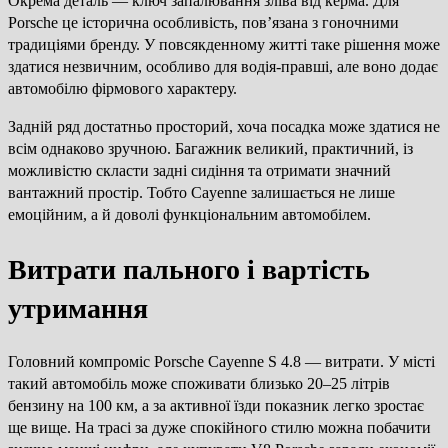
Окрема деталь — ключ запалювання зліва від керма. Для
Porsche це історична особливість, пов’язана з гоночними
традиціями бренду. У повсякденному житті таке рішення може
здатися незвичним, особливо для водія-правші, але воно додає
автомобілю фірмового характеру.
Задній ряд достатньо просторий, хоча посадка може здатися не
всім однаково зручною. Багажник великий, практичний, із
можливістю скласти задні сидіння та отримати значний
вантажний простір. Тобто Cayenne залишається не лише
емоційним, а й доволі функціональним автомобілем.
Витрати пального і вартість
утримання
Головний компроміс Porsche Cayenne S 4.8 — витрати. У місті
такий автомобіль може споживати близько 20–25 літрів
бензину на 100 км, а за активної їзди показник легко зростає
ще вище. На трасі за дуже спокійного стилю можна побачити