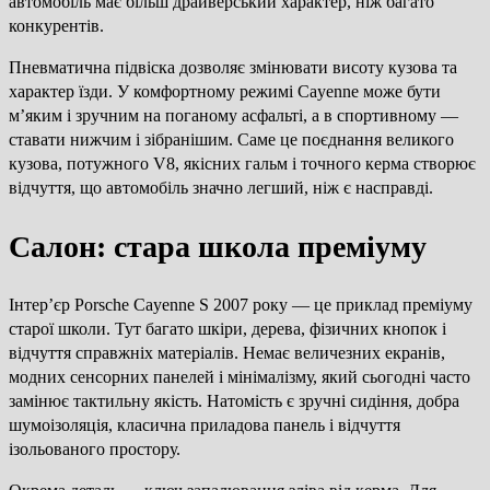
автомобіль має більш драйверський характер, ніж багато
конкурентів.
Пневматична підвіска дозволяє змінювати висоту кузова та
характер їзди. У комфортному режимі Cayenne може бути
м’яким і зручним на поганому асфальті, а в спортивному —
ставати нижчим і зібранішим. Саме це поєднання великого
кузова, потужного V8, якісних гальм і точного керма створює
відчуття, що автомобіль значно легший, ніж є насправді.
Салон: стара школа преміуму
Інтер’єр Porsche Cayenne S 2007 року — це приклад преміуму
старої школи. Тут багато шкіри, дерева, фізичних кнопок і
відчуття справжніх матеріалів. Немає величезних екранів,
модних сенсорних панелей і мінімалізму, який сьогодні часто
замінює тактильну якість. Натомість є зручні сидіння, добра
шумоізоляція, класична приладова панель і відчуття
ізольованого простору.