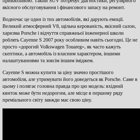
привабливою. Такий SUV потребує діагностики, регулярного
якісного обслуговування і фінансового запасу на ремонт.
Водночас це один із тих автомобілів, які дарують емоції.
Великий атмосферний V8, щільна керованість, якісний салон,
харизма Porsche і відчуття справжньої інженерної школи
роблять Cayenne S 2007 року особливим навіть сьогодні. Це не
просто «дорогий Volkswagen Touareg», як часто кажуть
скептики, а автомобіль із власним характером, іншими
налаштуваннями та зовсім іншим іміджем.
Cayenne S можна купити за ціну значно простішого
автомобіля, але утримувати його доведеться як Porsche. Саме в
цьому і полягає головна правда про цю модель: вхідний
квиток може бути недорогим, але місце в першому ряду
преміального світу завжди має свою ціну.