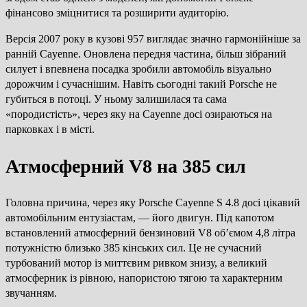
фінансово зміцнитися та розширити аудиторію.
Версія 2007 року в кузові 957 виглядає значно гармонійніше за
ранній Cayenne. Оновлена передня частина, більш зібраний
силует і впевнена посадка зробили автомобіль візуально
дорожчим і сучаснішим. Навіть сьогодні такий Porsche не
губиться в потоці. У ньому залишилася та сама
«породистість», через яку на Cayenne досі озираються на
парковках і в місті.
Атмосферний V8 на 385 сил
Головна причина, через яку Porsche Cayenne S 4.8 досі цікавий
автомобільним ентузіастам, — його двигун. Під капотом
встановлений атмосферний бензиновий V8 об’ємом 4,8 літра
потужністю близько 385 кінських сил. Це не сучасний
турбований мотор із миттєвим ривком знизу, а великий
атмосферник із рівною, напористою тягою та характерним
звучанням.