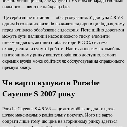
значно менші цифри, але купувати V8 Porsche заради економії
пального — явно не найкраща ідея.
Ще серйозніше питання — обслуговування. У двигуна 4.8 V8
одним із головних ризиків вважають задири в циліндрах, тому
перед купівлею обов’язкова ендоскопія. Потенційно дорогими
можуть бути паливний насос високого тиску, елементи
пневмопідвіски, активні стабілізатори PDCC, система
охолодження та супутні роботи. Навіть якщо сам автомобіль
на вторинному ринку коштує порівняно доступно, ремонт
окремих вузлів може обійтися як обслуговування справжнього
преміум-класу.
Чи варто купувати Porsche
Cayenne S 2007 року
Porsche Cayenne S 4.8 V8 — це автомобіль не для тих, хто
шукає максимально раціональну покупку. Його не варто
обирати лише тому, що ціна на вторинному ринку здається