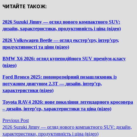
ЧИТАЙТЕ ТАКОЖ:
2026 Suzuki Jimny — огляд нового компактного SUV:
дизайн, характеристики, продуктивність і ціна (відео)
2026 Volkswagen Beetle — огляд екстер’єру, інтер’єру,
продуктивності та ціни (відео)
BMW X6 2026: огляд купеподібного SUV преміум-класу
(відео)
Ford Bronco 2025: повнорозмірний позашляховик із
потужним двигуном 2.3T — дизайн, інтер’єр,
характеристики (відео)
Toyota RAV4 2026: нове покоління легендарного кросовера
– дизайн, інтер’єр, характеристики та ціна (відео)
Previous
Previous Post
Навігація
post:
2026 Suzuki Jimny — огляд нового компактного SUV: дизайн,
записів
характеристики, продуктивність і ціна (відео)