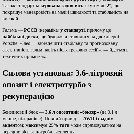
Також стандартна
керована задня вісь
з кутом до
2°
, що
покращує маневровість на малій швидкості та стабільність на
високій.
Гальма —
PCCB
(кераміка)
у стандарті
, причому це
найбільші диски
, що будь-коли ставилися на двохдверні
Porsche. «Ідея — забезпечити стабільну та прогнозовану
ефективність гальм навіть після трекових сесій», — йдеться в
технічних примітках.
Силова установка: 3,6-літровий
опозит і електротурбо з
рекуперацією
Бензиновий блок —
3,6 л опозитний «боксер»
(на 0,1 л
менше, ніж раніше). Повний привід —
AWD із заднім
акцентом
;
максимум 25% тяги
може спрямовуватися на
передню вісь за потреби зчеплення.