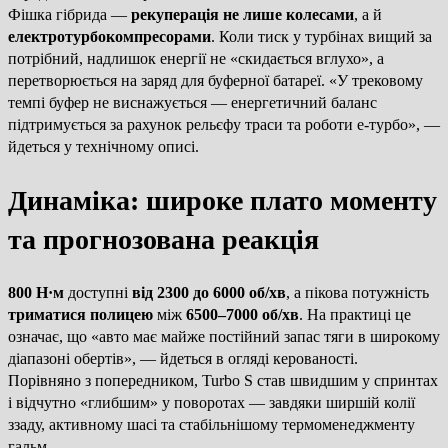
Фішка гібрида —
рекуперація не лише колесами
, а й
електротурбокомпресорами
. Коли тиск у турбінах вищий за
потрібний, надлишок енергії не «скидається вглухо», а
перетворюється на заряд для буферної батареї. «У трековому
темпі буфер не виснажується — енергетичний баланс
підтримується за рахунок рельєфу траси та роботи е-турбо», —
йдеться у технічному описі.
Динаміка: широке плато моменту
та прогнозована реакція
800 Н·м
доступні
від 2300 до 6000 об/хв
, а пікова потужність
триматися полицею
між
6500–7000 об/хв
. На практиці це
означає, що «авто має майже постійний запас тяги в широкому
діапазоні обертів», — йдеться в огляді керованості.
Порівняно з попередником, Turbo S став швидшим у спринтах
і відчутно «глибшим» у поворотах — завдяки ширшій колії
ззаду, активному шасі та стабільнішому термоменеджменту
гальм.