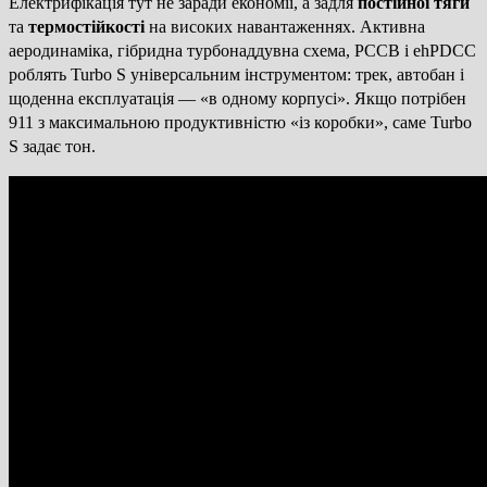
Електрифікація тут не заради економії, а задля
постійної тяги
та
термостійкості
на високих навантаженнях. Активна
аеродинаміка, гібридна турбонаддувна схема, PCCB і ehPDCC
роблять Turbo S універсальним інструментом: трек, автобан і
щоденна експлуатація — «в одному корпусі». Якщо потрібен
911 з максимальною продуктивністю «із коробки», саме Turbo
S задає тон.