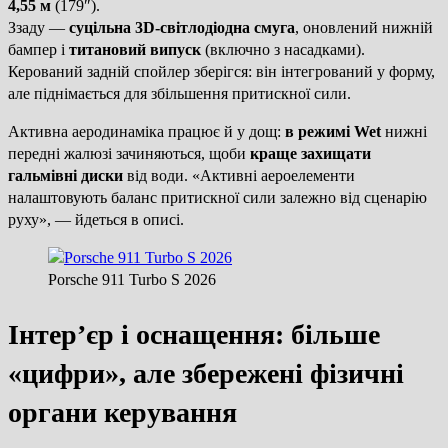
4,55 м
(179″).
Ззаду —
суцільна 3D-світлодіодна смуга
, оновлений нижній
бампер і
титановий випуск
(включно з насадками).
Керований задній спойлер зберігся: він інтегрований у форму,
але піднімається для збільшення притискної сили.
Активна аеродинаміка працює й у дощ:
в режимі Wet
нижні
передні жалюзі зачиняються, щоби
краще захищати
гальмівні диски
від води. «Активні аероелементи
налаштовують баланс притискної сили залежно від сценарію
руху», — йдеться в описі.
Porsche 911 Turbo S 2026
Інтер’єр і оснащення: більше
«цифри», але збережені фізичні
органи керування