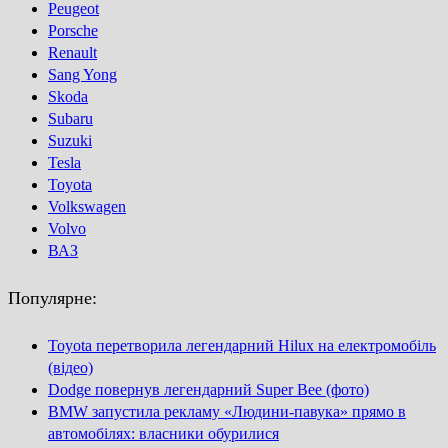
Peugeot
Porsсhe
Renault
Sang Yong
Skoda
Subaru
Suzuki
Tesla
Toyota
Volkswagen
Volvo
ВАЗ
Популярне:
Toyota перетворила легендарний Hilux на електромобіль
(відео)
Dodge повернув легендарний Super Bee (фото)
BMW запустила рекламу «Людини-павука» прямо в
автомобілях: власники обурилися