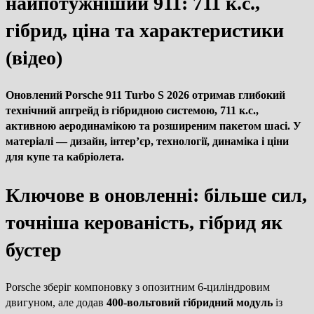
найпотужніший 911: 711 к.с.,
гібрид, ціна та характеристики
(відео)
Оновлений
Porsche 911 Turbo S 2026
отримав глибокий
технічний апгрейд із гібридною системою, 711 к.с.,
активною аеродинамікою та розширеним пакетом шасі. У
матеріалі — дизайн, інтер’єр, технології, динаміка і ціни
для купе та кабріолета.
Ключове в оновленні: більше сил,
точніша керованість, гібрид як
бустер
Porsche зберіг компоновку з опозитним 6-циліндровим
двигуном, але додав
400-вольтовий гібридний модуль
із