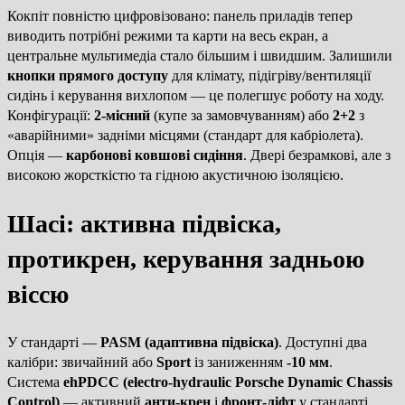
Кокпіт повністю цифровізовано: панель приладів тепер
виводить потрібні режими та карти на весь екран, а
центральне мультимедіа стало більшим і швидшим. Залишили
кнопки прямого доступу
для клімату, підігріву/вентиляції
сидінь і керування вихлопом — це полегшує роботу на ходу.
Конфігурації:
2-місний
(купе за замовчуванням) або
2+2
з
«аварійними» задніми місцями (стандарт для кабріолета).
Опція —
карбонові ковшові сидіння
. Двері безрамкові, але з
високою жорсткістю та гідною акустичною ізоляцією.
Шасі: активна підвіска,
протикрен, керування задньою
віссю
У стандарті —
PASM (адаптивна підвіска)
. Доступні два
калібри: звичайний або
Sport
із заниженням
-10 мм
.
Система
ehPDCC (electro-hydraulic Porsche Dynamic Chassis
Control)
— активний
анти-крен
і
фронт-ліфт
у стандарті.