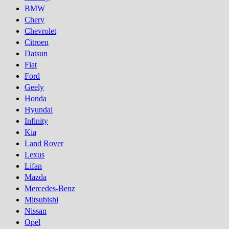
BMW
Chery
Chevrolet
Citroen
Datsun
Fiat
Ford
Geely
Honda
Hyundai
Infinity
Kia
Land Rover
Lexus
Lifan
Mazda
Mercedes-Benz
Mitsubishi
Nissan
Opel