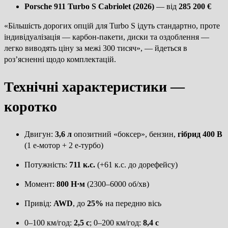
Porsche 911 Turbo S Cabriolet (2026)
— від
285 200 €
«Більшість дорогих опцій для Turbo S ідуть стандартно, проте
індивідуалізація — карбон-пакети, диски та оздоблення —
легко виводять ціну за межі 300 тисяч», — йдеться в
роз’ясненні щодо комплектацій.
Технічні характеристики —
коротко
Двигун:
3,6 л
опозитний «боксер», бензин,
гібрид 400 В
(1 е-мотор + 2 е-турбо)
Потужність:
711 к.с.
(+61 к.с. до дорефейсу)
Момент:
800 Н·м
(2300–6000 об/хв)
Привід:
AWD
, до
25%
на передню вісь
0–100 км/год:
2,5 с
; 0–200 км/год:
8,4 с