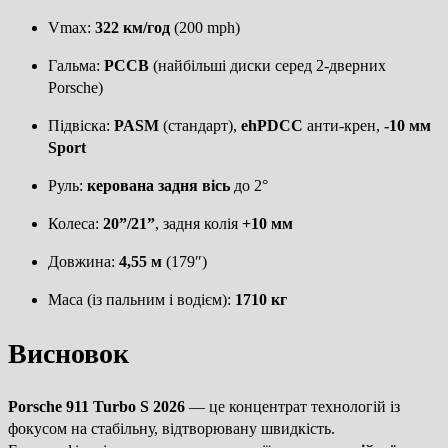
Vmax:
322 км/год
(200 mph)
Гальма:
PCCB
(найбільші диски серед 2-дверних
Porsche)
Підвіска:
PASM
(стандарт),
ehPDCC
анти-крен,
-10 мм
Sport
Руль:
керована задня вісь
до 2°
Колеса:
20”/21”
, задня колія
+10 мм
Довжина:
4,55 м
(179″)
Маса (із пальним і водієм):
1710 кг
Висновок
Porsche 911 Turbo S 2026
— це концентрат технологій із
фокусом на стабільну, відтворювану швидкість.