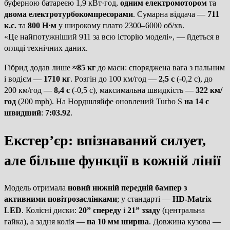
буферною батареєю 1,9 кВт·год,
одним електромотором
та
двома електротурбокомпресорами
. Сумарна віддача —
711
к.с.
та
800 Н·м
у широкому плато 2300–6000 об/хв.
«Це найпотужніший 911 за всю історію моделі», — йдеться в
огляді технічних даних.
Гібрид додав лише
≈85 кг
до маси: споряджена вага з пальним
і водієм —
1710 кг
. Розгін до 100 км/год —
2,5 с
(-0,2 с), до
200 км/год —
8,4 с
(-0,5 с), максимальна швидкість —
322 км/
год
(200 mph). На Нордшляйфе оновлений Turbo S
на 14 с
швидший
:
7:03.92
.
Екстер’єр: впізнаваний силует,
але більше функції в кожній лінії
Модель отримала
новий нижній передній бампер з
активними повітрозаслінками
; у стандарті —
HD-Matrix
LED
. Колісні диски:
20” спереду
і
21” ззаду
(центральна
гайка), а задня колія —
на 10 мм ширша
. Довжина кузова —