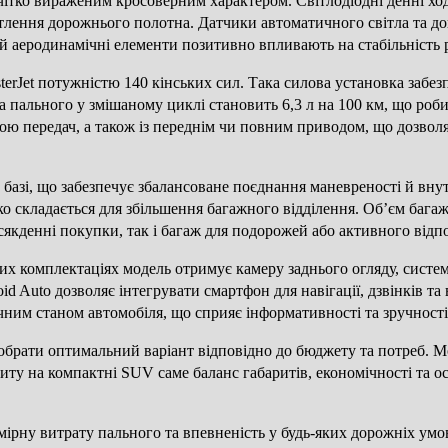
 чітко вираженим кросоверним характером. Світлодіодні денні хо
вітлення дорожнього полотна. Датчики автоматичного світла та д
й аеродинамічні елементи позитивно впливають на стабільність 
rJet потужністю 140 кінських сил. Така силова установка забезп
 пального у змішаному циклі становить 6,3 л на 100 км, що роби
ю передач, а також із переднім чи повним приводом, що дозволя
й базі, що забезпечує збалансоване поєднання маневреності й вн
егко складається для збільшення багажного відділення. Об’єм баг
сякденні покупки, так і багаж для подорожей або активного відп
их комплектаціях модель отримує камеру заднього огляду, систем
d Auto дозволяє інтегрувати смартфон для навігації, дзвінків т
чним станом автомобіля, що сприяє інформативності та зручності
є обрати оптимальний варіант відповідно до бюджету та потреб. 
питу на компактні SUV саме баланс габаритів, економічності та
омірну витрату пального та впевненість у будь-яких дорожніх умо