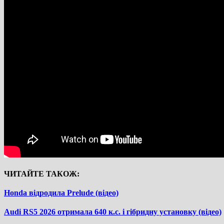
ЧИТАЙТЕ ТАКОЖ:
Honda відродила Prelude (відео)
Audi RS5 2026 отримала 640 к.с. і гібридну установку (відео)