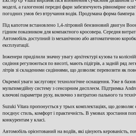
Екстер’єр Vitara вирізняється впевненим сучасним дизайном із
моделі, а галогенові передні фари забезпечують рівномірне ос
погодних умов без втручання водія. Продумана форма бампера 
Під капотом встановлено 1,4-літровий бензиновий двигун Booste
гідним показником для компактного кросовера. Середня витрата
Автомобіль доступний із механічною або автоматичною коробко
експлуатації.
Інженери приділили значну увагу архітектурі кузова та колісні
сидіння регулюються по висоті, мають підігрів, а задній ряд л
літрів зі складеними сидіннями, що дозволяє перевозити як пов
Окремої уваги заслуговує технологічне оснащення. Уже в базов
мультимедійну систему з сенсорним дисплеєм. Підтримка Androi
ключові параметри руху, включно з витратою пального та техні
Suzuki Vitara пропонується у трьох комплектаціях, що дозволя
поєднує стиль, комфорт і практичність. В умовах зростання по
конкурентам у класі.
Автомобіль орієнтований на водіїв, які цінують керованість, п