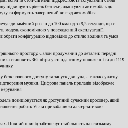
дові вогні та стоп-сигнали підкреслюють актуальний стиль
ощу підвищують рівень безпеки, адаптуючи автомобіль до
руху та формують завершений вигляд автомобіля.
ечує динамічний розгін до 100 км/год за 9,5 секунди, що є
ть модель економічною у повсякденній експлуатації.
є обрати конфігурацію відповідно до стилю водіння та умов
утрішнього простору. Салон продуманий до деталей: передні
ажника становить 362 літри у стандартному положенні та до 1119
очинку.
у безключового доступу та запуск двигуна, а також сучасну
а відтворення музики. Цифрова панель приладів відображає
 керування.
Модель позиціонується як доступний сучасний кросовер, який
 оснащення робить Vitara привабливою альтернативою
вах. Повний привід забезпечує стабільність на слизькому