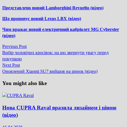
Представлено новий Lamborghini Revuelto (відео)
Що пропонує новий Lexus LBX (відео)
Чим вражає новий електричний кабріолет MG Cyberster
(відео)
Previous
Previous Post
Навігація
post:
Вибір чоловічих кросівок: на що звернути увагу перед
записів
покупкою
Next
Next Post
post:
Оновлений Xiaomi SU7 вийшов на ринок (відео)
You might also like
Нова CUPRA Raval вразила дизайном і ціною
(відео)