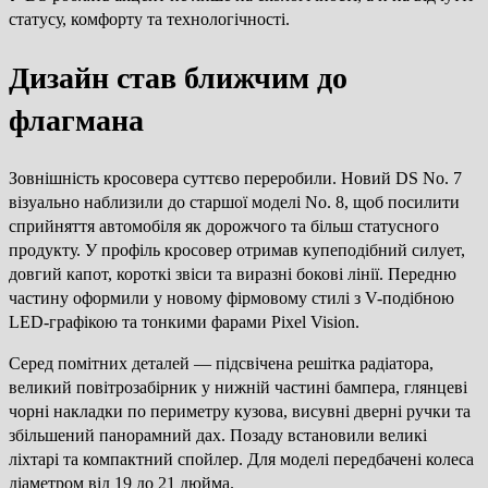
статусу, комфорту та технологічності.
Дизайн став ближчим до
флагмана
Зовнішність кросовера суттєво переробили. Новий DS No. 7
візуально наблизили до старшої моделі No. 8, щоб посилити
сприйняття автомобіля як дорожчого та більш статусного
продукту. У профіль кросовер отримав купеподібний силует,
довгий капот, короткі звіси та виразні бокові лінії. Передню
частину оформили у новому фірмовому стилі з V-подібною
LED-графікою та тонкими фарами Pixel Vision.
Серед помітних деталей — підсвічена решітка радіатора,
великий повітрозабірник у нижній частині бампера, глянцеві
чорні накладки по периметру кузова, висувні дверні ручки та
збільшений панорамний дах. Позаду встановили великі
ліхтарі та компактний спойлер. Для моделі передбачені колеса
діаметром від 19 до 21 дюйма.