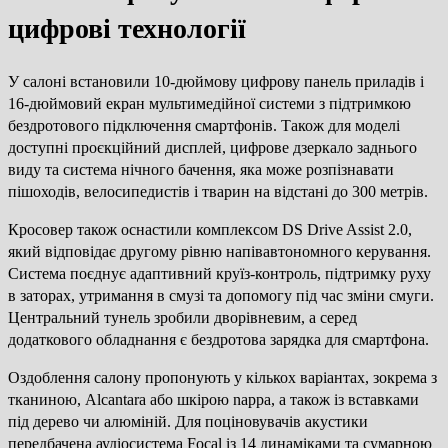
цифрові технології
У салоні встановили 10-дюймову цифрову панель приладів і
16-дюймовий екран мультимедійної системи з підтримкою
бездротового підключення смартфонів. Також для моделі
доступні проєкційний дисплей, цифрове дзеркало заднього
виду та система нічного бачення, яка може розпізнавати
пішоходів, велосипедистів і тварин на відстані до 300 метрів.
Кросовер також оснастили комплексом DS Drive Assist 2.0,
який відповідає другому рівню напівавтономного керування.
Система поєднує адаптивний круїз-контроль, підтримку руху
в заторах, утримання в смузі та допомогу під час зміни смуги.
Центральний тунель зробили дворівневим, а серед
додаткового обладнання є бездротова зарядка для смартфона.
Оздоблення салону пропонують у кількох варіантах, зокрема з
тканиною, Alcantara або шкірою nappa, а також із вставками
під дерево чи алюміній. Для поціновувачів акустики
передбачена аудіосистема Focal із 14 динаміками та сумарною