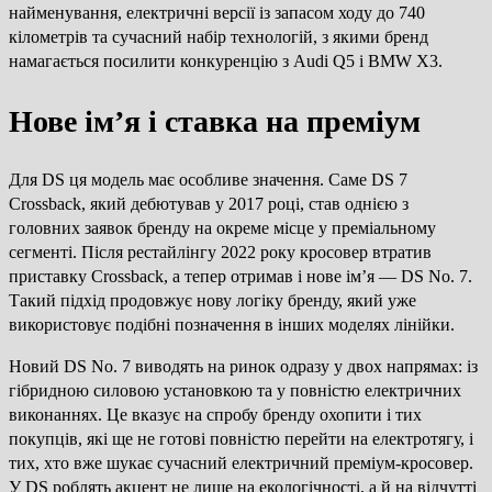
найменування, електричні версії із запасом ходу до 740
кілометрів та сучасний набір технологій, з якими бренд
намагається посилити конкуренцію з Audi Q5 і BMW X3.
Нове ім’я і ставка на преміум
Для DS ця модель має особливе значення. Саме DS 7
Crossback, який дебютував у 2017 році, став однією з
головних заявок бренду на окреме місце у преміальному
сегменті. Після рестайлінгу 2022 року кросовер втратив
приставку Crossback, а тепер отримав і нове ім’я — DS No. 7.
Такий підхід продовжує нову логіку бренду, який уже
використовує подібні позначення в інших моделях лінійки.
Новий DS No. 7 виводять на ринок одразу у двох напрямах: із
гібридною силовою установкою та у повністю електричних
виконаннях. Це вказує на спробу бренду охопити і тих
покупців, які ще не готові повністю перейти на електротягу, і
тих, хто вже шукає сучасний електричний преміум-кросовер.
У DS роблять акцент не лише на екологічності, а й на відчутті