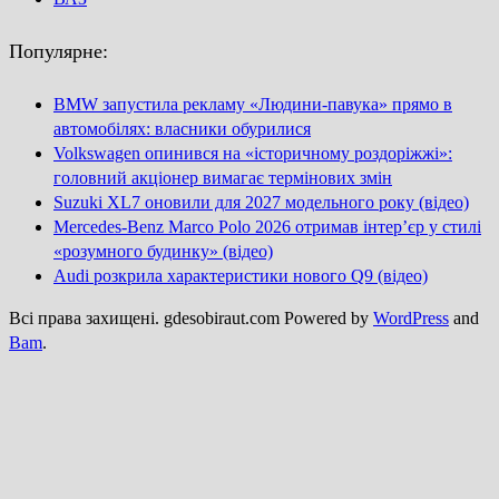
Популярне:
BMW запустила рекламу «Людини-павука» прямо в
автомобілях: власники обурилися
Volkswagen опинився на «історичному роздоріжжі»:
головний акціонер вимагає термінових змін
Suzuki XL7 оновили для 2027 модельного року (відео)
Mercedes-Benz Marco Polo 2026 отримав інтер’єр у стилі
«розумного будинку» (відео)
Audi розкрила характеристики нового Q9 (відео)
Всі права захищені. gdesobiraut.com Powered by
WordPress
and
Bam
.