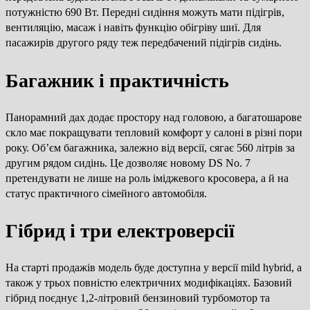
потужністю 690 Вт. Передні сидіння можуть мати підігрів,
вентиляцію, масаж і навіть функцію обігріву шиї. Для
пасажирів другого ряду теж передбачений підігрів сидінь.
Багажник і практичність
Панорамний дах додає простору над головою, а багатошарове
скло має покращувати тепловий комфорт у салоні в різні пори
року. Об’єм багажника, залежно від версії, сягає 560 літрів за
другим рядом сидінь. Це дозволяє новому DS No. 7
претендувати не лише на роль іміджевого кросовера, а й на
статус практичного сімейного автомобіля.
Гібрид і три електроверсії
На старті продажів модель буде доступна у версії mild hybrid, а
також у трьох повністю електричних модифікаціях. Базовий
гібрид поєднує 1,2-літровий бензиновий турбомотор та