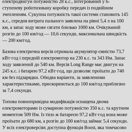
електродвигун потужністю 28 к.с., інтегрований у 6-
ступеневу роботизовану коробку передач із подвійним
зчепленням. Сукупна потужність такої системи становить 145
к.с., середня витрата пального заявлена на рівні 5,4 л на 100
км, а запас ходу може сягати близько 1000 км. Очікуваний
розгін до 100 км/год — 10,6 секунди, максимальна швидкість
— 200 км/год.
Базова електрична версія отримала акумулятор ємністю 73,7
кВт·год і передній електромотор на 230 к.с. та 343 Нм. Запас
ходу заявлений до 540 км. Версія Long Range має двигун на
245 к.с. і батарею 97,2 кВт·год, що дозволяє проїхати до 740
км без підзарядки. Обидва варіанти, за заявленими
характеристиками, прискорюються до 100 км/год приблизно
за 7,4 секунди.
Топова повнопривідна модифікація оснащена двома
електромоторами із сумарною потужністю 350 к.с. та крутним
моментом 509 Нм. Із тією ж батареєю 97,2 кВт·год вона може
проїхати до 680 км, а розгін до 100 км/год займає 5,4 секунди.
У всіх електроверсіях доступна функція Boost, яка тимчасово