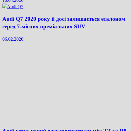
16.04.2026
Audi Q7 2020 року й досі залишається еталоном
серед 7-місних преміальних SUV
06.02.2026
Audi готує новий електроспорткар між TT та R8