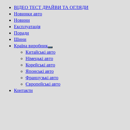
ВІДЕО ТЕСТ ДРАЙВИ ТА ОГЛЯДИ
Новинки авто
Новини
Експлуатація
Поради
Шини
Країна виробник
Show
Китайські авто
sub
Німецькі авто
menu
Корейські авто
Японські авто
Французькі авто
Європейські авто
Контакти