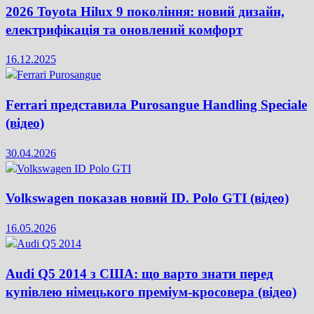
2026 Toyota Hilux 9 покоління: новий дизайн,
електрифікація та оновлений комфорт
16.12.2025
Ferrari представила Purosangue Handling Speciale
(відео)
30.04.2026
Volkswagen показав новий ID. Polo GTI (відео)
16.05.2026
Audi Q5 2014 з США: що варто знати перед
купівлею німецького преміум-кросовера (відео)