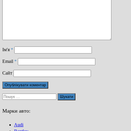
Ім'я
*
Email
*
Сайт
Пошук:
Марки авто:
Audi