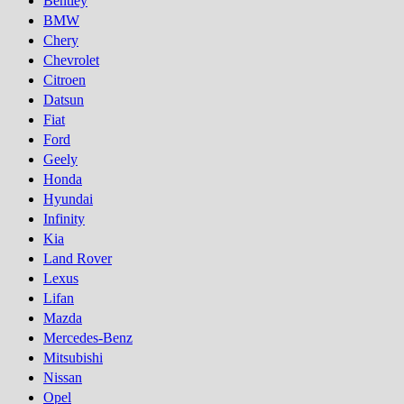
Bentley
BMW
Chery
Chevrolet
Citroen
Datsun
Fiat
Ford
Geely
Honda
Hyundai
Infinity
Kia
Land Rover
Lexus
Lifan
Mazda
Mercedes-Benz
Mitsubishi
Nissan
Opel