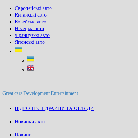
Skip
Європейські авто
to
Китайські авто
content
Корейські авто
Німецькі авто
Французькі авто
Японські авто
Great cars Development Entertainment
ВІДЕО ТЕСТ ДРАЙВИ ТА ОГЛЯДИ
Новинки авто
Новини