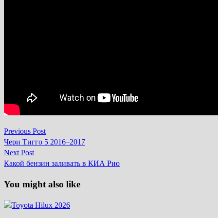
Previous
Previous Post
Навігація
post:
Чери Тигго 5 2016–2017
записів
Next
Next Post
post:
Какой бензин заливать в КИА Рио
You might also like