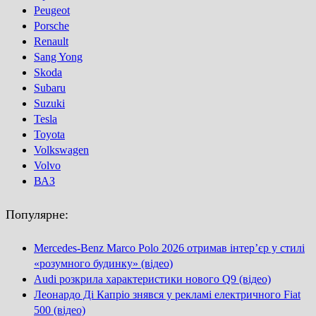
Peugeot
Porsсhe
Renault
Sang Yong
Skoda
Subaru
Suzuki
Tesla
Toyota
Volkswagen
Volvo
ВАЗ
Популярне:
Mercedes-Benz Marco Polo 2026 отримав інтер’єр у стилі
«розумного будинку» (відео)
Audi розкрила характеристики нового Q9 (відео)
Леонардо Ді Капріо знявся у рекламі електричного Fiat
500 (відео)