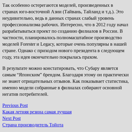
Так особенно остерегаются моделей, произведенных в
странах юго-восточной Азии (Тайвань, Тайланд и т.д.). Это
неудивительно, ведь в данных странах слабый уровень
профессионализма рабочих. Интересно, что в 2012 году начал
разрабатываться проект по созданию филиалов в России. В
частности, планировалось полномасштабное производство
моделей Forester и Legacy, которые очень популярны в нашей
стране. Однако с приходом нового президента в следующем
году, эта идея окончательно покрылась прахом.
В результате можно констатировать, что Субару является
самым “Японским” брендом. Благодаря этому он практически
не знают отрицательных отзывов. Как показывает статистика,
именно модели собранные в филиалах собирают основной
негатив потребителей.
Previous
Previous Post
Навігація
post:
Какая летняя резина самая лучшая
записів
Next
Next Post
post:
Страна производитель Тойота