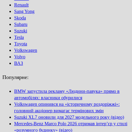
Renault
Sang Yong
Skoda
Subaru
Suzuki
Tesla
Toyota
Volkswagen
Volvo
ВАЗ
Популярне:
BMW запустила рекламу «Людини-павука» прямо в
автомобілях: власники обурилися
Volkswagen опинився на «історичному роздоріжжі»:
головний акціонер вимагає термінових змін
Suzuki XL7 оновили для 2027 модельного року (відео)
Mercedes-Benz Marco Polo 2026 отримав інтер’єр у стилі
«розумного будинку» (відео)