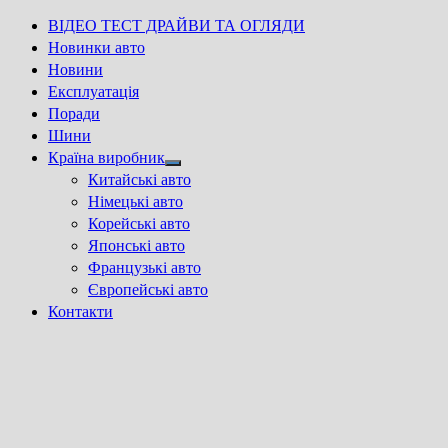
ВІДЕО ТЕСТ ДРАЙВИ ТА ОГЛЯДИ
Новинки авто
Новини
Експлуатація
Поради
Шини
Країна виробник
Show
Китайські авто
sub
Німецькі авто
menu
Корейські авто
Японські авто
Французькі авто
Європейські авто
Контакти