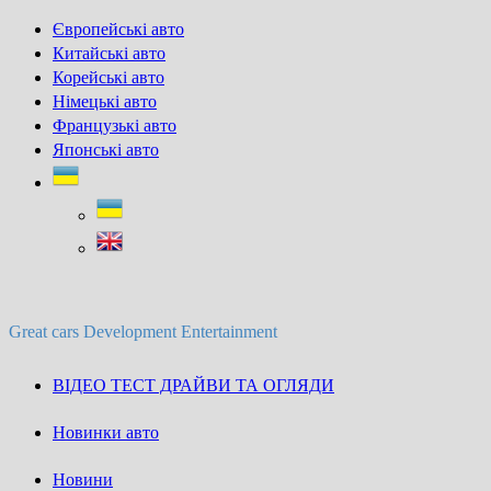
Skip
Європейські авто
to
Китайські авто
content
Корейські авто
Німецькі авто
Французькі авто
Японські авто
Great cars Development Entertainment
ВІДЕО ТЕСТ ДРАЙВИ ТА ОГЛЯДИ
Новинки авто
Новини