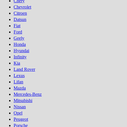
Chery
Chevrolet
Citroen
Datsun
Fiat
Ford
Geely
Honda
Hyundai
Infinity
Kia
Land Rover
Lexus
Lifan
Mazda
Mercedes-Benz
Mitsubishi
Nissan
Opel
Peugeot
Porsсhe