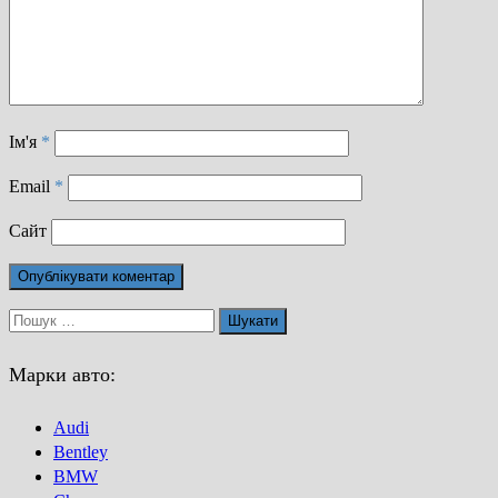
Ім'я
*
Email
*
Сайт
Пошук:
Марки авто:
Audi
Bentley
BMW