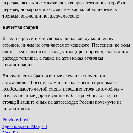
передач, шести- и семи-скоростная преселективные коробки
передач, но варианта автоматической коробки передач в
третьем поколении не предусмотрено.
Качество сборки
Качество российской сборки, по большему количеству
отзывов, ничем не отличается от чешского. Претензии ко всем
одни – неадекватный расход масла (при, впрочем, экономном
расходе топлива), а также не ахти какая отличная
шумоизоляция.
Впрочем, если брать частные случаи эксплуатации
автомобиля в России, то многие болезненно принимают
необходимость частой смены передних стоек автомобиля –
некачественные дороги слишком быстро убивают их, а о
стоящей защите оных на автозаводах России почему-то не
позаботились.
Previous
Previous Post
Навігація
post:
Где собирают Мазда 3
Next
Next Post