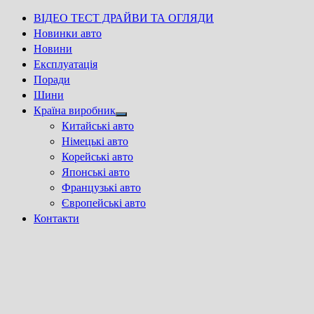
ВІДЕО ТЕСТ ДРАЙВИ ТА ОГЛЯДИ
Новинки авто
Новини
Експлуатація
Поради
Шини
Країна виробник
Show
Китайські авто
sub
Німецькі авто
menu
Корейські авто
Японські авто
Французькі авто
Європейські авто
Контакти