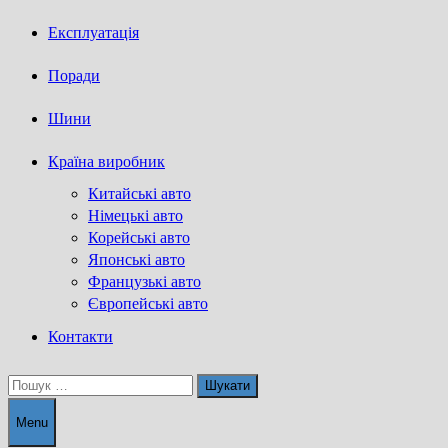
Експлуатація
Поради
Шини
Країна виробник
Китайські авто
Німецькі авто
Корейські авто
Японські авто
Французькі авто
Європейські авто
Контакти
Пошук:
Menu