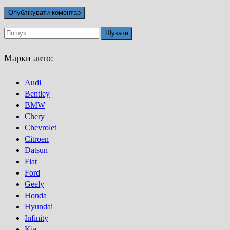
Пошук:
Марки авто:
Audi
Bentley
BMW
Chery
Chevrolet
Citroen
Datsun
Fiat
Ford
Geely
Honda
Hyundai
Infinity
Kia