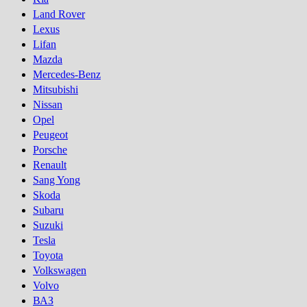
Land Rover
Lexus
Lifan
Mazda
Mercedes-Benz
Mitsubishi
Nissan
Opel
Peugeot
Porsсhe
Renault
Sang Yong
Skoda
Subaru
Suzuki
Tesla
Toyota
Volkswagen
Volvo
ВАЗ