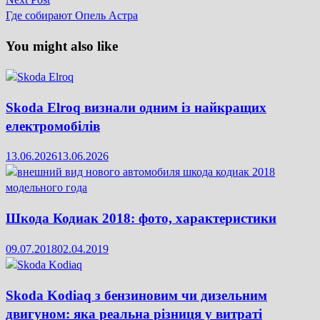
записів
post:
Где собирают Опель Астра
You might also like
Skoda Elroq визнали одним із найкращих
електромобілів
13.06.2026
13.06.2026
Шкода Кодиак 2018: фото, характеристики
09.07.2018
02.04.2019
Skoda Kodiaq з бензиновим чи дизельним
двигуном: яка реальна різниця у витраті