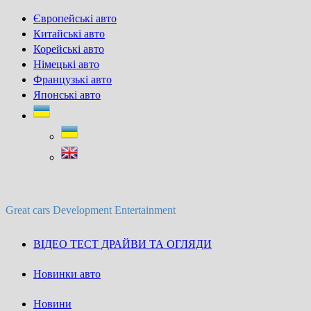
Skip
Європейські авто
to
Китайські авто
content
Корейські авто
Німецькі авто
Французькі авто
Японські авто
Great cars Development Entertainment
ВІДЕО ТЕСТ ДРАЙВИ ТА ОГЛЯДИ
Новинки авто
Новини