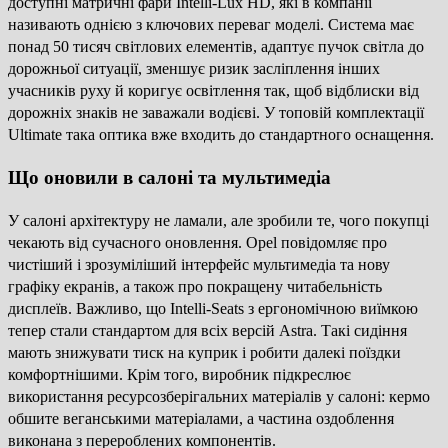
доступні матричні фари Intelli-Lux HD, які в компанії
називають однією з ключових переваг моделі. Система має
понад 50 тисяч світлових елементів, адаптує пучок світла до
дорожньої ситуації, зменшує ризик засліплення інших
учасників руху й коригує освітлення так, щоб відблиски від
дорожніх знаків не заважали водієві. У топовій комплектації
Ultimate така оптика вже входить до стандартного оснащення.
Що оновили в салоні та мультимедіа
У салоні архітектуру не ламали, але зробили те, чого покупці
чекають від сучасного оновлення. Opel повідомляє про
чистіший і зрозуміліший інтерфейс мультимедіа та нову
графіку екранів, а також про покращену читабельність
дисплеїв. Важливо, що Intelli-Seats з ергономічною виїмкою
тепер стали стандартом для всіх версій Astra. Такі сидіння
мають знижувати тиск на куприк і робити далекі поїздки
комфортнішими. Крім того, виробник підкреслює
використання ресурсозберігальних матеріалів у салоні: кермо
обшите веганськими матеріалами, а частина оздоблення
виконана з перероблених компонентів.