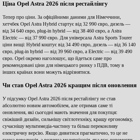
Ціна Opel Astra 2026 після рестайлінгу
Тепер про ціни. За офіційними даними для Німеччини,
хетчбек Opel Astra Hybrid стартує від 32 990 євро, дизель —
від 34 640 євро, plug-in hybrid — від 38 460 євро, а Astra
Electric — від 37 990 євро. Для універсала Astra Sports Tourer
ціни вищі: Hybrid коштує від 34 490 євро, дизель — від 36 140
євро, plug-in hybrid — від 39 960 євро, а Electric — від 39 490
євро. Opel окремо наголошує, що йдеться саме про
рекомендовані ціни для німецького ринку з ПДВ, тому в
інших країнах вони можуть відрізнятися.
Чи став Opel Astra 2026 кращим після оновлення
У підсумку Opel Astra 2026 після рестайлінгу не став
абсолютно новим автомобілем, але отримав саме ті
оновлення, які сьогодні мають значення для покупця:
свіжіший дизайн, сильнішу світлотехніку, кращу ергономіку,
сучаснішу мультимедіа-частину та більш переконливу
електричну версію. Якщо дивитися прагматично, то це не
гучна революція, а розумна модернізація, яка має допомогти