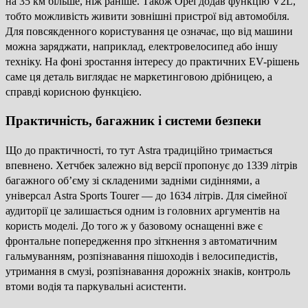
на 35 км більше, ніж раніше. Також Opel додав функцію V2L,
тобто можливість живити зовнішні пристрої від автомобіля.
Для повсякденного користування це означає, що від машини
можна заряджати, наприклад, електровелосипед або іншу
техніку. На фоні зростання інтересу до практичних EV-рішень
саме ця деталь виглядає не маркетинговою дрібницею, а
справді корисною функцією.
Практичність, багажник і системи безпеки
Що до практичності, то тут Astra традиційно тримається
впевнено. Хетчбек залежно від версії пропонує до 1339 літрів
багажного об’єму зі складеними задніми сидіннями, а
універсал Astra Sports Tourer — до 1634 літрів. Для сімейної
аудиторії це залишається одним із головних аргументів на
користь моделі. До того ж у базовому оснащенні вже є
фронтальне попередження про зіткнення з автоматичним
гальмуванням, розпізнавання пішоходів і велосипедистів,
утримання в смузі, розпізнавання дорожніх знаків, контроль
втоми водія та паркувальні асистенти.