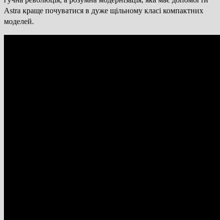
Astra краще почуватися в дуже щільному класі компактних
моделей.