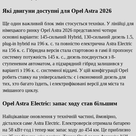
Які двигуни доступні для Opel Astra 2026
Ще один важливий блок змін стосується техніки. У лінійці для
німецького ринку Opel Astra 2026 представлені чотири
основні варіанти: 145-сильний Hybrid, 130-сильний дизель 1.5,
plug-in hybrid на 196 к. с. та повністю електрична Astra Electric
на 156 к. с. Гібридна версія стала стартовою в гамі й пропонує
системну потужність 145 к. с., дизель поєднується з 8-
ступеневим автоматом, а підзарядний гібрид залишився у
варіанті з 196 к. с. системної віддачі. У цій конфігурації Opel
робить ставку на універсальність: є і економний дизель для
тих, хто багато їздить, і електрифіковані версії для міста та
змішаного циклу.
Opel Astra Electric: запас ходу став більшим
Найцікавіше оновлення у технічній частині, ймовірно,
дісталося саме Astra Electric. Електроверсія отримала батарею
на 58 кВт·год і тепер має запас ходу до 454 км. Це приблизно