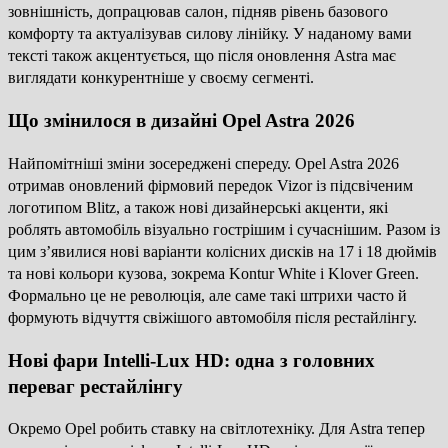
зовнішність, допрацював салон, підняв рівень базового
комфорту та актуалізував силову лінійку. У наданому вами
тексті також акцентується, що після оновлення Astra має
виглядати конкурентніше у своєму сегменті.
Що змінилося в дизайні Opel Astra 2026
Найпомітніші зміни зосереджені спереду. Opel Astra 2026
отримав оновлений фірмовий передок Vizor із підсвіченим
логотипом Blitz, а також нові дизайнерські акценти, які
роблять автомобіль візуально гострішим і сучаснішим. Разом із
цим з’явилися нові варіанти колісних дисків на 17 і 18 дюймів
та нові кольори кузова, зокрема Kontur White і Klover Green.
Формально це не революція, але саме такі штрихи часто й
формують відчуття свіжішого автомобіля після рестайлінгу.
Нові фари Intelli-Lux HD: одна з головних
переваг рестайлінгу
Окремо Opel робить ставку на світлотехніку. Для Astra тепер