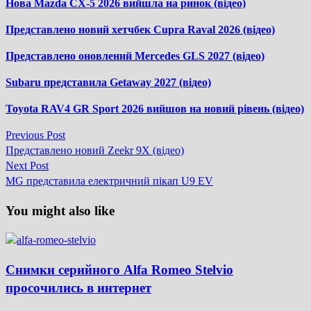
Нова Mazda CX-5 2026 вийшла на ринок (відео)
Представлено новий хетчбек Cupra Raval 2026 (відео)
Представлено оновлений Mercedes GLS 2027 (відео)
Subaru представила Getaway 2027 (відео)
Toyota RAV4 GR Sport 2026 вийшов на новий рівень (відео)
Previous
Previous Post
Навігація
post:
Представлено новий Zeekr 9X (відео)
записів
Next
Next Post
post:
MG представила електричний пікап U9 EV
You might also like
Снимки серийного Alfa Romeo Stelvio
просочились в интернет