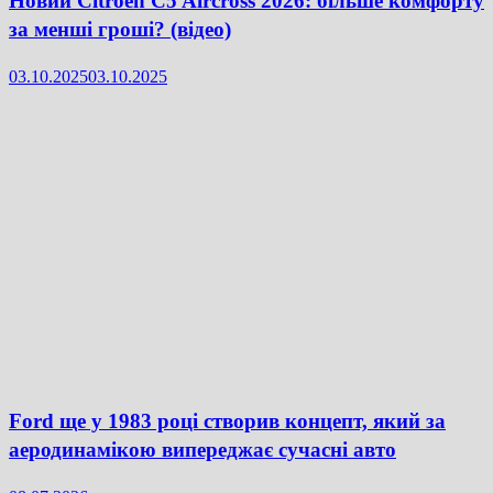
Новий Citroën C5 Aircross 2026: більше комфорту
за менші гроші? (відео)
03.10.2025
03.10.2025
Ford ще у 1983 році створив концепт, який за
аеродинамікою випереджає сучасні авто