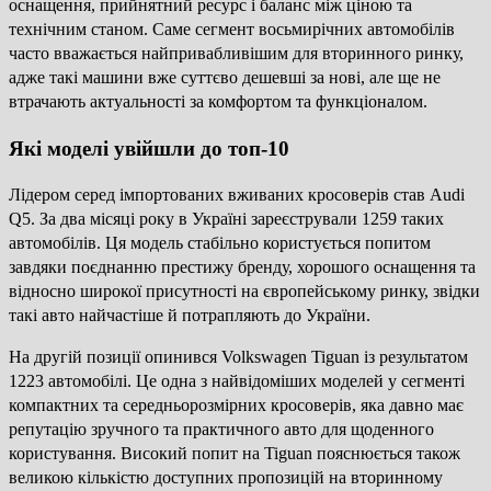
оснащення, прийнятний ресурс і баланс між ціною та
технічним станом. Саме сегмент восьмирічних автомобілів
часто вважається найпривабливішим для вторинного ринку,
адже такі машини вже суттєво дешевші за нові, але ще не
втрачають актуальності за комфортом та функціоналом.
Які моделі увійшли до топ-10
Лідером серед імпортованих вживаних кросоверів став Audi
Q5. За два місяці року в Україні зареєстрували 1259 таких
автомобілів. Ця модель стабільно користується попитом
завдяки поєднанню престижу бренду, хорошого оснащення та
відносно широкої присутності на європейському ринку, звідки
такі авто найчастіше й потрапляють до України.
На другій позиції опинився Volkswagen Tiguan із результатом
1223 автомобілі. Це одна з найвідоміших моделей у сегменті
компактних та середньорозмірних кросоверів, яка давно має
репутацію зручного та практичного авто для щоденного
користування. Високий попит на Tiguan пояснюється також
великою кількістю доступних пропозицій на вторинному