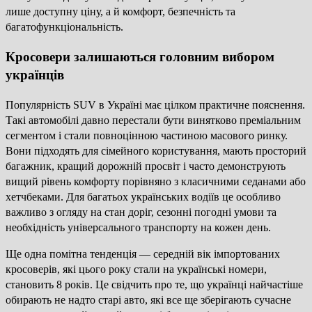
лише доступну ціну, а й комфорт, безпечність та
багатофункціональність.
Кросовери залишаються головним вибором
українців
Популярність SUV в Україні має цілком практичне пояснення.
Такі автомобілі давно перестали бути винятково преміальним
сегментом і стали повноцінною частиною масового ринку.
Вони підходять для сімейного користування, мають просторий
багажник, кращий дорожній просвіт і часто демонструють
вищий рівень комфорту порівняно з класичними седанами або
хетчбеками. Для багатьох українських водіїв це особливо
важливо з огляду на стан доріг, сезонні погодні умови та
необхідність універсального транспорту на кожен день.
Ще одна помітна тенденція — середній вік імпортованих
кросоверів, які цього року стали на українські номери,
становить 8 років. Це свідчить про те, що українці найчастіше
обирають не надто старі авто, які все ще зберігають сучасне