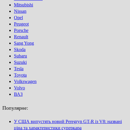
Mitsubishi
Nissan
Opel
Peugeot
Porsсhe
Renault
Sang Yong
Skoda
Subaru
Suzuki
Tesla
Toyota
Volkswagen
Volvo
ВАЗ
Популярне:
У США випустять новий Peregryn GT-R із V8: названі
ціна та характеристики суперкара