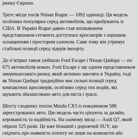
ринку Європи.
Третє місце посів Nissan Rogue — 1092 одиниці. Ця модель
особливо популярна серед автомобілів, що прибувають із
США. В Україні Rogue давно став впізнаваним
представником сегмента доступних кросоверів з хорошим
оснащенням і просторим салоном. Саме тому він утримує
стабільні позиції серед лідерів імпорту.
До п’ятірки також увійшли Ford Escape і Nissan Qashqai — по
675 автомобілів кожен. Ford Escape є ще одним представником
американського ринку, який активно завозять в Україну, тоді
як Nissan Qashqai традиційно має сильні позиції серед
компактних кросоверів, особливо серед тих водіїв, які
шукають збалансоване авто для міста і траси.
Шосту сходинку посіла Mazda CX5 із показником 588
зареєстрованих авто. Цю модель часто цінують за дизайн,
керованість та надійність. На сьомому місці — Audi Q7, який
обрали 525 разів. Це вже більший і дорожчий SUV, що
свідчить про наявність попиту не лише на компактні або