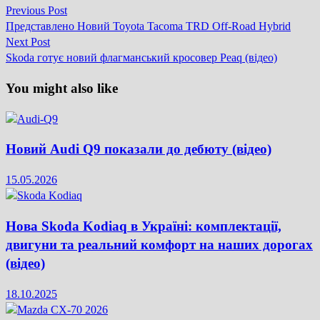
Previous
Previous Post
Навігація
post:
Представлено Новий Toyota Tacoma TRD Off-Road Hybrid
записів
Next
Next Post
post:
Skoda готує новий флагманський кросовер Peaq (відео)
You might also like
Новий Audi Q9 показали до дебюту (відео)
15.05.2026
Нова Skoda Kodiaq в Україні: комплектації,
двигуни та реальний комфорт на наших дорогах
(відео)
18.10.2025