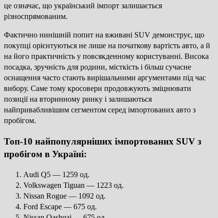
це означає, що український імпорт залишається
різноспрямованим.
Фактично нинішній попит на вживані SUV демонструє, що
покупці орієнтуються не лише на початкову вартість авто, а й
на його практичність у повсякденному користуванні. Висока
посадка, зручність для родини, місткість і більш сучасне
оснащення часто стають вирішальними аргументами під час
вибору. Саме тому кросовери продовжують зміцнювати
позиції на вторинному ринку і залишаються
найпривабливішим сегментом серед імпортованих авто з
пробігом.
Топ-10 найпопулярніших імпортованих SUV з
пробігом в Україні:
Audi Q5 — 1259 од.
Volkswagen Tiguan — 1223 од.
Nissan Rogue — 1092 од.
Ford Escape — 675 од.
Nissan Qashqai — 675 од.