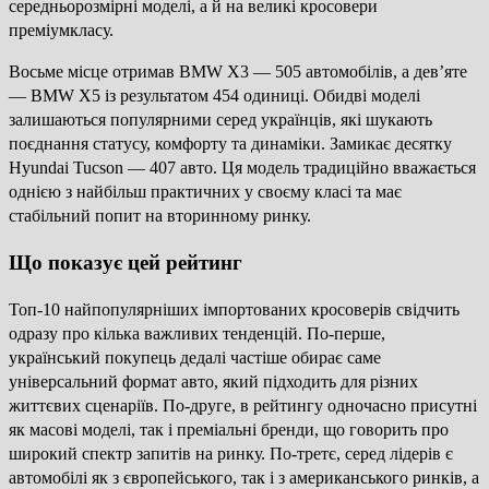
середньорозмірні моделі, а й на великі кросовери
преміумкласу.
Восьме місце отримав BMW X3 — 505 автомобілів, а дев’яте
— BMW X5 із результатом 454 одиниці. Обидві моделі
залишаються популярними серед українців, які шукають
поєднання статусу, комфорту та динаміки. Замикає десятку
Hyundai Tucson — 407 авто. Ця модель традиційно вважається
однією з найбільш практичних у своєму класі та має
стабільний попит на вторинному ринку.
Що показує цей рейтинг
Топ-10 найпопулярніших імпортованих кросоверів свідчить
одразу про кілька важливих тенденцій. По-перше,
український покупець дедалі частіше обирає саме
універсальний формат авто, який підходить для різних
життєвих сценаріїв. По-друге, в рейтингу одночасно присутні
як масові моделі, так і преміальні бренди, що говорить про
широкий спектр запитів на ринку. По-третє, серед лідерів є
автомобілі як з європейського, так і з американського ринків, а