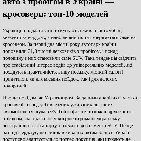
авто з пробігом в Україні —
кросовери: топ-10 моделей
Українці й надалі активно купують вживані автомобілі,
ввезені з-за кордону, а найбільший попит зберігається саме на
кросовери. За перші два місяці року автопарк країни
поповнили 31,8 тисячі легковиків з пробігом, і понад
половину з них становили саме SUV. Така тенденція свідчить
про стабільний інтерес водіїв до універсальних моделей, які
поєднують практичність, вищу посадку, місткий салон і
придатність як для міських поїздок, так і для далеких
подорожей.
Про це повідомляє Укравтопром. За даними аналітики, частка
кросоверів серед усіх ввезених уживаних легкових
автомобілів сягнула 53%. Тобто фактично кожне друге авто з
пробігом, яке цього року вперше отримало українську
реєстрацію після імпорту, належить до сегмента SUV. Це ще
раз підтверджує, що ринок вживаних автомобілів в Україні
поступово адаптується до потреб покупців, які шукають не