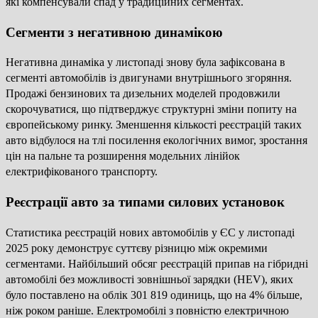
які компенсували спад у традиційних сегментах.
Сегменти з негативною динамікою
Негативна динаміка у листопаді знову була зафіксована в
сегменті автомобілів із двигунами внутрішнього згоряння.
Продажі бензинових та дизельних моделей продовжили
скорочуватися, що підтверджує структурні зміни попиту на
європейському ринку. Зменшення кількості реєстрацій таких
авто відбулося на тлі посилення екологічних вимог, зростання
цін на пальне та розширення модельних лінійок
електрифікованого транспорту.
Реєстрації авто за типами силових установок
Статистика реєстрацій нових автомобілів у ЄС у листопаді
2025 року демонструє суттєву різницю між окремими
сегментами. Найбільший обсяг реєстрацій припав на гібридні
автомобілі без можливості зовнішньої зарядки (HEV), яких
було поставлено на облік 301 819 одиниць, що на 4% більше,
ніж роком раніше. Електромобілі з повністю електричною