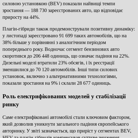
силовою установкою (BEV) показали найвищі темпи
зростання — 188 730 зареєстрованих авто, що відповідає
приросту на 44%.
Плагін-гібриди також продемонстрували позитивну динаміку:
у листопаді зареєстровано 91 699 таких автомобілів, що на
38% більше у порівнянні з аналогічним періодом
попереднього року. Водночас сегмент бензинових авто
скоротився до 206 448 одиниць, що означає падіння на 22%.
Дизельні моделі втратили 23% обсягів, і їх реєстрації
зменшилися до 70 120 автомобілів. Інші типи силових
установок, включно з альтернативними технологіями,
показали зростання на 9% і склали 28 677 одиниць.
Роль електрифікованих моделей у стабілізації
ринку
Саме електрифіковані автомобілі стали ключовим фактором,
який дозволив уникнути загального падіння європейського
авторинку. У звіті зазначається, що приріст у сегментах BEV,
HEV та плагін-гібридів компенсував суттєве зниження