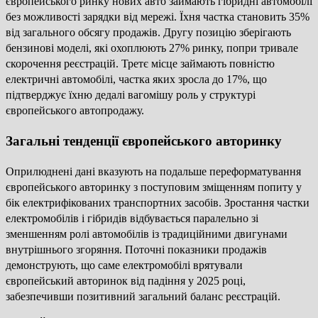
європейського ринку нових авто займають гібридні автомобілі
без можливості зарядки від мережі. Їхня частка становить 35%
від загального обсягу продажів. Другу позицію зберігають
бензинові моделі, які охоплюють 27% ринку, попри тривале
скорочення реєстрацій. Третє місце займають повністю
електричні автомобілі, частка яких зросла до 17%, що
підтверджує їхню дедалі вагомішу роль у структурі
європейського автопродажу.
Загальні тенденції європейського авторинку
Оприлюднені дані вказують на подальше переформатування
європейського авторинку з поступовим зміщенням попиту у
бік електрифікованих транспортних засобів. Зростання частки
електромобілів і гібридів відбувається паралельно зі
зменшенням ролі автомобілів із традиційними двигунами
внутрішнього згоряння. Поточні показники продажів
демонструють, що саме електромобілі врятували
європейський авторинок від падіння у 2025 році,
забезпечивши позитивний загальний баланс реєстрацій.