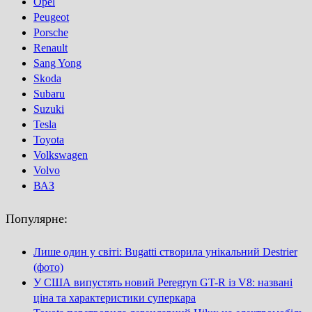
Opel
Peugeot
Porsсhe
Renault
Sang Yong
Skoda
Subaru
Suzuki
Tesla
Toyota
Volkswagen
Volvo
ВАЗ
Популярне:
Лише один у світі: Bugatti створила унікальний Destrier
(фото)
У США випустять новий Peregryn GT-R із V8: названі
ціна та характеристики суперкара