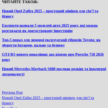
ЧИТАЙТЕ ТАКОЖ:
Новий Opel Zafira 2025 – просторий мінівен для сім’ї та
бізнесу
Експерти назвали 5 моделей авто 2025 року, які можна
розглядати як довгострокову інвестицію
Топ-5 порад для зимової експлуатації гібридів Toyota: як
зберегти батарею, пальне та безпеку
GT4 RS нового покоління: що відомо про Porsche 718 2026
року
Новий Mercedes-Maybach S680 поєднав розкіш та інженерні
досконалості
Previous
Previous Post
Навігація
post:
Новий Opel Zafira 2025 – просторий мінівен для сім’ї та
записів
бізнесу