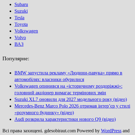
Subaru
Suzuki
Tesla
Toyota
Volkswagen
Volvo
ВАЗ
Популярне:
BMW запустила рекламу «Людини-павука» прямо в
автомобілях: власники обурилися
Volkswagen опинився на «історичному роздоріжжі»:
головний акціонер вимагає термінових змін
Suzuki XL7 оновили для 2027 модельного року (відео)
Mercedes-Benz Marco Polo 2026 отримав інтер’єр у стилі
«розумного будинку» (відео)
Audi розкрила характеристики нового Q9 (відео)
Всі права захищені. gdesobiraut.com Powered by
WordPress
and