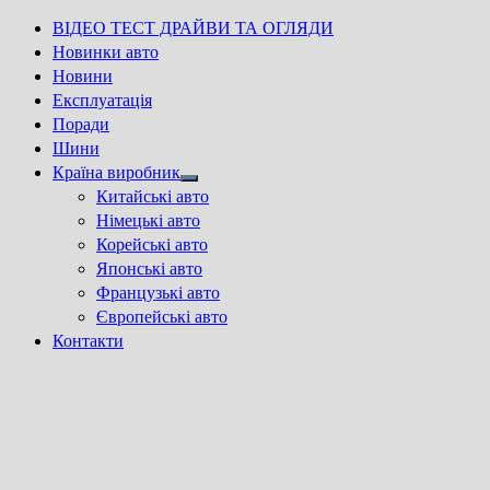
ВІДЕО ТЕСТ ДРАЙВИ ТА ОГЛЯДИ
Новинки авто
Новини
Експлуатація
Поради
Шини
Країна виробник
Show
Китайські авто
sub
Німецькі авто
menu
Корейські авто
Японські авто
Французькі авто
Європейські авто
Контакти