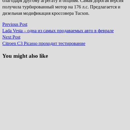
благодаря другому агрегату и опциям. Самая дорогая версия
получила турбированный мотор на 176 л.с. Предлагается и
дизельная модификация кроссовера Tucson.
Previous
Previous Post
Навігація
post:
Lada Vesta – одна из самых продаваемых авто в феврале
записів
Next
Next Post
post:
Citroen C3 Picasso проходит тестирование
You might also like