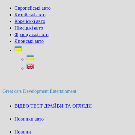
Skip
Європейські авто
to
Китайські авто
content
Корейські авто
Німецькі авто
Французькі авто
Японські авто
Great cars Development Entertainment
ВІДЕО ТЕСТ ДРАЙВИ ТА ОГЛЯДИ
Новинки авто
Новини