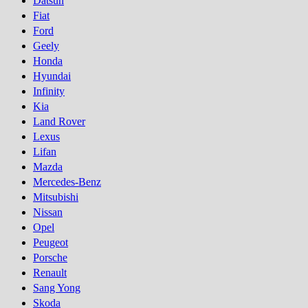
Datsun
Fiat
Ford
Geely
Honda
Hyundai
Infinity
Kia
Land Rover
Lexus
Lifan
Mazda
Mercedes-Benz
Mitsubishi
Nissan
Opel
Peugeot
Porsсhe
Renault
Sang Yong
Skoda