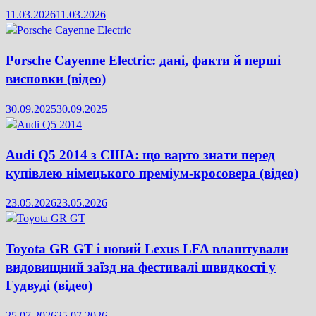
11.03.2026
11.03.2026
Porsche Cayenne Electric: дані, факти й перші
висновки (відео)
30.09.2025
30.09.2025
Audi Q5 2014 з США: що варто знати перед
купівлею німецького преміум-кросовера (відео)
23.05.2026
23.05.2026
Toyota GR GT і новий Lexus LFA влаштували
видовищний заїзд на фестивалі швидкості у
Гудвуді (відео)
25.07.2026
25.07.2026