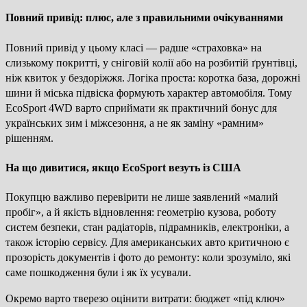
Повний привід: плюс, але з правильними очікуваннями
Повний привід у цьому класі — радше «страховка» на
слизькому покритті, у сніговій колії або на розбитій ґрунтівці,
ніж квиток у бездоріжжя. Логіка проста: коротка база, дорожні
шини й міська підвіска формують характер автомобіля. Тому
EcoSport 4WD варто сприймати як практичний бонус для
українських зим і міжсезоння, а не як заміну «рамним»
рішенням.
На що дивитися, якщо EcoSport везуть із США
Покупцю важливо перевірити не лише заявлений «малий
пробіг», а й якість відновлення: геометрію кузова, роботу
систем безпеки, стан радіаторів, підрамників, електроніки, а
також історію сервісу. Для американських авто критичною є
прозорість документів і фото до ремонту: коли зрозуміло, які
саме пошкодження були і як їх усували.
Окремо варто тверезо оцінити витрати: бюджет «під ключ»