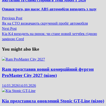
Які сильні та слабкі сторони в Tesla Model Y 2026
Ознаки того, що насос ABS автомобіля виходить з ладу
Previous
Previous Post
Навігація
post:
Як на СТО визначають скручений пробіг автомобіля
записів
Next
Next Post
post:
Kia K4 виходить на ринок: чи стане новий хетчбек гідною
заміною Ceed
You might also like
Ram представив новий комерційний фургон
ProMaster City 2027 (відео)
14.03.2026
14.03.2026
Kia представила оновлений Stonic GT-Line (відео)