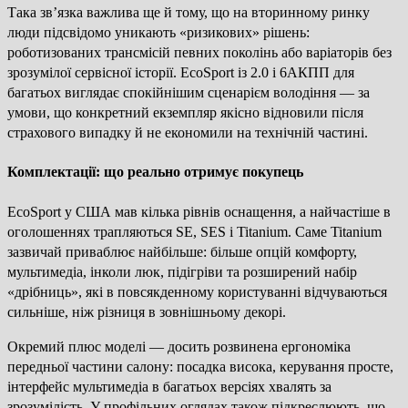
Така зв’язка важлива ще й тому, що на вторинному ринку
люди підсвідомо уникають «ризикових» рішень:
роботизованих трансмісій певних поколінь або варіаторів без
зрозумілої сервісної історії. EcoSport із 2.0 і 6АКПП для
багатьох виглядає спокійнішим сценарієм володіння — за
умови, що конкретний екземпляр якісно відновили після
страхового випадку й не економили на технічній частині.
Комплектації: що реально отримує покупець
EcoSport у США мав кілька рівнів оснащення, а найчастіше в
оголошеннях трапляються SE, SES і Titanium. Саме Titanium
зазвичай приваблює найбільше: більше опцій комфорту,
мультимедіа, інколи люк, підігріви та розширений набір
«дрібниць», які в повсякденному користуванні відчуваються
сильніше, ніж різниця в зовнішньому декорі.
Окремий плюс моделі — досить розвинена ергономіка
передньої частини салону: посадка висока, керування просте,
інтерфейс мультимедіа в багатьох версіях хвалять за
зрозумілість. У профільних оглядах також підкреслюють, що