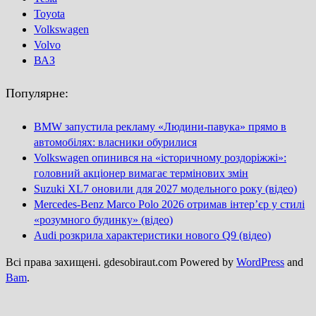
Toyota
Volkswagen
Volvo
ВАЗ
Популярне:
BMW запустила рекламу «Людини-павука» прямо в
автомобілях: власники обурилися
Volkswagen опинився на «історичному роздоріжжі»:
головний акціонер вимагає термінових змін
Suzuki XL7 оновили для 2027 модельного року (відео)
Mercedes-Benz Marco Polo 2026 отримав інтер’єр у стилі
«розумного будинку» (відео)
Audi розкрила характеристики нового Q9 (відео)
Всі права захищені. gdesobiraut.com Powered by
WordPress
and
Bam
.