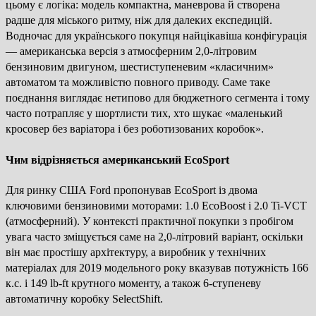
цьому є логіка: модель компактна, маневрова й створена
радше для міського ритму, ніж для далеких експедицій.
Водночас для українського покупця найцікавіша конфігурація
— американська версія з атмосферним 2,0-літровим
бензиновим двигуном, шестиступеневим «класичним»
автоматом та можливістю повного приводу. Саме таке
поєднання виглядає нетипово для бюджетного сегмента і тому
часто потрапляє у шортлисти тих, хто шукає «маленький
кросовер без варіатора і без роботизованих коробок».
Чим відрізняється американський EcoSport
Для ринку США Ford пропонував EcoSport із двома
ключовими бензиновими моторами: 1.0 EcoBoost і 2.0 Ti-VCT
(атмосферний). У контексті практичної покупки з пробігом
увага часто зміщується саме на 2,0-літровий варіант, оскільки
він має простішу архітектуру, а виробник у технічних
матеріалах для 2019 модельного року вказував потужність 166
к.с. і 149 lb-ft крутного моменту, а також 6-ступеневу
автоматичну коробку SelectShift.