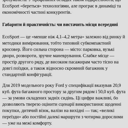
EcoSport «береться» технологіями, але програє в динаміці та
економічності частині конкурентів.
Габарити й практичність: чи вистачить місця всередині
EcoSport — це «менше ніж 4,1–4,2 метра» залежно від ринку й
методики вимірювання, тобто типовий субкомпактний
кросовер. Його сильна сторона — місто: парковка, вузькі
двори, розвороти, зручне маневрування. Слабке місце —
простір другого ряду, де високим пасажирам часто тісно на
довгі поїздки, а також відносно скромний багажник у
стандартній конфігурації.
Для 2019 модельного року Ford у специфікації вказував 20,9
куб. фута багажного простору за другим рядом і 50,0 куб. фута
— за умови складених задніх сидінь. Ці цифри важливі, бо
дозволяють тверезо оцінити сценарії використання: щоденні
покупки, дитячий візок, валізи на вихідні — так; «великі
переїзди» або постійні далекі маршрути з чотирма дорослими
— уже на межі комфорту.