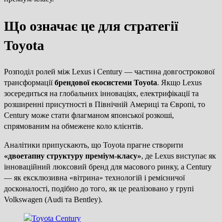
Що означає це для стратегії
Toyota
Розподіл ролей між Lexus і Century — частина довгострокової
трансформації
брендової екосистеми Toyota
. Якщо Lexus
зосередиться на глобальних інноваціях, електрифікації та
розширенні присутності в Північній Америці та Європі, то
Century може стати флагманом японської розкоші,
спрямованим на обмежене коло клієнтів.
Аналітики припускають, що Toyota прагне створити
«двоетапну структуру преміум-класу»
, де Lexus виступає як
інноваційний люксовий бренд для масового ринку, а Century
— як ексклюзивна «вітрина» технологій і ремісничої
досконалості, подібно до того, як це реалізовано у групі
Volkswagen (Audi та Bentley).