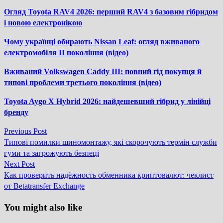
Огляд Toyota RAV4 2026: перший RAV4 з базовим гібридом
і новою електронікою
Чому українці обирають Nissan Leaf: огляд вживаного
електромобіля II покоління (відео)
Вживаний Volkswagen Caddy III: повний гід покупця й
типові проблеми третього покоління (відео)
Toyota Aygo X Hybrid 2026: найдешевший гібрид у лінійці
бренду
Previous
Previous Post
Навігація
post:
Типові помилки шиномонтажу, які скорочують термін служби
записів
гуми та загрожують безпеці
Next
Next Post
post:
Как проверить надёжность обменника криптовалют: чеклист
от Betatransfer Exchange
You might also like