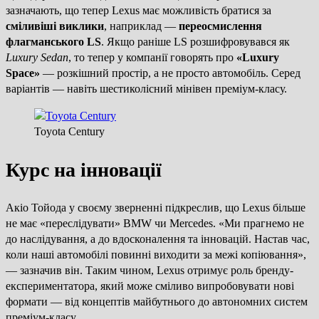
зазначають, що тепер Lexus має можливість братися за
сміливіші виклики
, наприклад —
переосмислення
флагманського LS
. Якщо раніше LS розшифровувався як
Luxury Sedan
, то тепер у компанії говорять про
«Luxury
Space»
— розкішний простір, а не просто автомобіль. Серед
варіантів — навіть шестиколісний мінівен преміум-класу.
Toyota Century
Курс на інновації
Акіо Тойода у своєму зверненні підкреслив, що Lexus більше
не має «переслідувати» BMW чи Mercedes. «Ми прагнемо не
до наслідування, а до вдосконалення та інновацій. Настав час,
коли наші автомобілі повинні виходити за межі копіювання»,
— зазначив він. Таким чином, Lexus отримує роль бренду-
експериментатора, який може сміливо випробовувати нові
формати — від концептів майбутнього до автономних систем
преміум-класу.