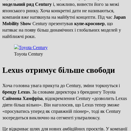
модельний ряд Century
і, можливо, вивести його за межі
японського ринку. Хоча конкретні дати не називаються,
компанія вже натякнула на майбутні концепти. Під час
Japan
Mobility Show
Century презентував
купе-кросовер
, що
натякає на появу більш динамічних і глобальних моделей у
найближчі роки.
Toyota Century
Lexus отримує більше свободи
Хоча головна увага прикута до Century, зміни торкнуться і
бренду Lexus
. За словами директора з брендингу Toyota
Саймона Хамфріза
, відокремлення Century «дозволить Lexus
діяти більш вільно». Він наголосив, що Lexus тепер зможе
«просуватись уперед як справжній піонер», тоді як Century
зосередиться виключно на сегменті ультралюксу.
Це відкриває шлях для нових амбіційних проєктів. У компанії