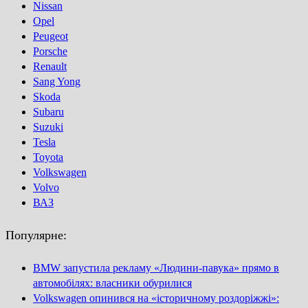
Nissan
Opel
Peugeot
Porsсhe
Renault
Sang Yong
Skoda
Subaru
Suzuki
Tesla
Toyota
Volkswagen
Volvo
ВАЗ
Популярне:
BMW запустила рекламу «Людини-павука» прямо в
автомобілях: власники обурилися
Volkswagen опинився на «історичному роздоріжжі»: