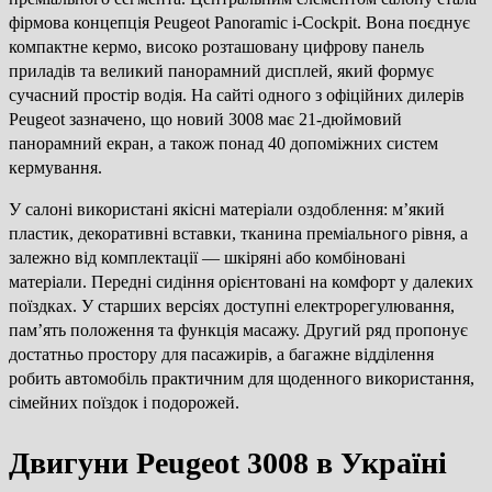
фірмова концепція Peugeot Panoramic i-Cockpit. Вона поєднує
компактне кермо, високо розташовану цифрову панель
приладів та великий панорамний дисплей, який формує
сучасний простір водія. На сайті одного з офіційних дилерів
Peugeot зазначено, що новий 3008 має 21-дюймовий
панорамний екран, а також понад 40 допоміжних систем
кермування.
У салоні використані якісні матеріали оздоблення: м’який
пластик, декоративні вставки, тканина преміального рівня, а
залежно від комплектації — шкіряні або комбіновані
матеріали. Передні сидіння орієнтовані на комфорт у далеких
поїздках. У старших версіях доступні електрорегулювання,
пам’ять положення та функція масажу. Другий ряд пропонує
достатньо простору для пасажирів, а багажне відділення
робить автомобіль практичним для щоденного використання,
сімейних поїздок і подорожей.
Двигуни Peugeot 3008 в Україні