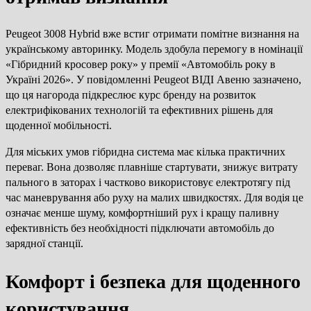
Peugeot 3008 Hybrid вже встиг отримати помітне визнання на
українському авторинку. Модель здобула перемогу в номінації
«Гібридний кросовер року» у премії «Автомобіль року в
Україні 2026». У повідомленні Peugeot ВІДІ Авеню зазначено,
що ця нагорода підкреслює курс бренду на розвиток
електрифікованих технологій та ефективних рішень для
щоденної мобільності.
Для міських умов гібридна система має кілька практичних
переваг. Вона дозволяє плавніше стартувати, знижує витрату
пального в заторах і частково використовує електротягу під
час маневрування або руху на малих швидкостях. Для водія це
означає менше шуму, комфортніший рух і кращу паливну
ефективність без необхідності підключати автомобіль до
зарядної станції.
Комфорт і безпека для щоденного
користування