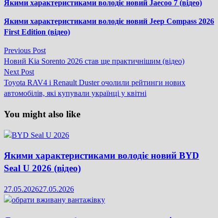
Якими характеристиками володіє новий Jaecoo 7 (відео)
Якими характеристиками володіє новий Jeep Compass 2026
First Edition (відео)
Previous
Previous Post
Навігація
post:
Новий Kia Sorento 2026 став ще практичнішим (відео)
записів
Next
Next Post
post:
Toyota RAV4 і Renault Duster очолили рейтинги нових
автомобілів, які купували українці у квітні
You might also like
Якими характеристиками володіє новий BYD
Seal U 2026 (відео)
27.05.2026
27.05.2026