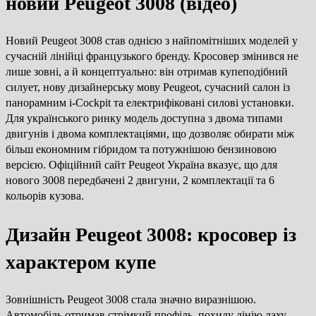
новий Peugeot 3008 (відео)
Новий Peugeot 3008 став однією з найпомітніших моделей у
сучасній лінійці французького бренду. Кросовер змінився не
лише зовні, а й концептуально: він отримав купеподібний
силует, нову дизайнерську мову Peugeot, сучасний салон із
панорамним i-Cockpit та електрифіковані силові установки.
Для українського ринку модель доступна з двома типами
двигунів і двома комплектаціями, що дозволяє обирати між
більш економним гібридом та потужнішою бензиновою
версією. Офіційний сайт Peugeot Україна вказує, що для
нового 3008 передбачені 2 двигуни, 2 комплектації та 6
кольорів кузова.
Дизайн Peugeot 3008: кросовер із
характером купе
Зовнішність Peugeot 3008 стала значно виразнішою.
Автомобіль отримав стрімкий профіль, похилу лінію даху,