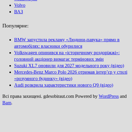
Volvo
ВАЗ
Популярне:
BMW запустила рекламу «Людини-павука» прямо в
автомобілях: власники обурилися
Volkswagen опинився на «історичному роздоріжжі»:
головний акціонер вимагає термінових змін
Suzuki XL7 оновили для 2027 модельного року (відео)
Mercedes-Benz Marco Polo 2026 отримав інтер’єр у стилі
«розумного будинку» (відео)
Audi розкрила характеристики нового Q9 (відео)
Всі права захищені. gdesobiraut.com Powered by
WordPress
and
Bam
.