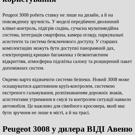
Peugeot 3008 робить ставку не лише на дизайн, а й на
повсякденну зручність. У моделі передбачені двозонний
клімат-контроль, підігрів сидінь, сучасна мультимедійна
система, інтеграція смартфона, камера огляду, паркувальні
асистенти та система безключового доступу. У старших
комплектаціях можуть бути доступні панорамний дах,
електропривід кришки багажника з безконтактним
відкриттям, атмосферна підсвітка салону та розширений пакет
допоміжних систем.
Окремо варто відзначити системи безпеки. Новий 3008 може
оснащуватися адаптивним круїз-контролем, системою
екстреного гальмування, розпізнаванням дорожніх знаків,
асистентами утримання в смузі та контролем ситуації навколо
автомобіля. Це важливо для сімейного кросовера, який має
бути зручним не лише в місті, а й на трасі.
Peugeot 3008 у дилера ВІДІ Авеню