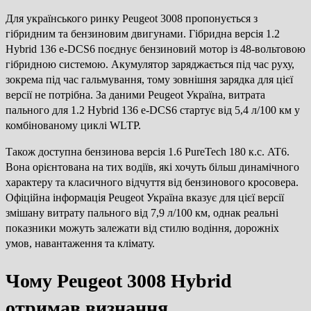
Для українського ринку Peugeot 3008 пропонується з
гібридним та бензиновим двигунами. Гібридна версія 1.2
Hybrid 136 e-DCS6 поєднує бензиновий мотор із 48-вольтовою
гібридною системою. Акумулятор заряджається під час руху,
зокрема під час гальмування, тому зовнішня зарядка для цієї
версії не потрібна. За даними Peugeot Україна, витрата
пального для 1.2 Hybrid 136 e-DCS6 стартує від 5,4 л/100 км у
комбінованому циклі WLTP.
Також доступна бензинова версія 1.6 PureTech 180 к.с. AT6.
Вона орієнтована на тих водіїв, які хочуть більш динамічного
характеру та класичного відчуття від бензинового кросовера.
Офіційна інформація Peugeot Україна вказує для цієї версії
змішану витрату пального від 7,9 л/100 км, однак реальні
показники можуть залежати від стилю водіння, дорожніх
умов, навантаження та клімату.
Чому Peugeot 3008 Hybrid
отримав визнання