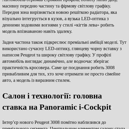
масивну передню частину та фірмову світлову графіку.
Передня зона вирізняється новою решіткою радіатора, яка
візуально інтегрується в кузов, а вузька LED-оптика з
денними ходовими вогнями у стилі «кігтів лева» робить
модель впізнаваною навіть здалеку.
Задня частина також підкреслює преміальні амбіції моделі. Тут
використано сучасну LED-оптику, глянцеву чорну вставку з
написом Peugeot та широку світлову графіку. У профілі
автомобіль виглядає динамічно, але водночас зберігає
практичність кросовера. Саме це поєднання робить 3008
привабливим для тих, хто хоче отримати не просто сімейне
авто, а модель із виразним стилем.
Салон і технології: головна
ставка на Panoramic i-Cockpit
Інтер’єр нового Peugeot 3008 помітно наблизився до
преміального сегмента. Центральним елементом салону стала