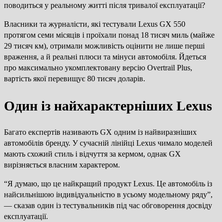
поводиться у реальному житті після тривалої експлуатації?
Власники та журналісти, які тестували Lexus GX 550
протягом семи місяців і проїхали понад 18 тисяч миль (майже
29 тисяч км), отримали можливість оцінити не лише перші
враження, а й реальні плюси та мінуси автомобіля. Йдеться
про максимально укомплектовану версію Overtrail Plus,
вартість якої перевищує 80 тисяч доларів.
Один із найхарактерніших Lexus
Багато експертів називають GX одним із найвиразніших
автомобілів бренду. У сучасній лінійці Lexus чимало моделей
мають схожий стиль і відчуття за кермом, однак GX
вирізняється власним характером.
“Я думаю, що це найкращий продукт Lexus. Це автомобіль із
найсильнішою індивідуальністю в усьому модельному ряду”,
— сказав один із тестувальників під час обговорення досвіду
експлуатації.