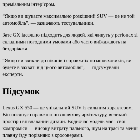
преміальним інтер’єром.
“Якщо ви шукаєте максимально розкішний SUV — це не той
автомобіль”, — зазначають тестувальники.
Зате GX ідеально підходить для людей, які живуть у регіонах зі
складними погодними умовами або часто виїжджають на
бездоріжжя.
“Якщо ви звикли до пікапів і справжніх позашляховиків, ви
будете в захваті від цього автомобіля”, — підсумували
експерти.
Підсумок
Lexus GX 550 — це унікальний SUV із сильним характером.
Він поєднує справжню позашляхову архітектуру, великий
простір і впізнаваний дизайн. Водночас модель має і свої
компроміси — високу витрату пального, шум на трасі та менш
плавну їзду порівняно з кросоверами.