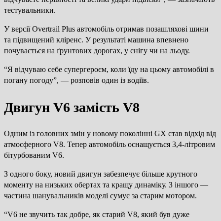
тестувальники.
У версії Overtrail Plus автомобіль отримав позашляхові шини
та підвищений кліренс. У результаті машина впевнено
почувається на ґрунтових дорогах, у снігу чи на льоду.
“Я відчуваю себе супергероєм, коли їду на цьому автомобілі в
погану погоду”, — розповів один із водіїв.
Двигун V6 замість V8
Одним із головних змін у новому поколінні GX став відхід від
атмосферного V8. Тепер автомобіль оснащується 3,4-літровим
бітурбованим V6.
З одного боку, новий двигун забезпечує більше крутного
моменту на низьких обертах та кращу динаміку. З іншого —
частина шанувальників моделі сумує за старим мотором.
“V6 не звучить так добре, як старий V8, який був дуже