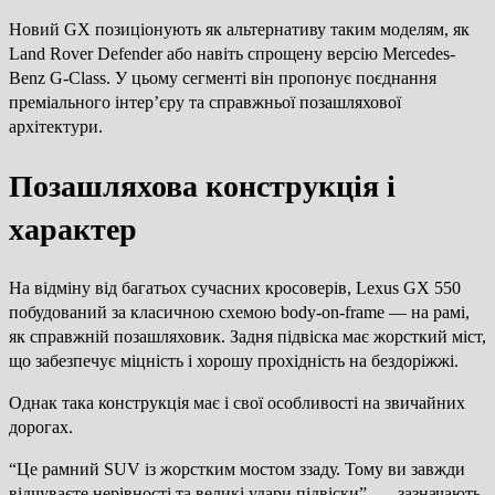
Новий GX позиціонують як альтернативу таким моделям, як
Land Rover Defender або навіть спрощену версію Mercedes-
Benz G-Class. У цьому сегменті він пропонує поєднання
преміального інтер’єру та справжньої позашляхової
архітектури.
Позашляхова конструкція і
характер
На відміну від багатьох сучасних кросоверів, Lexus GX 550
побудований за класичною схемою body-on-frame — на рамі,
як справжній позашляховик. Задня підвіска має жорсткий міст,
що забезпечує міцність і хорошу прохідність на бездоріжжі.
Однак така конструкція має і свої особливості на звичайних
дорогах.
“Це рамний SUV із жорстким мостом ззаду. Тому ви завжди
відчуваєте нерівності та великі удари підвіски”, — зазначають