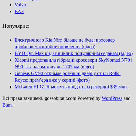
Volvo
ВАЗ
Популярне:
Електричного Kia Niro більше не буде: кросовер
пройшов масштабне оновлення (відео)
BYD Qin Max кидає виклик популярним седанам (відео)
Xiaomi представила гібридні кросовери SkyNomad N70 і
N90 із запасом ходу до 1705 км (відео)
Genesis GV90 отримає розкішні двері у стилі Rolls-
Royce: прем’єра вже у серпні (фото)
McLaren F1 GTR можуть продати за рекордні $35 млн
Всі права захищені. gdesobiraut.com Powered by
WordPress
and
Bam
.