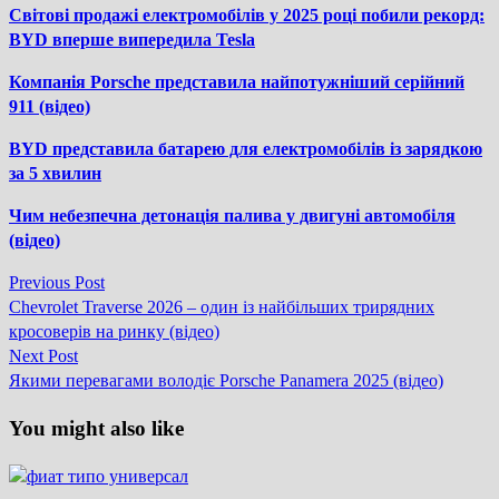
Світові продажі електромобілів у 2025 році побили рекорд:
BYD вперше випередила Tesla
Компанія Porsche представила найпотужніший серійний
911 (відео)
BYD представила батарею для електромобілів із зарядкою
за 5 хвилин
Чим небезпечна детонація палива у двигуні автомобіля
(відео)
Previous
Previous Post
Навігація
post:
Chevrolet Traverse 2026 – один із найбільших трирядних
записів
кросоверів на ринку (відео)
Next
Next Post
post:
Якими перевагами володіє Porsche Panamera 2025 (відео)
You might also like