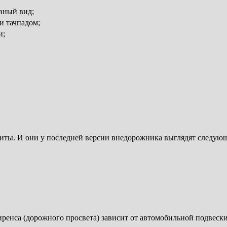
вный вид;
и тачпадом;
и;
риты. И они у последней версии внедорожника выглядят следую
иренса (дорожного просвета) зависит от автомобильной подвески