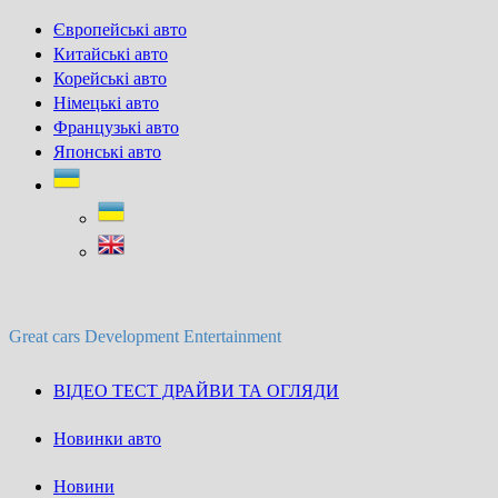
Skip
Європейські авто
to
Китайські авто
content
Корейські авто
Німецькі авто
Французькі авто
Японські авто
Great cars Development Entertainment
ВІДЕО ТЕСТ ДРАЙВИ ТА ОГЛЯДИ
Новинки авто
Новини