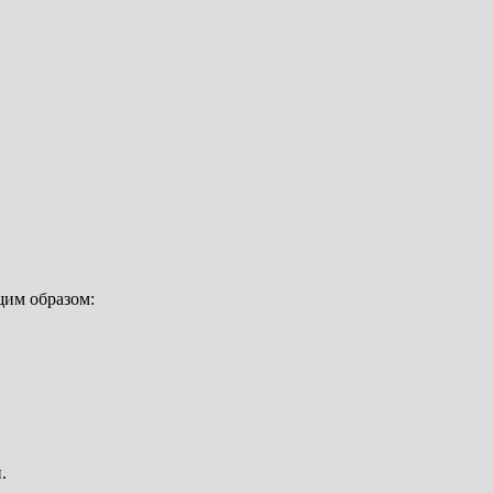
щим образом:
.