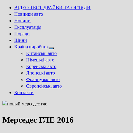
ВІДЕО ТЕСТ ДРАЙВИ ТА ОГЛЯДИ
Новинки авто
Новини
Експлуатація
Поради
Шини
Країна виробник
Show
Китайські авто
sub
Німецькі авто
menu
Корейські авто
Японські авто
Французькі авто
Європейські авто
Контакти
Мерседес ГЛЕ 2016