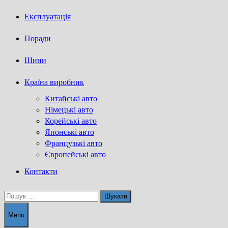
Експлуатація
Поради
Шини
Країна виробник
Китайські авто
Німецькі авто
Корейські авто
Японські авто
Французькі авто
Європейські авто
Контакти
Пошук:
Menu