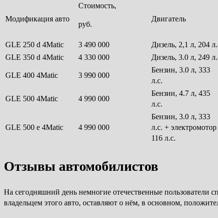
Стоимость,
Модификация авто
Двигатель
руб.
GLE 250 d 4Matic
3 490 000
Дизель, 2,1 л, 204 л.
GLE 350 d 4Matic
4 330 000
Дизель, 3.0 л, 249 л.
Бензин, 3.0 л, 333
GLE 400 4Matic
3 990 000
л.с.
Бензин, 4.7 л, 435
GLE 500 4Matic
4 990 000
л.с.
Бензин, 3.0 л, 333
GLE 500 e 4Matic
4 990 000
л.с. + электромотор
116 л.с.
Отзывы автомобилистов
На сегодняшний день немногие отечественные пользователи сп
владельцем этого авто, оставляют о нём, в основном, положит