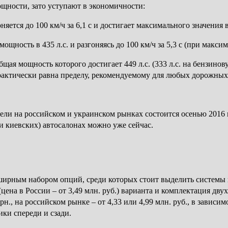
ощности, зато уступают в экономичности:
яется до 100 км/ч за 6,1 с и достигает максимального значения в 
ощность в 435 л.с. и разгоняясь до 100 км/ч за 5,3 с (при максим
я мощность которого достигает 449 л.с. (333 л.с. на бензиновую
практически равна пределу, рекомендуемому для любых дорожных 
ели на российском и украинском рынках состоится осенью 2016 
 и киевских) автосалонах можно уже сейчас.
ширным набором опций, среди которых стоит выделить системы 
цена в России – от 3,49 млн. руб.) варианта и комплектация дв
рн., на российском рынке – от 4,33 или 4,99 млн. руб., в зависи
ики спереди и сзади.