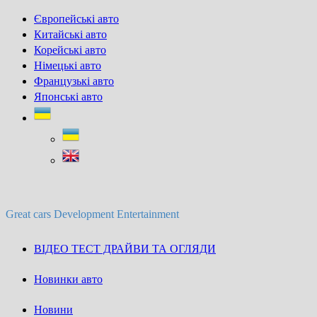
Skip
Європейські авто
to
Китайські авто
content
Корейські авто
Німецькі авто
Французькі авто
Японські авто
Great cars Development Entertainment
ВІДЕО ТЕСТ ДРАЙВИ ТА ОГЛЯДИ
Новинки авто
Новини