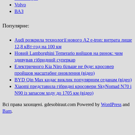
Volvo
ВАЗ
Популярне:
Audi розкрила технології нового A2 e-tron: витрата лише
12,8 кВт·год на 100 км
Новий Lamborghini Temerario вийшов на ринок: чим
здивував гібридний суперкар
Електричного Kia Niro більше не буде: кросовер
пройшов масштабне оновлення (відео)
BYD Qin Max кидає виклик популярним седанам (відео)
Xiaomi представила гібридні кросовери SkyNomad N70 і
N90 із запасом ходу до 1705 км (відео)
Всі права захищені. gdesobiraut.com Powered by
WordPress
and
Bam
.