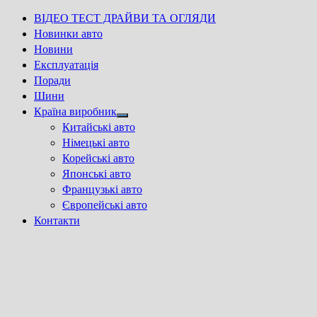
ВІДЕО ТЕСТ ДРАЙВИ ТА ОГЛЯДИ
Новинки авто
Новини
Експлуатація
Поради
Шини
Країна виробник
Show
Китайські авто
sub
Німецькі авто
menu
Корейські авто
Японські авто
Французькі авто
Європейські авто
Контакти