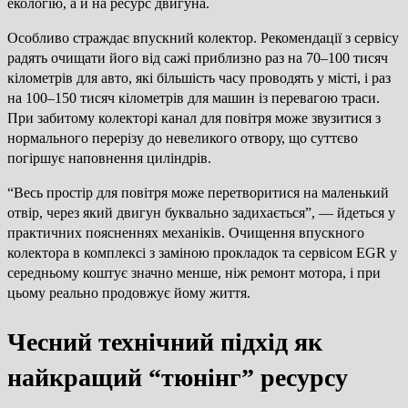
екологію, а й на ресурс двигуна.
Особливо страждає впускний колектор. Рекомендації з сервісу
радять очищати його від сажі приблизно раз на 70–100 тисяч
кілометрів для авто, які більшість часу проводять у місті, і раз
на 100–150 тисяч кілометрів для машин із перевагою траси.
При забитому колекторі канал для повітря може звузитися з
нормального перерізу до невеликого отвору, що суттєво
погіршує наповнення циліндрів.
“Весь простір для повітря може перетворитися на маленький
отвір, через який двигун буквально задихається”, — йдеться у
практичних поясненнях механіків. Очищення впускного
колектора в комплексі з заміною прокладок та сервісом EGR у
середньому коштує значно менше, ніж ремонт мотора, і при
цьому реально продовжує йому життя.
Чесний технічний підхід як
найкращий “тюнінг” ресурсу