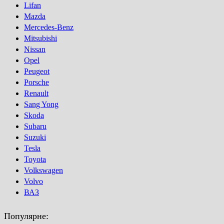
Lifan
Mazda
Mercedes-Benz
Mitsubishi
Nissan
Opel
Peugeot
Porsсhe
Renault
Sang Yong
Skoda
Subaru
Suzuki
Tesla
Toyota
Volkswagen
Volvo
ВАЗ
Популярне: