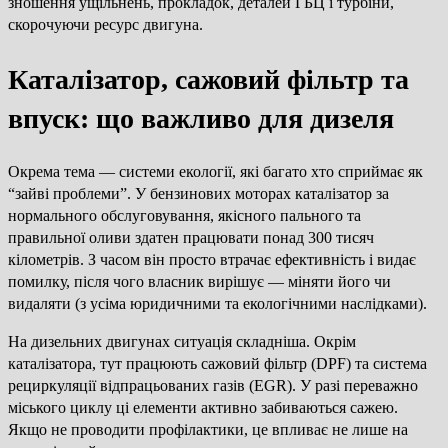
зношення ущільнень, прокладок, деталей ГБЦ і турбіни,
скорочуючи ресурс двигуна.
Каталізатор, сажовий фільтр та
впуск: що важливо для дизеля
Окрема тема — системи екології, які багато хто сприймає як
“зайві проблеми”. У бензинових моторах каталізатор за
нормального обслуговування, якісного пального та
правильної оливи здатен працювати понад 300 тисяч
кілометрів. З часом він просто втрачає ефективність і видає
помилку, після чого власник вирішує — міняти його чи
видаляти (з усіма юридичними та екологічними наслідками).
На дизельних двигунах ситуація складніша. Окрім
каталізатора, тут працюють сажовий фільтр (DPF) та система
рециркуляції відпрацьованих газів (EGR). У разі переважно
міського циклу ці елементи активно забиваються сажею.
Якщо не проводити профілактики, це впливає не лише на