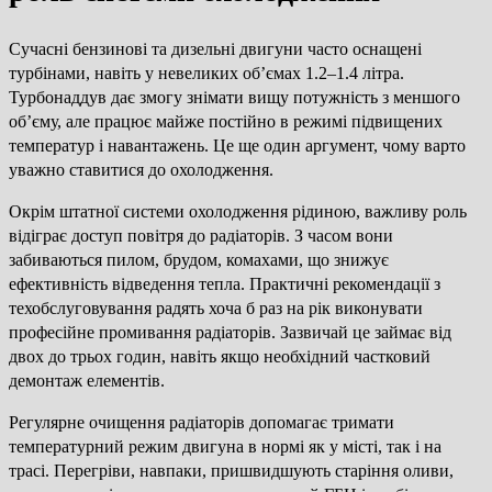
Сучасні бензинові та дизельні двигуни часто оснащені
турбінами, навіть у невеликих об’ємах 1.2–1.4 літра.
Турбонаддув дає змогу знімати вищу потужність з меншого
об’єму, але працює майже постійно в режимі підвищених
температур і навантажень. Це ще один аргумент, чому варто
уважно ставитися до охолодження.
Окрім штатної системи охолодження рідиною, важливу роль
відіграє доступ повітря до радіаторів. З часом вони
забиваються пилом, брудом, комахами, що знижує
ефективність відведення тепла. Практичні рекомендації з
техобслуговування радять хоча б раз на рік виконувати
професійне промивання радіаторів. Зазвичай це займає від
двох до трьох годин, навіть якщо необхідний частковий
демонтаж елементів.
Регулярне очищення радіаторів допомагає тримати
температурний режим двигуна в нормі як у місті, так і на
трасі. Перегріви, навпаки, пришвидшують старіння оливи,