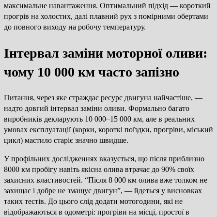
максимальне навантаження. Оптимальний підхід — короткий
прогрів на холостих, далі плавний рух з помірними обертами
до повного виходу на робочу температуру.
Інтервал заміни моторної оливи:
чому 10 000 км часто запізно
Питання, через яке страждає ресурс двигуна найчастіше, —
надто довгий інтервал заміни оливи. Формально багато
виробників декларують 10 000–15 000 км, але в реальних
умовах експлуатації (корки, короткі поїздки, прогріви, міський
цикл) мастило старіє значно швидше.
У профільних дослідженнях вказується, що після приблизно
8000 км пробігу навіть якісна олива втрачає до 90% своїх
захисних властивостей. “Після 8 000 км олива вже толком не
захищає і добре не змащує двигун”, — йдеться у висновках
таких тестів. До цього слід додати мотогодини, які не
відображаються в одометрі: прогріви на місці, простої в