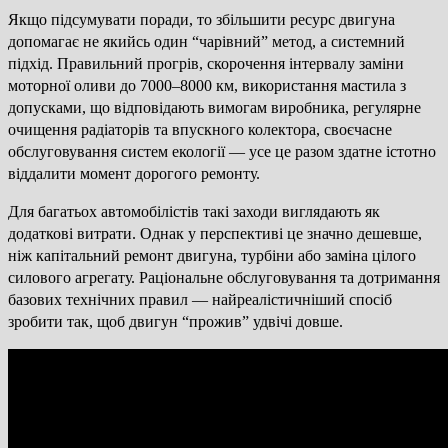
Якщо підсумувати поради, то збільшити ресурс двигуна
допомагає не якийсь один “чарівний” метод, а системний
підхід. Правильний прогрів, скорочення інтервалу заміни
моторної оливи до 7000–8000 км, використання мастила з
допусками, що відповідають вимогам виробника, регулярне
очищення радіаторів та впускного колектора, своєчасне
обслуговування систем екології — усе це разом здатне істотно
віддалити момент дорогого ремонту.
Для багатьох автомобілістів такі заходи виглядають як
додаткові витрати. Однак у перспективі це значно дешевше,
ніж капітальний ремонт двигуна, турбіни або заміна цілого
силового агрегату. Раціональне обслуговування та дотримання
базових технічних правил — найреалістичніший спосіб
зробити так, щоб двигун “прожив” удвічі довше.