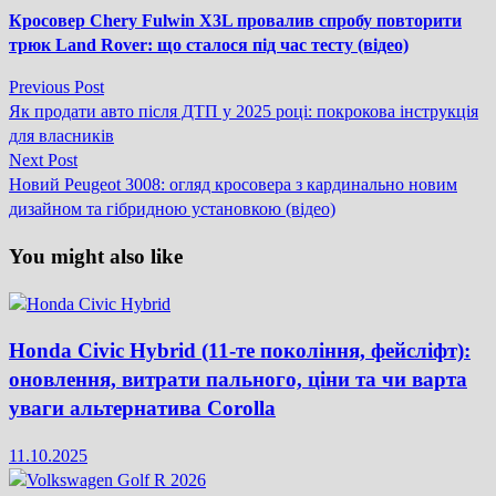
Кросовер Chery Fulwin X3L провалив спробу повторити
трюк Land Rover: що сталося під час тесту (відео)
Previous
Previous Post
Навігація
post:
Як продати авто після ДТП у 2025 році: покрокова інструкція
записів
для власників
Next
Next Post
post:
Новий Peugeot 3008: огляд кросовера з кардинально новим
дизайном та гібридною установкою (відео)
You might also like
Honda Civic Hybrid (11-те покоління, фейсліфт):
оновлення, витрати пального, ціни та чи варта
уваги альтернатива Corolla
11.10.2025