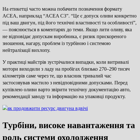
На етикетці часто можна побачити позначення формату
ACEA, наприклад “ACEA C3”. “Це є допуск оливи конкретно
під ваш двигун, під його технічні властивості та особливості”,
— пояснюється в коментарях до теми. Якщо лити оливу, яка
не відповідає допускам виробника, є ризик прискореного
зношення, нагару, проблем із турбіною і системою
нейтралізації вихлопу.
У практиці майстрів зустрічалися випадки, коли витривалі
мотори виходили з ладу на пробігах близько 270–290 тисяч
кілометрів саме через те, що власник тривалий час
застосовував мастило з невідповідними допусками. Перед
купівлею оливи варто звірити технічну документацію авто,
рекомендації заводу та інформацію на упаковці продукту.
Турбіни, високе навантаження та
роль системи охолодження