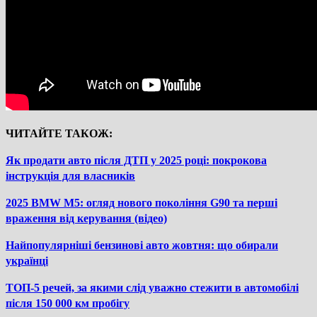
ЧИТАЙТЕ ТАКОЖ:
Як продати авто після ДТП у 2025 році: покрокова
інструкція для власників
2025 BMW M5: огляд нового покоління G90 та перші
враження від керування (відео)
Найпопулярніші бензинові авто жовтня: що обирали
українці
ТОП-5 речей, за якими слід уважно стежити в автомобілі
після 150 000 км пробігу