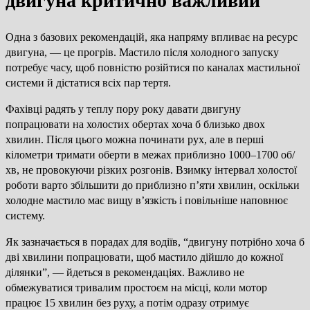
двигуна критично важливий
Одна з базових рекомендацій, яка напряму впливає на ресурс
двигуна, — це прогрів. Мастило після холодного запуску
потребує часу, щоб повністю розійтися по каналах мастильної
системи й дістатися всіх пар тертя.
Фахівці радять у теплу пору року давати двигуну
попрацювати на холостих обертах хоча б близько двох
хвилин. Після цього можна починати рух, але в перші
кілометри тримати оберти в межах приблизно 1000–1700 об/
хв, не провокуючи різких розгонів. Взимку інтервал холостої
роботи варто збільшити до приблизно п’яти хвилин, оскільки
холодне мастило має вищу в’язкість і повільніше наповнює
систему.
Як зазначається в порадах для водіїв, “двигуну потрібно хоча б
дві хвилини попрацювати, щоб мастило дійшло до кожної
ділянки”, — йдеться в рекомендаціях. Важливо не
обмежуватися тривалим простоєм на місці, коли мотор
працює 15 хвилин без руху, а потім одразу отримує