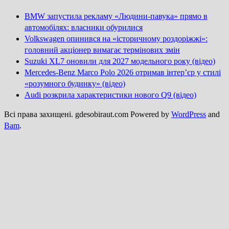
BMW запустила рекламу «Людини-павука» прямо в
автомобілях: власники обурилися
Volkswagen опинився на «історичному роздоріжжі»:
головний акціонер вимагає термінових змін
Suzuki XL7 оновили для 2027 модельного року (відео)
Mercedes-Benz Marco Polo 2026 отримав інтер’єр у стилі
«розумного будинку» (відео)
Audi розкрила характеристики нового Q9 (відео)
Всі права захищені. gdesobiraut.com Powered by
WordPress
and
Bam
.