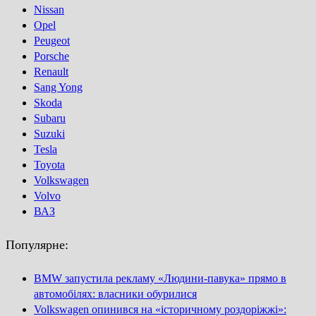
Nissan
Opel
Peugeot
Porsсhe
Renault
Sang Yong
Skoda
Subaru
Suzuki
Tesla
Toyota
Volkswagen
Volvo
ВАЗ
Популярне:
BMW запустила рекламу «Людини-павука» прямо в
автомобілях: власники обурилися
Volkswagen опинився на «історичному роздоріжжі»: