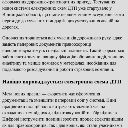
оформлення дорожньо-транспортних пригод. Тестування
нової системи електронних схем ДТП уже стартувало у
Вінницькій області, що стане першим етапом всеукраїнського
переходу до сучасних стандартів документування аварій на
дорогах.
Оновлення торкнеться всіх учасників дорожнього руху, адже
замість паперових документів правоохоронці
використовуватимуть спеціальні планшети. Такий формат має
забезпечити значно швидшу фіксацію обставин події, точнішу
аналітику та менше помилок у матеріалах, необхідних для
подальшого розслідування й роботи страхових компаній.
Навіщо впроваджується електронна схема ДТП
Мета нових правил — скоротити час оформлення
документації та зменшити паперовий обіг у системі. Нині
працівники поліції часто витрачають значний час на
складання схем від руки, підготовку копій та збір підписів.
Цифрові інструменти повинні зробити процес ефективнішим
як для правоохоронців, так і для водіїв, які стали учасниками