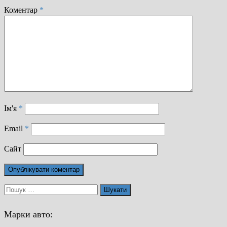
Коментар
*
Ім'я
*
Email
*
Сайт
Пошук:
Марки авто: