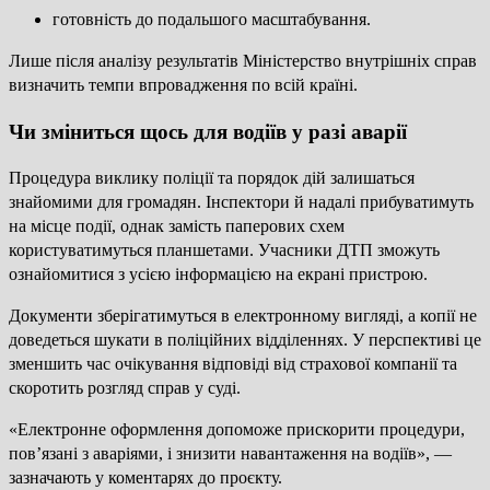
готовність до подальшого масштабування.
Лише після аналізу результатів Міністерство внутрішніх справ
визначить темпи впровадження по всій країні.
Чи зміниться щось для водіїв у разі аварії
Процедура виклику поліції та порядок дій залишаться
знайомими для громадян. Інспектори й надалі прибуватимуть
на місце події, однак замість паперових схем
користуватимуться планшетами. Учасники ДТП зможуть
ознайомитися з усією інформацією на екрані пристрою.
Документи зберігатимуться в електронному вигляді, а копії не
доведеться шукати в поліційних відділеннях. У перспективі це
зменшить час очікування відповіді від страхової компанії та
скоротить розгляд справ у суді.
«Електронне оформлення допоможе прискорити процедури,
пов’язані з аваріями, і знизити навантаження на водіїв», —
зазначають у коментарях до проєкту.