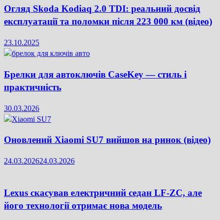
Огляд Skoda Kodiaq 2.0 TDI: реальний досвід
експлуатації та поломки після 223 000 км (відео)
23.10.2025
Брелки для автоключів CaseKey — стиль і
практичність
30.03.2026
Оновлений Xiaomi SU7 вийшов на ринок (відео)
24.03.2026
24.03.2026
Lexus скасував електричний седан LF-ZC, але
його технології отримає нова модель