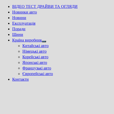
ВІДЕО ТЕСТ ДРАЙВИ ТА ОГЛЯДИ
Новинки авто
Новини
Експлуатація
Поради
Шини
Країна виробник
Show
Китайські авто
sub
Німецькі авто
menu
Корейські авто
Японські авто
Французькі авто
Європейські авто
Контакти