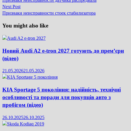
Признаки неисправности датчика распредвала
записів
Next
Next Post
post:
Признаки неисправности стоек стабилизатора
You might also like
Новий Audi A2 e-tron 2027 готують до прем’єри
(відео)
21.05.2026
21.05.2026
KIA Sportage 5 покоління: надійність, технічні
особливості та поради для покупців авто з
пробігом (відео)
26.10.2025
26.10.2025