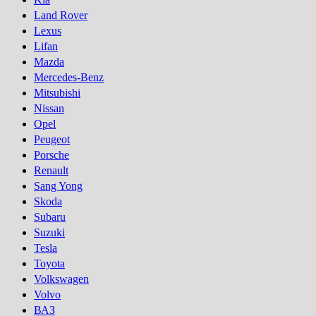
Land Rover
Lexus
Lifan
Mazda
Mercedes-Benz
Mitsubishi
Nissan
Opel
Peugeot
Porsсhe
Renault
Sang Yong
Skoda
Subaru
Suzuki
Tesla
Toyota
Volkswagen
Volvo
ВАЗ