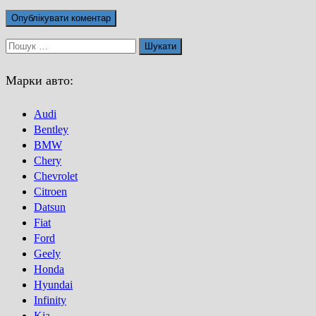
Пошук:
Марки авто:
Audi
Bentley
BMW
Chery
Chevrolet
Citroen
Datsun
Fiat
Ford
Geely
Honda
Hyundai
Infinity
Kia