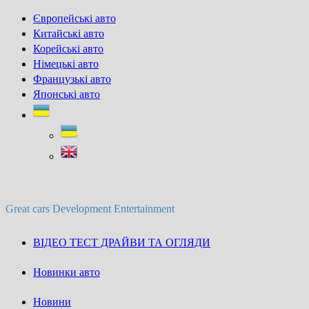
Skip
Європейські авто
to
Китайські авто
content
Корейські авто
Німецькі авто
Французькі авто
Японські авто
Great cars Development Entertainment
ВІДЕО ТЕСТ ДРАЙВИ ТА ОГЛЯДИ
Новинки авто
Новини