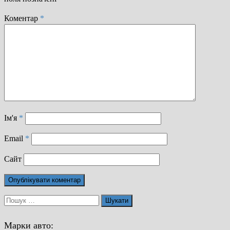
Коментар
*
Ім'я
*
Email
*
Сайт
Пошук:
Марки авто: