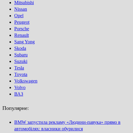
Mitsubishi
Nissan
Opel
Peugeot
Porsсhe
Renault
Sang Yong
Skoda
Subaru
Suzuki
Tesla
Toyota
Volkswagen
Volvo
ВАЗ
Популярне:
BMW запустила рекламу «Людини-павука» прямо в
автомобілях: власники обурилися