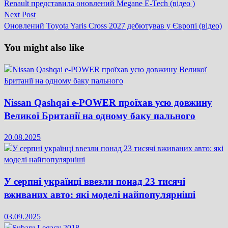
post:
Renault представила оновлений Megane E-Tech (відео )
записів
Next
Next Post
post:
Оновлений Toyota Yaris Cross 2027 дебютував у Європі (відео)
You might also like
Nissan Qashqai e-POWER проїхав усю довжину
Великої Британії на одному баку пального
20.08.2025
У серпні українці ввезли понад 23 тисячі
вживаних авто: які моделі найпопулярніші
03.09.2025