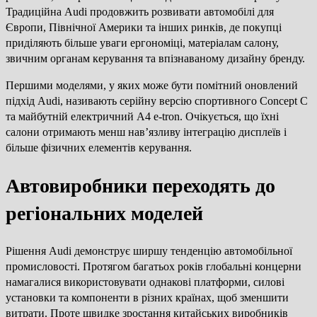
Традиційна Audi продовжить розвивати автомобілі для
Європи, Північної Америки та інших ринків, де покупці
приділяють більше уваги ергономіці, матеріалам салону,
звичним органам керування та впізнаваному дизайну бренду.
Першими моделями, у яких може бути помітний оновлений
підхід Audi, називають серійну версію спортивного Concept C
та майбутній електричний A4 e-tron. Очікується, що їхні
салони отримають менш нав’язливу інтеграцію дисплеїв і
більше фізичних елементів керування.
Автовиробники переходять до
регіональних моделей
Рішення Audi демонструє ширшу тенденцію автомобільної
промисловості. Протягом багатьох років глобальні концерни
намагалися використовувати однакові платформи, силові
установки та компоненти в різних країнах, щоб зменшити
витрати. Проте швидке зростання китайських виробників