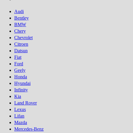
Audi
Bentley
BMW
Chery
Chevrolet
Citroen
Datsun
Fiat
Ford
Geely
Honda
Hyundai
Infinity
Kia
Land Rover
Lexus
Lifan
Mazda
Mercedes-Benz