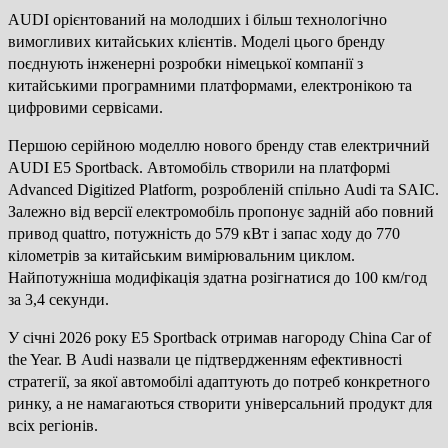
AUDI орієнтований на молодших і більш технологічно
вимогливих китайських клієнтів. Моделі цього бренду
поєднують інженерні розробки німецької компанії з
китайськими програмними платформами, електронікою та
цифровими сервісами.
Першою серійною моделлю нового бренду став електричний
AUDI E5 Sportback. Автомобіль створили на платформі
Advanced Digitized Platform, розробленій спільно Audi та SAIC.
Залежно від версії електромобіль пропонує задній або повний
привод quattro, потужність до 579 кВт і запас ходу до 770
кілометрів за китайським вимірювальним циклом.
Найпотужніша модифікація здатна розігнатися до 100 км/год
за 3,4 секунди.
У січні 2026 року E5 Sportback отримав нагороду China Car of
the Year. В Audi назвали це підтвердженням ефективності
стратегії, за якої автомобілі адаптують до потреб конкретного
ринку, а не намагаються створити універсальний продукт для
всіх регіонів.