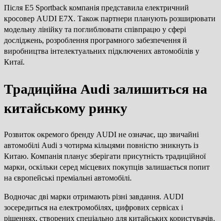
Після E5 Sportback компанія представила електричний
кросовер AUDI E7X. Також партнери планують розширювати
модельну лінійку та поглиблювати співпрацю у сфері
досліджень, розроблення програмного забезпечення й
виробництва інтелектуальних підключених автомобілів у
Китаї.
Традиційна Audi залишиться на
китайському ринку
Розвиток окремого бренду AUDI не означає, що звичайні
автомобілі Audi з чотирма кільцями повністю зникнуть із
Китаю. Компанія планує зберігати присутність традиційної
марки, оскільки серед місцевих покупців залишається попит
на європейські преміальні автомобілі.
Водночас дві марки отримають різні завдання. AUDI
зосередиться на електромобілях, цифрових сервісах і
рішеннях, створених спеціально для китайських користувачів.