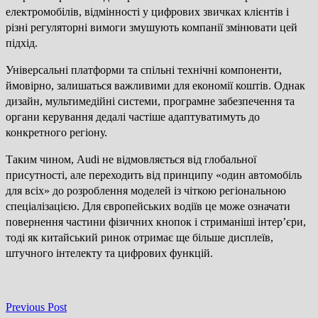
електромобілів, відмінності у цифрових звичках клієнтів і
різні регуляторні вимоги змушують компанії змінювати цей
підхід.
Універсальні платформи та спільні технічні компоненти,
ймовірно, залишаться важливими для економії коштів. Однак
дизайн, мультимедійні системи, програмне забезпечення та
органи керування дедалі частіше адаптуватимуть до
конкретного регіону.
Таким чином, Audi не відмовляється від глобальної
присутності, але переходить від принципу «один автомобіль
для всіх» до розроблення моделей із чіткою регіональною
спеціалізацією. Для європейських водіїв це може означати
повернення частини фізичних кнопок і стриманіші інтер’єри,
тоді як китайський ринок отримає ще більше дисплеїв,
штучного інтелекту та цифрових функцій.
Previous
Previous Post
Навігація