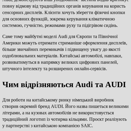
повну відмову від традиційних органів керування на користь
сенсорних дисплеїв. Клієнти хочуть зберегти фізичні кнопки
для основних функцій, зокрема керування кліматичною
системою, гучністю, режимами руху та підігрівом сидінь.
Саме тому майбутні моделі Audi для Європи та Північної
Америки можуть отримати стриманіше оформлення дисплеїв,
більше звичайних перемикачів і підвищену увагу до якості
оздоблювальних матеріалів. Китайські автомобілі, навпаки,
розвиватимуться в напрямку великих цифрових панелей,
штучного інтелекту та розширених онлайн-сервісів.
Чим відрізняються Audi та AUDI
Для роботи на китайському ринку німецький виробник
створив окремий бренд AUDI. Його назва пишеться великими
літерами, а на кузовах автомобілів не використовується
традиційний логотип із чотирма кільцями. Проєкт реалізують
у партнерстві з китайською компанією SAIC.