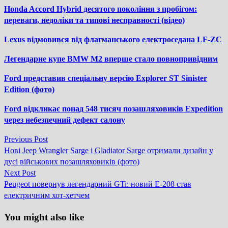
Honda Accord Hybrid десятого покоління з пробігом:
переваги, недоліки та типові несправності (відео)
Lexus відмовився від флагманського електроседана LF-ZC
Легендарне купе BMW M2 вперше стало повнопривідним
Ford представив спеціальну версію Explorer ST Sinister
Edition (фото)
Ford відкликає понад 548 тисяч позашляховиків Expedition
через небезпечний дефект салону
Previous
Previous Post
Навігація
post:
Нові Jeep Wrangler Sarge і Gladiator Sarge отримали дизайн у
записів
дусі військових позашляховиків (фото)
Next
Next Post
post:
Peugeot повернув легендарний GTi: новий E-208 став
електричним хот-хетчем
You might also like