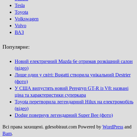
Tesla
Toyota
Volkswagen
Volvo
ВАЗ
Популярне:
Новий електричний Mazda 6e отримав розкішний салон
(відео)
Лише один у світі: Bugatti створила унікальний Destrier
(фото)
У США випустять новий Peregryn GT-R із V8: названі
ціна та характеристики суперкара
Toyota перетворила легендарний Hilux на електромобіль
(відео)
Dodge повернув легендарний Super Bee (фото)
Всі права захищені. gdesobiraut.com Powered by
WordPress
and
Bam
.