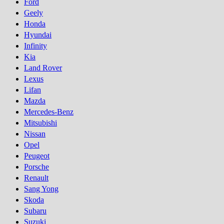
Ford
Geely
Honda
Hyundai
Infinity
Kia
Land Rover
Lexus
Lifan
Mazda
Mercedes-Benz
Mitsubishi
Nissan
Opel
Peugeot
Porsсhe
Renault
Sang Yong
Skoda
Subaru
Suzuki