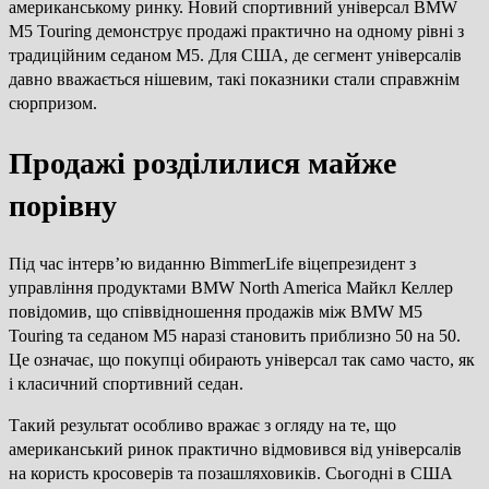
американському ринку. Новий спортивний універсал BMW
M5 Touring демонструє продажі практично на одному рівні з
традиційним седаном M5. Для США, де сегмент універсалів
давно вважається нішевим, такі показники стали справжнім
сюрпризом.
Продажі розділилися майже
порівну
Під час інтерв’ю виданню BimmerLife віцепрезидент з
управління продуктами BMW North America Майкл Келлер
повідомив, що співвідношення продажів між BMW M5
Touring та седаном M5 наразі становить приблизно 50 на 50.
Це означає, що покупці обирають універсал так само часто, як
і класичний спортивний седан.
Такий результат особливо вражає з огляду на те, що
американський ринок практично відмовився від універсалів
на користь кросоверів та позашляховиків. Сьогодні в США