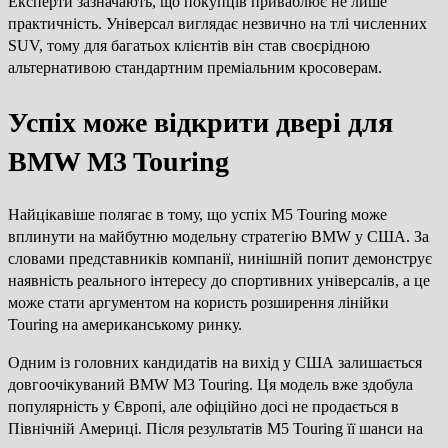
Експерти зазначають, що покупців приваблює не лише
практичність. Універсал виглядає незвично на тлі численних
SUV, тому для багатьох клієнтів він став своєрідною
альтернативою стандартним преміальним кросоверам.
Успіх може відкрити двері для
BMW M3 Touring
Найцікавіше полягає в тому, що успіх M5 Touring може
вплинути на майбутню модельну стратегію BMW у США. За
словами представників компанії, нинішній попит демонструє
наявність реального інтересу до спортивних універсалів, а це
може стати аргументом на користь розширення лінійки
Touring на американському ринку.
Одним із головних кандидатів на вихід у США залишається
довгоочікуваний BMW M3 Touring. Ця модель вже здобула
популярність у Європі, але офіційно досі не продається в
Північній Америці. Після результатів M5 Touring її шанси на