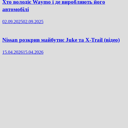
Хто володіє Waymo і де виробляють його
автомобілі
02.09.2025
02.09.2025
Nissan розкрив майбутнє Juke та X-Trail (відео)
15.04.2026
15.04.2026