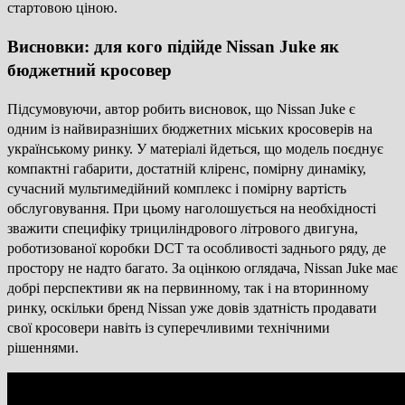
стартовою ціною.
Висновки: для кого підійде Nissan Juke як
бюджетний кросовер
Підсумовуючи, автор робить висновок, що Nissan Juke є
одним із найвиразніших бюджетних міських кросоверів на
українському ринку. У матеріалі йдеться, що модель поєднує
компактні габарити, достатній кліренс, помірну динаміку,
сучасний мультимедійний комплекс і помірну вартість
обслуговування. При цьому наголошується на необхідності
зважити специфіку трициліндрового літрового двигуна,
роботизованої коробки DCT та особливості заднього ряду, де
простору не надто багато. За оцінкою оглядача, Nissan Juke має
добрі перспективи як на первинному, так і на вторинному
ринку, оскільки бренд Nissan уже довів здатність продавати
свої кросовери навіть із суперечливими технічними
рішеннями.