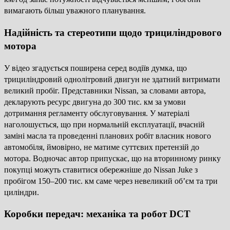
вимагають більш уважного планування.
Надійність та стереотипи щодо трициліндрового
мотора
У відео згадується поширена серед водіїв думка, що
трициліндровий однолітровий двигун не здатний витримати
великий пробіг. Представники Nissan, за словами автора,
декларують ресурс двигуна до 300 тис. км за умови
дотримання регламенту обслуговування. У матеріалі
наголошується, що при нормальній експлуатації, вчасній
заміні масла та проведенні планових робіт власник нового
автомобіля, ймовірно, не матиме суттєвих претензій до
мотора. Водночас автор припускає, що на вторинному ринку
покупці можуть ставитися обережніше до Nissan Juke з
пробігом 150–200 тис. км саме через невеликий об’єм та три
циліндри.
Коробки передач: механіка та робот DCT