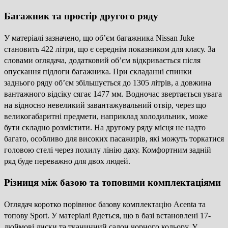
Багажник та простір другого ряду
У матеріалі зазначено, що об’єм багажника Nissan Juke
становить 422 літри, що є середнім показником для класу. За
словами оглядача, додатковий об’єм відкривається після
опускання підлоги багажника. При складанні спинки
заднього ряду об’єм збільшується до 1305 літрів, а довжина
вантажного відсіку сягає 1477 мм. Водночас звертається увага
на відносно невеликий завантажувальний отвір, через що
великогабаритні предмети, наприклад холодильник, може
бути складно розмістити. На другому ряду місця не надто
багато, особливо для високих пасажирів, які можуть торкатися
головою стелі через похилу лінію даху. Комфортним задній
ряд буде переважно для двох людей.
Різниця між базою та топовими комплектаціями
Оглядач коротко порівнює базову комплектацію Acenta та
топову Sport. У матеріалі йдеться, що в базі встановлені 17-
дюймові диски та тканинний салон чорного кольору. У