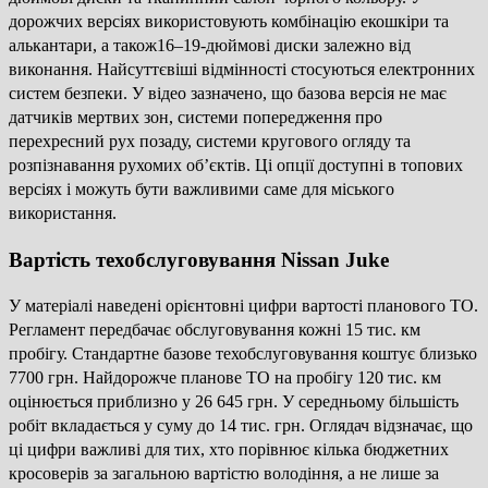
дорожчих версіях використовують комбінацію екошкіри та
алькантари, а також16–19-дюймові диски залежно від
виконання. Найсуттєвіші відмінності стосуються електронних
систем безпеки. У відео зазначено, що базова версія не має
датчиків мертвих зон, системи попередження про
перехресний рух позаду, системи кругового огляду та
розпізнавання рухомих об’єктів. Ці опції доступні в топових
версіях і можуть бути важливими саме для міського
використання.
Вартість техобслуговування Nissan Juke
У матеріалі наведені орієнтовні цифри вартості планового ТО.
Регламент передбачає обслуговування кожні 15 тис. км
пробігу. Стандартне базове техобслуговування коштує близько
7700 грн. Найдорожче планове ТО на пробігу 120 тис. км
оцінюється приблизно у 26 645 грн. У середньому більшість
робіт вкладається у суму до 14 тис. грн. Оглядач відзначає, що
ці цифри важливі для тих, хто порівнює кілька бюджетних
кросоверів за загальною вартістю володіння, а не лише за