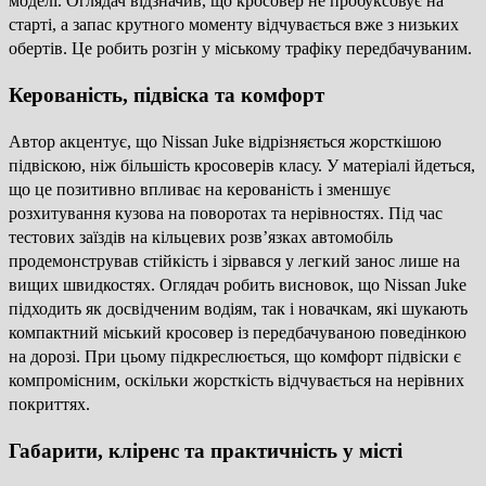
моделі. Оглядач відзначив, що кросовер не пробуксовує на
старті, а запас крутного моменту відчувається вже з низьких
обертів. Це робить розгін у міському трафіку передбачуваним.
Керованість, підвіска та комфорт
Автор акцентує, що Nissan Juke відрізняється жорсткішою
підвіскою, ніж більшість кросоверів класу. У матеріалі йдеться,
що це позитивно впливає на керованість і зменшує
розхитування кузова на поворотах та нерівностях. Під час
тестових заїздів на кільцевих розв’язках автомобіль
продемонстрував стійкість і зірвався у легкий занос лише на
вищих швидкостях. Оглядач робить висновок, що Nissan Juke
підходить як досвідченим водіям, так і новачкам, які шукають
компактний міський кросовер із передбачуваною поведінкою
на дорозі. При цьому підкреслюється, що комфорт підвіски є
компромісним, оскільки жорсткість відчувається на нерівних
покриттях.
Габарити, кліренс та практичність у місті