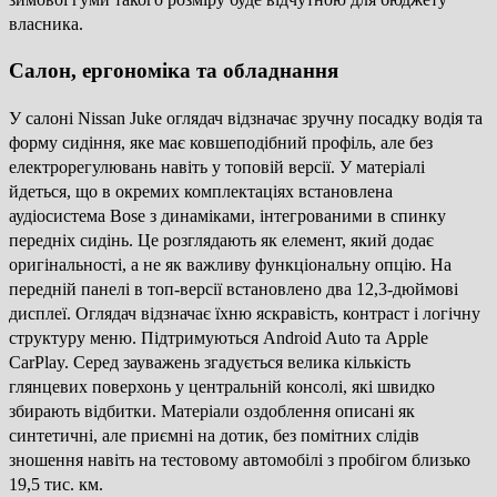
власника.
Салон, ергономіка та обладнання
У салоні Nissan Juke оглядач відзначає зручну посадку водія та
форму сидіння, яке має ковшеподібний профіль, але без
електрорегулювань навіть у топовій версії. У матеріалі
йдеться, що в окремих комплектаціях встановлена
аудіосистема Bose з динаміками, інтегрованими в спинку
передніх сидінь. Це розглядають як елемент, який додає
оригінальності, а не як важливу функціональну опцію. На
передній панелі в топ-версії встановлено два 12,3-дюймові
дисплеї. Оглядач відзначає їхню яскравість, контраст і логічну
структуру меню. Підтримуються Android Auto та Apple
CarPlay. Серед зауважень згадується велика кількість
глянцевих поверхонь у центральній консолі, які швидко
збирають відбитки. Матеріали оздоблення описані як
синтетичні, але приємні на дотик, без помітних слідів
зношення навіть на тестовому автомобілі з пробігом близько
19,5 тис. км.