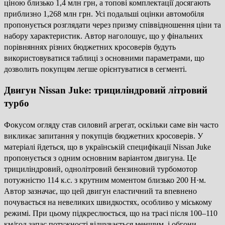
ціною близько 1,4 млн грн, а топові комплектації досягають
приблизно 1,268 млн грн. Усі подальші оцінки автомобіля
пропонується розглядати через призму співвідношення ціни та
набору характеристик. Автор наголошує, що у фінальних
порівняннях різних бюджетних кросоверів будуть
використовуватися таблиці з основними параметрами, що
дозволить покупцям легше орієнтуватися в сегменті.
Двигун Nissan Juke: трициліндровий літровий
турбо
Фокусом огляду став силовий агрегат, оскільки саме він часто
викликає запитання у покупців бюджетних кросоверів. У
матеріалі йдеться, що в українській специфікації Nissan Juke
пропонується з одним основним варіантом двигуна. Це
трициліндровий, однолітровий бензиновий турбомотор
потужністю 114 к.с. з крутним моментом близько 200 Н·м.
Автор зазначає, що цей двигун еластичний та впевнено
почувається на невеликих швидкостях, особливо у міському
режимі. При цьому підкреслюється, що на трасі після 100–110
км/год запас потужності відчувається меншим, і обгони