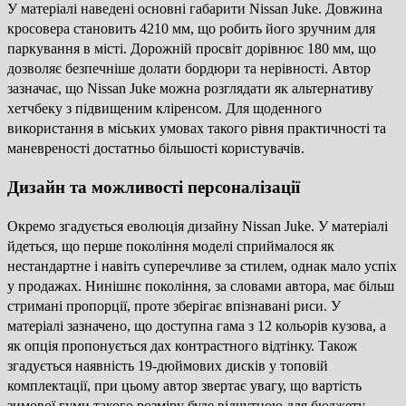
У матеріалі наведені основні габарити Nissan Juke. Довжина
кросовера становить 4210 мм, що робить його зручним для
паркування в місті. Дорожній просвіт дорівнює 180 мм, що
дозволяє безпечніше долати бордюри та нерівності. Автор
зазначає, що Nissan Juke можна розглядати як альтернативу
хетчбеку з підвищеним кліренсом. Для щоденного
використання в міських умовах такого рівня практичності та
маневреності достатньо більшості користувачів.
Дизайн та можливості персоналізації
Окремо згадується еволюція дизайну Nissan Juke. У матеріалі
йдеться, що перше покоління моделі сприймалося як
нестандартне і навіть суперечливе за стилем, однак мало успіх
у продажах. Нинішнє покоління, за словами автора, має більш
стримані пропорції, проте зберігає впізнавані риси. У
матеріалі зазначено, що доступна гама з 12 кольорів кузова, а
як опція пропонується дах контрастного відтінку. Також
згадується наявність 19-дюймових дисків у топовій
комплектації, при цьому автор звертає увагу, що вартість
зимової гуми такого розміру буде відчутною для бюджету