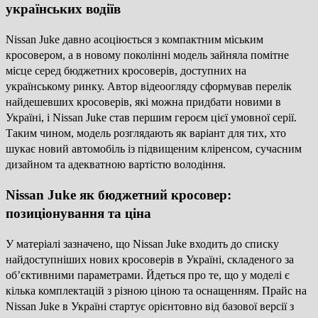
українських водіїв
Nissan Juke давно асоціюється з компактним міським
кросовером, а в новому поколінні модель зайняла помітне
місце серед бюджетних кросоверів, доступних на
українському ринку. Автор відеоогляду сформував перелік
найдешевших кросоверів, які можна придбати новими в
Україні, і Nissan Juke став першим героєм цієї умовної серії.
Таким чином, модель розглядають як варіант для тих, хто
шукає новий автомобіль із підвищеним кліренсом, сучасним
дизайном та адекватною вартістю володіння.
Nissan Juke як бюджетний кросовер:
позиціонування та ціна
У матеріалі зазначено, що Nissan Juke входить до списку
найдоступніших нових кросоверів в Україні, складеного за
об’єктивними параметрами. Йдеться про те, що у моделі є
кілька комплектацій з різною ціною та оснащенням. Прайс на
Nissan Juke в Україні стартує орієнтовно від базової версії з