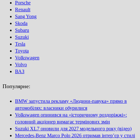
Porsсhe
Renault
Sang Yong
Skoda
Subaru
Suzuki
Tesla
Toyota
Volkswagen
Volvo
ВАЗ
Популярне:
BMW запустила рекламу «Людини-павука» прямо в
автомобілях: власники обурилися
Volkswagen опинився на «історичному роздоріжжі»:
головний акціонер вимагає термінових змін
Suzuki XL7 оновили для 2027 модельного року (відео)
Mercedes-Benz Marco Polo 2026 отримав інтер’єр у стилі