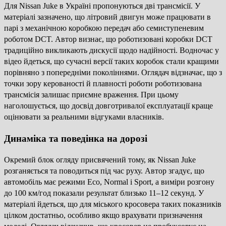
Для Nissan Juke в Україні пропонуються дві трансмісії. У
матеріалі зазначено, що літровий двигун може працювати в
парі з механічною коробкою передач або семиступеневим
роботом DCT. Автор визнає, що роботизовані коробки DCT
традиційно викликають дискусії щодо надійності. Водночас у
відео йдеться, що сучасні версії таких коробок стали кращими
порівняно з попередніми поколіннями. Оглядач відзначає, що з
точки зору керованості й плавності роботи роботизована
трансмісія залишає приємне враження. При цьому
наголошується, що досвід довготривалої експлуатації краще
оцінювати за реальними відгуками власників.
Динаміка та поведінка на дорозі
Окремий блок огляду присвячений тому, як Nissan Juke
розганяється та поводиться під час руху. Автор згадує, що
автомобіль має режими Eco, Normal і Sport, а виміри розгону
до 100 км/год показали результат близько 11–12 секунд. У
матеріалі йдеться, що для міського кросовера таких показників
цілком достатньо, особливо якщо врахувати призначення