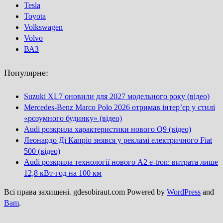
Tesla
Toyota
Volkswagen
Volvo
ВАЗ
Популярне:
Suzuki XL7 оновили для 2027 модельного року (відео)
Mercedes-Benz Marco Polo 2026 отримав інтер’єр у стилі
«розумного будинку» (відео)
Audi розкрила характеристики нового Q9 (відео)
Леонардо Ді Капріо знявся у рекламі електричного Fiat
500 (відео)
Audi розкрила технології нового A2 e-tron: витрата лише
12,8 кВт·год на 100 км
Всі права захищені. gdesobiraut.com Powered by
WordPress
and
Bam
.