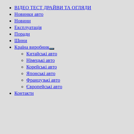
ВІДЕО ТЕСТ ДРАЙВИ ТА ОГЛЯДИ
Новинки авто
Новини
Експлуатація
Поради
Шини
Країна виробник
Show
Китайські авто
sub
Німецькі авто
menu
Корейські авто
Японські авто
Французькі авто
Європейські авто
Контакти