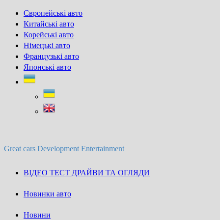
Skip
Європейські авто
to
Китайські авто
content
Корейські авто
Німецькі авто
Французькі авто
Японські авто
Great cars Development Entertainment
ВІДЕО ТЕСТ ДРАЙВИ ТА ОГЛЯДИ
Новинки авто
Новини