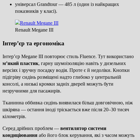
універсал Grandtour — 485 л (один із найкращих
показників у класі).
Renault Megane III
Інтер’єр та ергономіка
Інтер’єр Megane III повторює стиль Fluence. Тут використано
м’який пластик
, гарну шумоізоляцію навіть у дизельних
версіях і зручну посадку водія. Проте є й недоліки. Кнопки
підігріву сидінь розміщені надто глибоко у центральній
консолі, а низькі кромки задніх дверей можуть бути
незручними для пасажирів.
Тканинна оббивка сидінь виявилася більш довговічною, ніж
шкіряна — остання іноді тріскається вже після 20–30 тисяч
кілометрів.
Серед дрібних проблем —
вентилятор системи
кондиціювання
або його блок керування, які з часом можуть