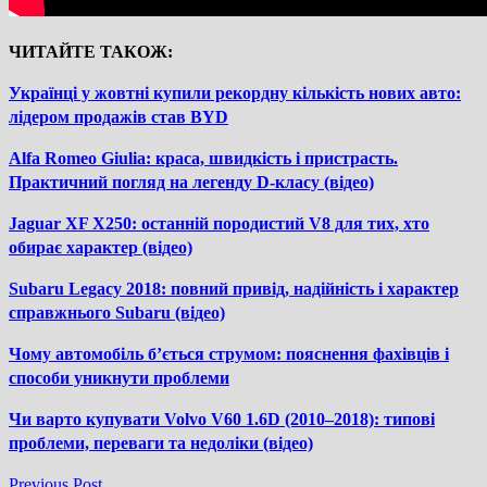
ЧИТАЙТЕ ТАКОЖ:
Українці у жовтні купили рекордну кількість нових авто:
лідером продажів став BYD
Alfa Romeo Giulia: краса, швидкість і пристрасть.
Практичний погляд на легенду D-класу (відео)
Jaguar XF X250: останній породистий V8 для тих, хто
обирає характер (відео)
Subaru Legacy 2018: повний привід, надійність і характер
справжнього Subaru (відео)
Чому автомобіль б’ється струмом: пояснення фахівців і
способи уникнути проблеми
Чи варто купувати Volvo V60 1.6D (2010–2018): типові
проблеми, переваги та недоліки (відео)
Previous
Previous Post