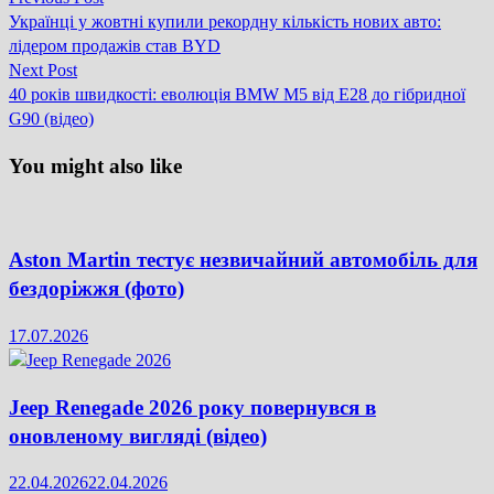
Навігація
post:
Українці у жовтні купили рекордну кількість нових авто:
записів
лідером продажів став BYD
Next
Next Post
post:
40 років швидкості: еволюція BMW M5 від E28 до гібридної
G90 (відео)
You might also like
Aston Martin тестує незвичайний автомобіль для
бездоріжжя (фото)
17.07.2026
Jeep Renegade 2026 року повернувся в
оновленому вигляді (відео)
22.04.2026
22.04.2026