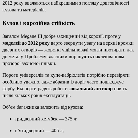
2012 року вважаються найкращими з погляду довговічності
кузова та матеріалів.
Кузов і корозійна стійкість
Загалом Megane III добре захищений від корозії, проте у
моделей до 2012 року
варто звернути увагу на верхні кромки
дверних отворів — жорсткі ущільнювачі могли протирати лак
до металу. Проблему власники вирішують наклеюванням
прозорої захисної плівки.
Пороги універсалів та купе-кабріолетів потрібно перевіряти
особливо уважно, адже абразив із доріг часто пошкоджує
фарбу. Експерти радять робити
локальний антикор
навіть
після кількох років експлуатації.
Об’єм багажника залежить від кузова:
тридверний хетчбек — 375 л;
п’ятидверний — 405 л;