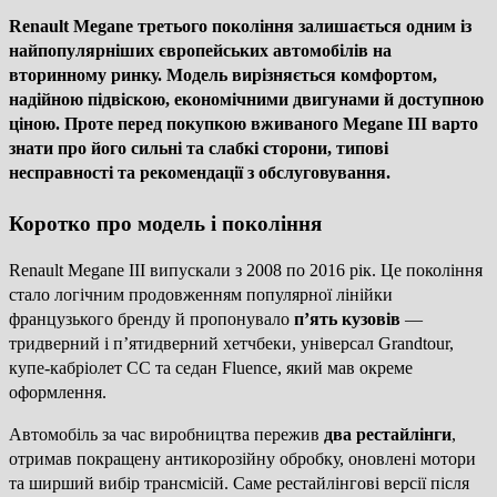
Renault Megane третього покоління залишається одним із
найпопулярніших європейських автомобілів на
вторинному ринку. Модель вирізняється комфортом,
надійною підвіскою, економічними двигунами й доступною
ціною. Проте перед покупкою вживаного Megane III варто
знати про його сильні та слабкі сторони, типові
несправності та рекомендації з обслуговування.
Коротко про модель і покоління
Renault Megane III випускали з 2008 по 2016 рік. Це покоління
стало логічним продовженням популярної лінійки
французького бренду й пропонувало
п’ять кузовів
—
тридверний і п’ятидверний хетчбеки, універсал Grandtour,
купе-кабріолет CC та седан Fluence, який мав окреме
оформлення.
Автомобіль за час виробництва пережив
два рестайлінги
,
отримав покращену антикорозійну обробку, оновлені мотори
та ширший вибір трансмісій. Саме рестайлінгові версії після