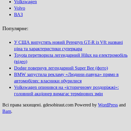
Volkswagen
Volvo
ВАЗ
Популярне:
У США випустять новий Peregryn GT-R із V8: названі
ціна та характеристики суперкара
Toyota перетворила легендарний Hilux на електромобіль
(відео)
Dodge повернув легендарний Super Bee (фото)
BMW запустила рекламу «Людини-павука» прямо в
автомобілях: власники обурилися
Volkswagen опинився на «історичному роздоріжжі»:
головний акціонер вимагає термінових змін
Всі права захищені. gdesobiraut.com Powered by
WordPress
and
Bam
.