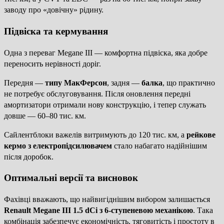
заводу про «довічну» рідину.
Підвіска та кермування
Одна з переваг Megane III — комфортна підвіска, яка добре
переносить нерівності доріг.
Передня —
типу МакФерсон
, задня —
балка
, що практично
не потребує обслуговування. Після оновлення передні
амортизатори отримали нову конструкцію, і тепер служать
довше — 60–80 тис. км.
Сайлентблоки важелів витримують до 120 тис. км, а
рейкове
кермо з електропідсилювачем
стало набагато надійнішим
після доробок.
Оптимальні версії та висновок
Фахівці вважають, що найвигіднішим вибором залишається
Renault Megane III 1.5 dCi з 6-ступеневою механікою
. Така
комбінація забезпечує економічність, тяговитість і простоту в