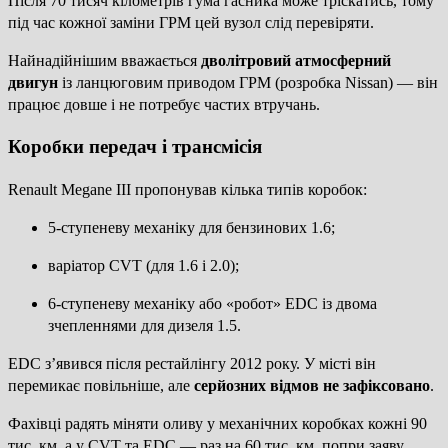
Після 70 тисяч кілометрів гума гасника може тріскатись, тому
під час кожної заміни ГРМ цей вузол слід перевіряти.
Найнадійнішим вважається
дволітровий атмосферний
двигун
із ланцюговим приводом ГРМ (розробка Nissan) — він
працює довше і не потребує частих втручань.
Коробки передач і трансмісія
Renault Megane III пропонував кілька типів коробок:
5-ступеневу механіку для бензинових 1.6;
варіатор CVT (для 1.6 і 2.0);
6-ступеневу механіку або «робот» EDC із двома
зчепленнями для дизеля 1.5.
EDC з’явився після рестайлінгу 2012 року. У місті він
перемикає повільніше, але
серйозних відмов не зафіксовано
.
Фахівці радять міняти оливу у механічних коробках кожні 90
тис. км, а у CVT та EDC — раз на 60 тис. км, попри заяву