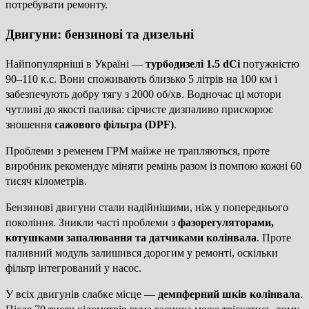
потребувати ремонту.
Двигуни: бензинові та дизельні
Найпопулярніші в Україні —
турбодизелі 1.5 dCi
потужністю
90–110 к.с. Вони споживають близько 5 літрів на 100 км і
забезпечують добру тягу з 2000 об/хв. Водночас ці мотори
чутливі до якості палива: сірчисте дизпаливо прискорює
зношення
сажового фільтра (DPF)
.
Проблеми з ременем ГРМ майже не трапляються, проте
виробник рекомендує міняти ремінь разом із помпою кожні 60
тисяч кілометрів.
Бензинові двигуни стали надійнішими, ніж у попереднього
покоління. Зникли часті проблеми з
фазорегуляторами,
котушками запалювання та датчиками колінвала
. Проте
паливний модуль залишився дорогим у ремонті, оскільки
фільтр інтегрований у насос.
У всіх двигунів слабке місце —
демпферний шків колінвала
.